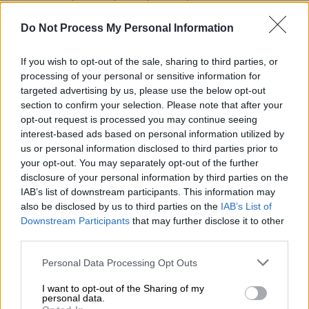
Οι γιατροί της είπαν ότι πρέπει να
διασωληνωθεί
, όπως περιγράφει.
Do Not Process My Personal Information
«Το πάω στο
Ιπποκράτειο
που το είχαμε
If you wish to opt-out of the sale, sharing to third parties, or
γέφυρα ζωής για το παιδί μου. Και τι να
processing of your personal or sensitive information for
πεις...
Την ίδια στιγμή έφυγε ο άντρας μου
.
targeted advertising by us, please use the below opt-out
Ήταν καρκινοπαθής και το μάθαμε προχθές.
section to confirm your selection. Please note that after your
opt-out request is processed you may continue seeing
Την ίδια ώρα που βγήκε ο γιατρός και μου
interest-based ads based on personal information utilized by
είπε ότι πέθανε το παιδί μου, χτυπο
ύσε το
us or personal information disclosed to third parties prior to
κινητό μου για να μου πουν ότι πέθανε ο
your opt-out. You may separately opt-out of the further
άντρας μου. Αυτό ζω
», σημείωσε η γυναίκα.
disclosure of your personal information by third parties on the
IAB’s list of downstream participants. This information may
also be disclosed by us to third parties on the
IAB’s List of
ΔΙΑΒΑΣΤΕ ΕΠΙΣΗΣ
Downstream Participants
that may further disclose it to other
third parties.
Ελλάδα
|
24.02.2024 21:40
Please note that this website/app uses one or more Google
Personal Data Processing Opt Outs
Οικογενειακή τραγωδία στην
services and may gather and store information including but
Πτολεμαΐδα: Γυναίκα έχασε την ίδια
not limited to your visit or usage behaviour. You may click to
I want to opt-out of the Sharing of my
personal data.
μέρα σύζυγο και παιδί
grant or deny consent to Google and its third-party tags to