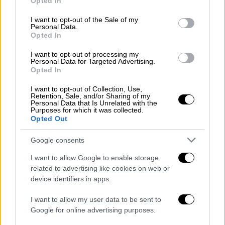
Opted In
use your data for below specified purposes in below Google
consent section.
I want to opt-out of the Sale of my
Personal Data.
Opted In
«Τραγική η κατάσταση που βιώνει η
I want to opt-out of processing my
οικογένεια»
Personal Data for Targeted Advertising.
Opted In
Στο Mega μίλησε και ο διοικητής της 4ης
I want to opt-out of Collection, Use,
Υγειονομικής Περιφέρειας Μακεδονίας -
Retention, Sale, and/or Sharing of my
Personal Data that Is Unrelated with the
Θράκης,
Δημήτρης Τσαλικάκης
.
Purposes for which it was collected.
Opted Out
Google consents
I want to allow Google to enable storage
related to advertising like cookies on web or
device identifiers in apps.
I want to allow my user data to be sent to
Google for online advertising purposes.