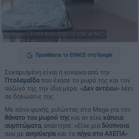
Νοσοκομείο (EUROKINISSI/ΓΙΩΡΓΟΣ ΚΟΝΤΑΡΙΝΗΣ)
Προσθέστε το ΕΘΝΟΣ στη Google
Σοκαρισμένη είναι η γυναίκα από την
Πτολεμαΐδα
που έχασε το μωρό της και τον
σύζυγό της την ίδια μέρα. «
Δεν αντέχω
» λέει
σε δηλώσεις της.
Με πόνο ψυχής, μιλώντας στο Mega για τον
θάνατο του μωρού της
και αν είχε
κάποια
συμπτώματα
, απάντησε: «Είχε μια
δύσπνοια
που με
ανησύχησε
και το
πήγα στο ΑΧΕΠΑ
».