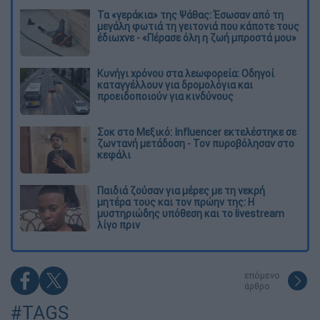
Τα «γεράκια» της Ψάθας: Έσωσαν από τη
μεγάλη φωτιά τη γειτονιά που κάποτε τους
έδιωχνε - «Πέρασε όλη η ζωή μπροστά μου»
Κυνήγι χρόνου στα λεωφορεία: Οδηγοί
καταγγέλλουν για δρομολόγια και
προειδοποιούν για κινδύνους
Σοκ στο Μεξικό: Influencer εκτελέστηκε σε
ζωντανή μετάδοση - Τον πυροβόλησαν στο
κεφάλι
Παιδιά ζούσαν για μέρες με τη νεκρή
μητέρα τους και τον πρώην της: Η
μυστηριώδης υπόθεση και το livestream
λίγο πριν
επόμενο
άρθρο
#TAGS