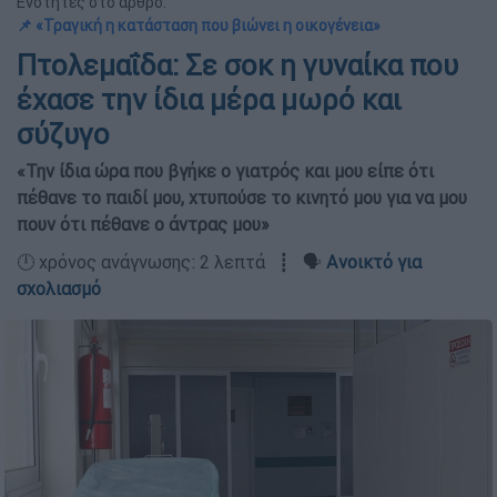
Ενότητες στο άρθρο:
📌 «Τραγική η κατάσταση που βιώνει η οικογένεια»
Πτολεμαΐδα: Σε σοκ η γυναίκα που
έχασε την ίδια μέρα μωρό και
σύζυγο
«Την ίδια ώρα που βγήκε ο γιατρός και μου είπε ότι
πέθανε το παιδί μου, χτυπούσε το κινητό μου για να μου
πουν ότι πέθανε ο άντρας μου»
🕛 χρόνος ανάγνωσης: 2 λεπτά ┋ 🗣️
Ανοικτό για
σχολιασμό