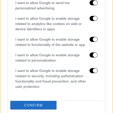
I want to allow Google to send me
personalized advertising.
Όπως ανέφερε: «
Χάθηκε ένα μωρό 7,5 μηνών
I want to allow Google to enable storage
στο ΑΧΕΠΑ
. Το μωρό το έφεραν οι
related to analytics like cookies on web or
συγγενείς περίπου στις 00:00 της
device identifiers in apps.
Παρασκευής με αναφερόμενα προβλήματα
I want to allow Google to enable storage
αναπνευστικής δυσχέρειας ωρών. Έπεσαν
related to functionality of the website or app.
πάνω στο μωρό όλοι οι γιατροί, ό,τι
ήταν
ανθρωπίνως δυνατό να γίνει από τους
I want to allow Google to enable storage
γιατρούς μας
, δυστυχώς όμως το μωρό
related to personalization.
κατέληξε περίπου στις 03:00 τα ξημερώματα
I want to allow Google to enable storage
του Σαββάτου.
related to security, including authentication
functionality and fraud prevention, and other
Το τραγικό στην όλη ιστορία είναι ότι λίγα
user protection.
λεπτά αργότερα κατέληξε και ο
πατέρας του
μωρού
, ο οποίος νοσηλευόταν στο
νοσοκομείο
Θεαγένειο
της Θεσσαλονίκης.
CONFIRM
Είναι τραγικό όπως και να το δούμε.
Είναι