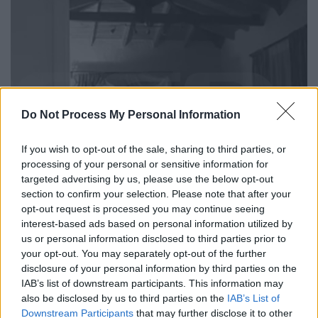
Do Not Process My Personal Information
If you wish to opt-out of the sale, sharing to third parties, or
Έκαναν «φύλλο και φτερό» σπίτι επιχειρηματία στον
processing of your personal or sensitive information for
Διόνυσο
targeted advertising by us, please use the below opt-out
section to confirm your selection. Please note that after your
opt-out request is processed you may continue seeing
Οι
διαρρήκτες
εισέβαλλαν στο σπίτι του
interest-based ads based on personal information utilized by
επιχειρηματία από το
παράθυρο
, έχοντας
us or personal information disclosed to third parties prior to
καλυμμένα
τα
χαρακτηριστικά
τους γύρω
your opt-out. You may separately opt-out of the further
στις 11.00 το βράδυ της Δευτέρας.
disclosure of your personal information by third parties on the
IAB’s list of downstream participants. This information may
also be disclosed by us to third parties on the
IAB’s List of
ΔΙΑΒΑΣΤΕ ΕΠΙΣΗΣ
Downstream Participants
that may further disclose it to other