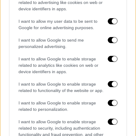
κατευθύνθηκαν προς το υπόγειο όπου
related to advertising like cookies on web or
βρήκαν άλλα
20.000 ευρώ
που ήταν κρυμμένα
device identifiers in apps.
σε τσάντα.
I want to allow my user data to be sent to
Google for online advertising purposes.
I want to allow Google to send me
personalized advertising.
I want to allow Google to enable storage
related to analytics like cookies on web or
device identifiers in apps.
I want to allow Google to enable storage
related to functionality of the website or app.
I want to allow Google to enable storage
Σύμφωνα με πληροφορίες του MEGA το
related to personalization.
σπίτι είχε
φύλαξη την ώρα που μπήκαν οι
διαρρήκτες
, ωστόσο ο
φύλακας
δεν τους
I want to allow Google to enable storage
related to security, including authentication
αντιλήφθηκε.
functionality and fraud prevention, and other