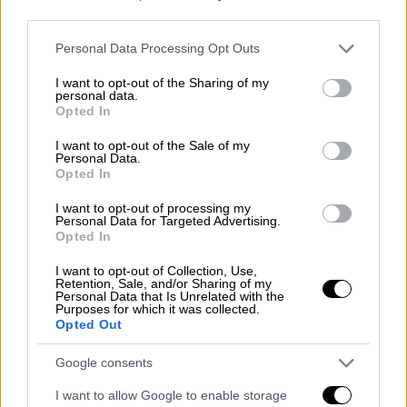
third parties.
Ελλάδα
|
26.02.2024 23:00
Please note that this website/app uses one or more Google
Personal Data Processing Opt Outs
Εντοπίστηκε σε ψυγείο το νεκρό
services and may gather and store information including but
έμβρυο στη Σόλωνος: Τα σενάρια των
not limited to your visit or usage behaviour. You may click to
I want to opt-out of the Sharing of my
personal data.
Αρχών - Αναμένεται νεκροψία
grant or deny consent to Google and its third-party tags to
Opted In
use your data for below specified purposes in below Google
consent section.
I want to opt-out of the Sale of my
Personal Data.
Opted In
Τα κλοπιμαία των διαρρηκτών στον
I want to opt-out of processing my
Διόνυσο
Personal Data for Targeted Advertising.
Opted In
Οι διαρρήκτες βρήκαν σε ένα από τα
I want to opt-out of Collection, Use,
δωμάτια του σπιτιού
2.500 ευρώ
,
τιμαλφή
Retention, Sale, and/or Sharing of my
Personal Data that Is Unrelated with the
αξίας 6.000 ευρώ
και
χρυσές λίρες
αξίας
Purposes for which it was collected.
2.000 ευρώ και τα απέσπασαν.
Opted Out
Από άλλο δωμάτιο της οικίας άρπαξαν
6.800
Google consents
ευρώ
και
τιμαλφή 90.000 ευρώ
. Στη συνέχεια
I want to allow Google to enable storage