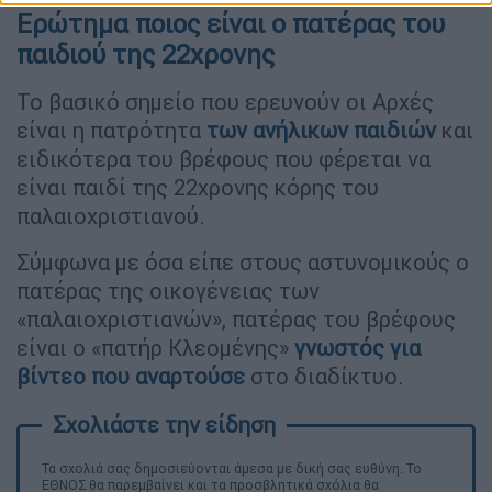
Ερώτημα ποιος είναι ο πατέρας του
παιδιού της 22χρονης
Το βασικό σημείο που ερευνούν οι Αρχές
είναι η πατρότητα
των ανήλικων παιδιών
και
ειδικότερα του βρέφους που φέρεται να
είναι παιδί της 22χρονης κόρης του
παλαιοχριστιανού.
Σύμφωνα με όσα είπε στους αστυνομικούς ο
πατέρας της οικογένειας των
«παλαιοχριστιανών», πατέρας του βρέφους
είναι ο «πατήρ Κλεομένης»
γνωστός για
βίντεο που αναρτούσε
στο διαδίκτυο.
Τα σχολιά σας δημοσιεύονται άμεσα με δική σας ευθύνη. Το
ΕΘΝΟΣ θα παρεμβαίνει και τα προσβλητικά σχόλια θα