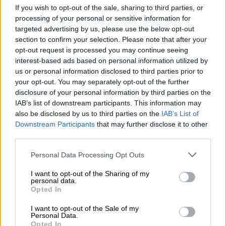
συκοφαντήσει;»
If you wish to opt-out of the sale, sharing to third parties, or
processing of your personal or sensitive information for
«Ρωτήστε τον ίδιο
ποιος τον έβαλε να με
targeted advertising by us, please use the below opt-out
section to confirm your selection. Please note that after your
συκοφαντήσει
. Ούτε ξέρω τι λαγούμια έχει
opt-out request is processed you may continue seeing
φτιάξει ούτε τι κάνει στην ζωή του. Δεν θα
interest-based ads based on personal information utilized by
με μπλέξετε, δεν θα με μπερδέψετε. Ποιος
us or personal information disclosed to third parties prior to
σε έβαλε, ρε φίλε, να με μπλέξεις;», ξέσπασε.
your opt-out. You may separately opt-out of the further
disclosure of your personal information by third parties on the
IAB’s list of downstream participants. This information may
also be disclosed by us to third parties on the
IAB’s List of
Downstream Participants
that may further disclose it to other
third parties.
Please note that this website/app uses one or more Google
Personal Data Processing Opt Outs
services and may gather and store information including but
not limited to your visit or usage behaviour. You may click to
I want to opt-out of the Sharing of my
personal data.
grant or deny consent to Google and its third-party tags to
Opted In
use your data for below specified purposes in below Google
consent section.
I want to opt-out of the Sale of my
Personal Data.
Opted In