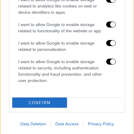
related to analytics like cookies on web or
device identifiers in apps.
I want to allow Google to enable storage
related to functionality of the website or app.
I want to allow Google to enable storage
related to personalization.
Κλεομένης - παλαιοχριστιανός
I want to allow Google to enable storage
related to security, including authentication
Επισήμανε πως ότι «
έχω ήδη πάει στη
functionality and fraud prevention, and other
φυλακή και κάποιοι θέλουν πάλι να με
user protection.
στείλουν στη
φυλακή
. Την βαλίτσα μου την
έχω έτοιμη να πάω πάλι στην φυλακή.
Έχω
CONFIRM
περάσει 16 δικαστικές διαδικασίες, αλλά
είμαι ελεύθερος
. Έχω ''γραμμένες'' όλες τις
Αρχές και τις εξουσίες του κοσμικού
Data Deletion
Data Access
Privacy Policy
κράτους, δεν τις υπολογίζω».