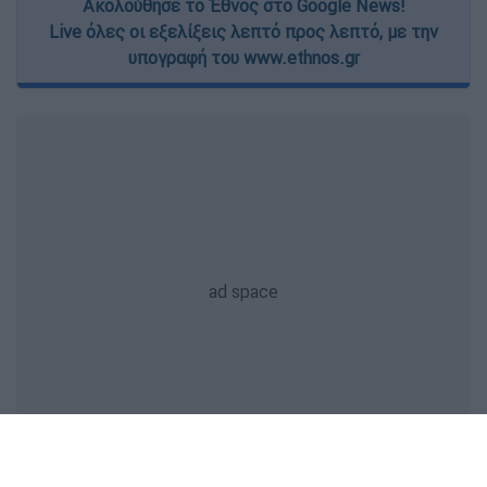
Ακολούθησε το Έθνος στο Google News!
Live όλες οι εξελίξεις λεπτό προς λεπτό, με την
υπογραφή του www.ethnos.gr