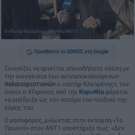
Ο «Πατήρ Κλεομένης» (Glomex/ANT1)
Προσθέστε το ΕΘΝΟΣ στη Google
Συνεχίζει να αρνείται οποιαδήποτε σχέση με
την οικογένεια των αυτοαποκαλούμενων
παλαιοχριστιανών
ο «πατήρ Κλεομένης», τον
οποίο ο 47χρονος από την
Κορινθία
φέρεται
να υπέδειξε ως τον πατέρα του παιδιού της
κόρης του.
Ο ρασοφόρος, μιλώντας στην εκπομπή «Το
Πρωινό» στον ΑΝΤ1 υποστήριξε πως: «Δεν