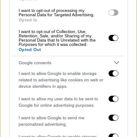
«Κάποιοι θέλουν πάλι να με στείλουν
στη φυλακή»
I want to opt-out of processing my
Personal Data for Targeted Advertising.
Opted In
Ο ίδιος τόνισε πως: «Εάν δεν ήμουν ιερέας
I want to opt-out of Collection, Use,
και έκανα αντιποίηση αρχής οι
δικαστικές
Retention, Sale, and/or Sharing of my
Αρχές θα με είχαν συλλάβει
. Είμαι
Personal Data that Is Unrelated with the
Purposes for which it was collected.
κανονικότατος ιερέας, με χειροτονητήριο,
Opted Out
με μαρτυρίες ανθρώπων και στις δύο
Google consents
χειροτονίες μου το 2006 ως ιεροδιάκονος
και ως ιερέας. Είμαι ιερέας της Ορθοδόξου
I want to allow Google to enable storage
Εκκλησίας, δεν είμαι ούτε ρασοφόρος ούτε
related to advertising like cookies on web or
device identifiers in apps.
μοναχός όπως με αποκαλείτε». «Με
αναγνωρίζει ως ιερέα ο Πατέρας, ο Υιός και
I want to allow my user data to be sent to
το Άγιο Πνεύμα», τόνισε.
Google for online advertising purposes.
I want to allow Google to send me
personalized advertising.
I want to allow Google to enable storage