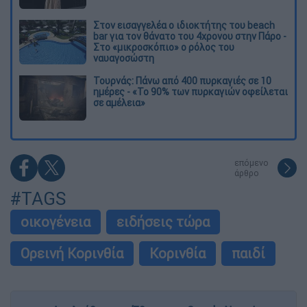
Στον εισαγγελέα ο ιδιοκτήτης του beach
bar για τον θάνατο του 4χρονου στην Πάρο -
Στο «μικροσκόπιο» ο ρόλος του
ναυαγοσώστη
Τουρνάς: Πάνω από 400 πυρκαγιές σε 10
ημέρες - «Το 90% των πυρκαγιών οφείλεται
σε αμέλεια»
επόμενο
άρθρο
#TAGS
οικογένεια
ειδήσεις τώρα
Ορεινή Κορινθία
Κορινθία
παιδί