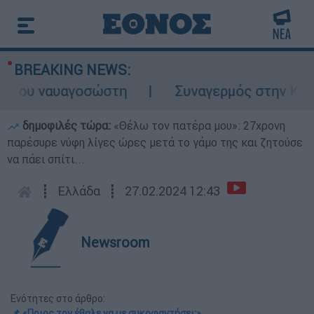
BREAKING NEWS:
ου ναυαγοσώστη
Συναγερμός στην Κάρπαθο
δημοφιλές τώρα:
«Θέλω τον πατέρα μου»: 27χρονη
παρέσυρε νύφη λίγες ώρες μετά το γάμο της και ζητούσε
να πάει σπίτι...
┋
Ελλάδα
┋
27.02.2024 12:43
Newsroom
Ενότητες στο άρθρο:
📌 «Ποιος τον έβαλε να με συκοφαντήσει;»