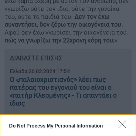
έχω καμία σχέση με αυτόν τον άνθρωπο, δεν
γνωρίζω ούτε τον ίδιο, ούτε την γυναίκα
του, ούτε τα παιδιά του.
Δεν τον έχω
συναντήσει, δεν ξέρω την οικογένεια του.
Αφού δεν έχω γνωρίσει την οικογένεια του,
πώς να γνωρίζω την 22χρονη κόρη του;
».
ΔΙΑΒΑΣΤΕ ΕΠΙΣΗΣ
Ελλάδα
|
26.02.2024 17:54
Ο «παλαιοχριστιανός» λέει πως
πατέρας του εγγονιού του είναι ο
«πατήρ Κλεομένης» - Τι απαντάει ο
ίδιος
Do Not Process My Personal Information
«Ποιος τον έβαλε να με