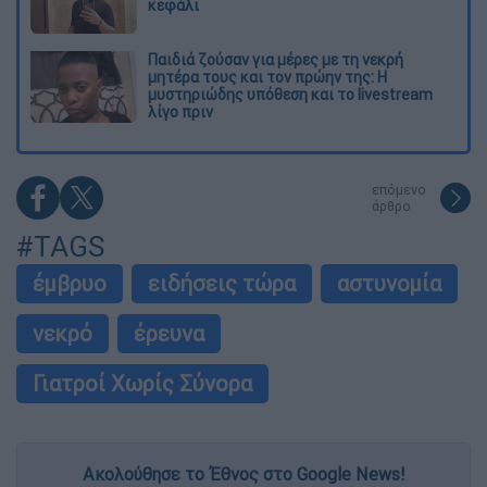
κεφάλι
Παιδιά ζούσαν για μέρες με τη νεκρή
μητέρα τους και τον πρώην της: Η
μυστηριώδης υπόθεση και το livestream
λίγο πριν
επόμενο
άρθρο
#TAGS
έμβρυο
ειδήσεις τώρα
αστυνομία
νεκρό
έρευνα
Γιατροί Χωρίς Σύνορα
Ακολούθησε το Έθνος στο Google News!