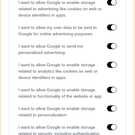
I want to allow Google to enable storage
related to advertising like cookies on web or
device identifiers in apps.
I want to allow my user data to be sent to
video
Google for online advertising purposes.
I want to allow Google to send me
personalized advertising.
I want to allow Google to enable storage
Σε «ψυγείο» το έμβρυο
related to analytics like cookies on web or
device identifiers in apps.
Υπενθυμίζεται πως
το έμβρυο εντόπισε σε
I want to allow Google to enable storage
αποχέτευση,
δίπλα στα γραφεία της
ΜΚΟ
και
related to functionality of the website or app.
ο υπάλληλος
αποφράξεων
που το βρήκε το
παρέδωσε στους
«Γιατρούς χωρίς Σύνορα»
.
I want to allow Google to enable storage
related to personalization.
Σύμφωνα με όσα ισχυρίστηκε ο υπάλληλος
I want to allow Google to enable storage
αποφράξεων, ενημέρωσε τους υπεύθυνους
related to security, including authentication