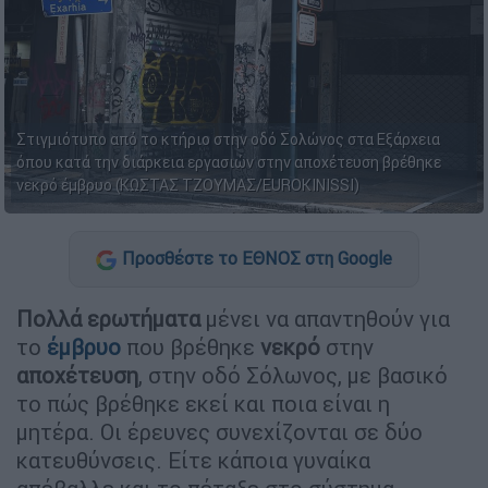
Στιγμιότυπο από το κτήριο στην οδό Σολώνος στα Εξάρχεια
όπου κατά την διάρκεια εργασιών στην αποχέτευση βρέθηκε
νεκρό έμβρυο (ΚΩΣΤΑΣ ΤΖΟΥΜΑΣ/EUROKINISSI)
Προσθέστε το ΕΘΝΟΣ στη Google
Πολλά ερωτήματα
μένει να απαντηθούν για
το
έμβρυο
που βρέθηκε
νεκρό
στην
αποχέτευση
, στην οδό Σόλωνος, με βασικό
το πώς βρέθηκε εκεί και ποια είναι η
μητέρα. Οι έρευνες συνεχίζονται σε δύο
κατευθύνσεις. Είτε κάποια γυναίκα