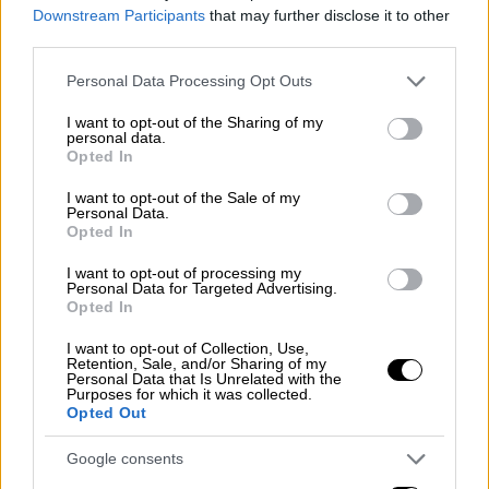
Downstream Participants
that may further disclose it to other
third parties.
Σόλωνος έμβρυο
Please note that this website/app uses one or more Google
Personal Data Processing Opt Outs
services and may gather and store information including but
Αυτοψία στους χώρους της ΜΚΟ
not limited to your visit or usage behaviour. You may click to
I want to opt-out of the Sharing of my
personal data.
grant or deny consent to Google and its third-party tags to
Opted In
Νωρίτερα, πραγματοποιήθηκε και
αυτοψία
use your data for below specified purposes in below Google
στους χώρους που στεγάζονται οι
Γιατροί
consent section.
I want to opt-out of the Sale of my
Personal Data.
Χωρίς
Σύνορα
καθώς και στο γειτονικό
Opted In
κτίριο, που υπάρχει
μαιευτήριο
, παρουσία
I want to opt-out of processing my
εισαγγελέα, ενώ ζητήθηκε και λίστα με όλες
Personal Data for Targeted Advertising.
τις γυναίκες που επισκέφτηκαν τη δομή.
Opted In
I want to opt-out of Collection, Use,
Πάντως, για την ώρα, φαίνεται πως οι
Retention, Sale, and/or Sharing of my
υπάλληλοι και οι
γιατροί που έχουν δώσει
Personal Data that Is Unrelated with the
Purposes for which it was collected.
κατάθεση, φέρεται να έχουν πει πως δεν
Opted Out
γνωρίζουν κάτι σχετικά.
Google consents