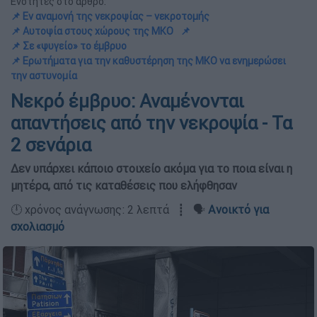
Ενότητες στο άρθρο:
📌 Εν αναμονή της νεκροψίας – νεκροτομής
📌 Αυτοψία στους χώρους της ΜΚΟ
📌
📌 Σε «ψυγείο» το έμβρυο
📌 Ερωτήματα για την καθυστέρηση της ΜΚΟ να ενημερώσει
την αστυνομία
Νεκρό έμβρυο: Αναμένονται
απαντήσεις από την νεκροψία - Τα
2 σενάρια
Δεν υπάρχει κάποιο στοιχείο ακόμα για το ποια είναι η
μητέρα, από τις καταθέσεις που ελήφθησαν
🕛 χρόνος ανάγνωσης: 2 λεπτά ┋ 🗣️
Ανοικτό για
σχολιασμό