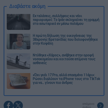
Διαβάστε ακόμη
Εκτελέσεις, συλλήψεις και νέοι
περιορισμοί: Το Ιράν σκληραίνει τη γραμμή
στο εσωτερικό εν μέσω πολέμου
Η πρώτη δήλωση της οικογένειας της
38χρονης Βρετανίδας που δολοφονήθηκε
στην Κυψέλη
Ντύθηκε «Χάρος», ανέβηκε στην οροφή
νοσοκομείου και κοιτούσε επίμονα τους
ασθενείς
«Όχι γκέι 17 Pro, αλλά σπασμένο 11άρι»:
Ρώσοι διαλύουν τα iPhone τους στο TikTok
για να... γίνουν πιο άνδρες
επόμενο
άρθρο