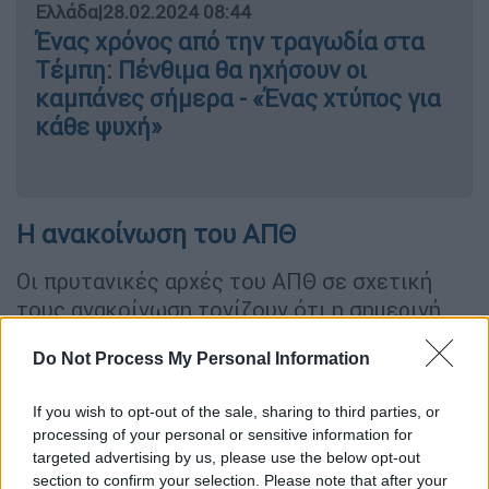
Ελλάδα
|
28.02.2024 08:44
Ένας χρόνος από την τραγωδία στα
Τέμπη: Πένθιμα θα ηχήσουν οι
καμπάνες σήμερα - «Ένας χτύπος για
κάθε ψυχή»
Η ανακοίνωση του ΑΠΘ
Οι πρυτανικές αρχές του ΑΠΘ σε σχετική
τους ανακοίνωση τονίζουν ότι η σημερινή
μέρα «συνιστά
υπόμνηση της ευθύνης των
Do Not Process My Personal Information
αρμοδίων αρχών
να αποδώσουν την
πρέπουσα δικαιοσύνη και
του δικού μας
If you wish to opt-out of the sale, sharing to third parties, or
χρέους να τιμούμε τη μνήμη των ψυχών που
processing of your personal or sensitive information for
χάθηκαν.
Η απουσία τους από τα αμφιθέατρα,
targeted advertising by us, please use the below opt-out
οι κενές καρέκλες στη βιβλιοθήκη, οι
section to confirm your selection. Please note that after your