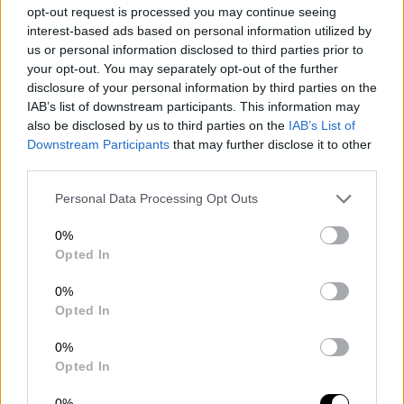
opt-out request is processed you may continue seeing
φωτογραφίες της ορκωμοσίας που δεν
interest-based ads based on personal information utilized by
πρόλαβαν, θα βαραίνουν για πάντα τη
us or personal information disclosed to third parties prior to
συλλογική μας συνείδηση».
your opt-out. You may separately opt-out of the further
disclosure of your personal information by third parties on the
IAB’s list of downstream participants. This information may
also be disclosed by us to third parties on the
IAB’s List of
Downstream Participants
that may further disclose it to other
third parties.
Please note that this website/app uses one or more Google
Personal Data Processing Opt Outs
services and may gather and store information including but
not limited to your visit or usage behaviour. You may click to
0%
grant or deny consent to Google and its third-party tags to
Opted In
use your data for below specified purposes in below Google
consent section.
0%
Opted In
ΑΠΘ: Μεσίστιες οι σημαίες στη μνήμη των θυμάτων των
Τεμπών (gallery)
0%
Opted In
Γερανοί γύρω από το ΑΠΘ
0%