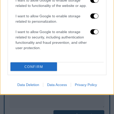
I want to allow Google to enable storage
related to functionality of the website or app.
«Παρακαλούνται οι οδηγοί των οχημάτων να
αποφύγουν τη μετακίνησή τους στους
I want to allow Google to enable storage
ανωτέρω οδικούς άξονες μέχρι την
related to personalization.
ολοκλήρωση των συναθροίσεων –
I want to allow Google to enable storage
κινητοποιήσεων» καταλήγει η ανακοίνωση.
related to security, including authentication
functionality and fraud prevention, and other
user protection.
Τα σχολιά σας δημοσιεύονται άμεσα με δική σας ευθύνη. Το
ΕΘΝΟΣ θα παρεμβαίνει και τα προσβλητικά σχόλια θα
διαγράφονται
CONFIRM
Data Deletion
Data Access
Privacy Policy