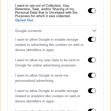
I want to opt-out of Collection, Use,
Retention, Sale, and/or Sharing of my
Personal Data that Is Unrelated with the
Purposes for which it was collected.
Opted Out
Google consents
I want to allow Google to enable storage
related to advertising like cookies on web or
Πανεκπαιδευτικό συλλαλητήριο / Εurokinissi (gallery)
device identifiers in apps.
I want to allow my user data to be sent to
Συγκεκριμένα, οι
κυκλοφοριακές ρυθμίσεις
Google for online advertising purposes.
θα εφαρμοστούν σε οδούς περιμετρικά των
Προπυλαίων, της Πλατείας Ομονοίας
I want to allow Google to send me
personalized advertising.
(Πατησίων, Αιόλου κ.λπ.), της Πλατείας
Συντάγματος (Όθωνος, Λεωφόρους Αμαλίας
I want to allow Google to enable storage
και Βασιλίσσης Σοφίας) καθώς και στους
related to analytics like cookies on web or
οδικούς άξονες της Πανεπιστημίου, της
device identifiers in apps.
Σταδίου και της Ακαδημίας.