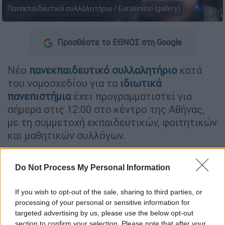
Πανεκπαιδευτικό συλλαλητήριο / Εurokinissi (gallery)
Προσθέστε το ΕΘΝΟΣ στη Google
Νέο
πανεκπαιδευτικό συλλαλητήριο
κατά
του νομοσχεδίου για τα
ιδιωτικά
πανεπιστήμια
έχει προγραμματιστεί για
σήμερα στις 12:00 στο κέντρο της Αθήνας,
με τη συμμετοχή εκπαιδευτικών, φοιτητικών
και μαθητικών συλλόγων.
ΔΙΑΒΑΣΤΕ ΕΠΙΣΗΣ
Do Not Process My Personal Information
Παιδεία
|
29.02.2024 06:15
If you wish to opt-out of the sale, sharing to third parties, or
Καταγγελίες για τα ιδιωτικά ΑΕΙ:
processing of your personal or sensitive information for
Σημαντικές διαφορές από τις
targeted advertising by us, please use the below opt-out
section to confirm your selection. Please note that after your