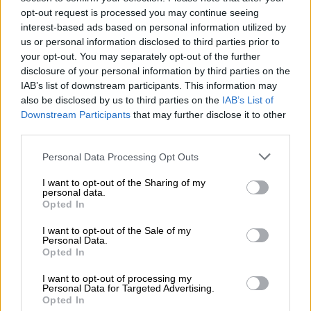
διατάξεις που υπήρχαν στη
opt-out request is processed you may continue seeing
διαβούλευση
interest-based ads based on personal information utilized by
us or personal information disclosed to third parties prior to
your opt-out. You may separately opt-out of the further
disclosure of your personal information by third parties on the
Ποιοι δρόμοι κλείνουν
IAB’s list of downstream participants. This information may
also be disclosed by us to third parties on the
IAB’s List of
Downstream Participants
that may further disclose it to other
Όπως τονίζει σε ανακοίνωσή της η
ΕΛΑΣ
, για
third parties.
την καλύτερη διαχείριση της κυκλοφορίας
και την αποσυμφόρηση της κίνησης, θα λάβει
Please note that this website/app uses one or more Google
Personal Data Processing Opt Outs
services and may gather and store information including but
τα αναγκαία μέτρα τροχαίας -όπου είναι
not limited to your visit or usage behaviour. You may click to
I want to opt-out of the Sharing of my
απαραίτητο και ανάλογα με την κίνηση των
personal data.
grant or deny consent to Google and its third-party tags to
Opted In
διαδηλωτών- με την πραγματοποίηση κατά
use your data for below specified purposes in below Google
περίπτωση εκτροπών και διακοπών
consent section.
I want to opt-out of the Sale of my
Personal Data.
κυκλοφορίας.
Opted In
I want to opt-out of processing my
Personal Data for Targeted Advertising.
Opted In