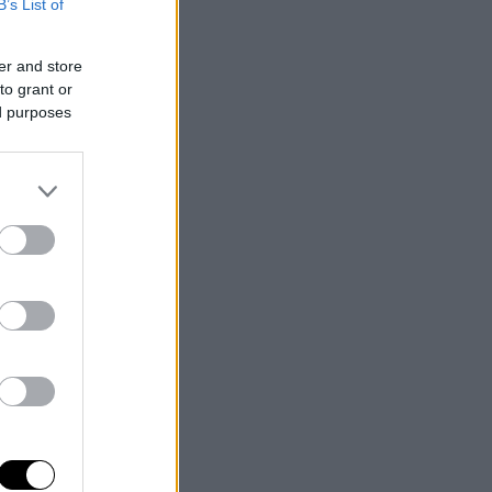
B’s List of
er and store
to grant or
ed purposes