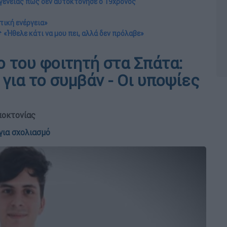
ογένειας πως δεν αυτοκτόνησε ο 19χρονος
τική ενέργεια»
 «Ήθελε κάτι να μου πει, αλλά δεν πρόλαβε»
 του φοιτητή στα Σπάτα:
για το συμβάν - Οι υποψίες
ποκτονίας
για σχολιασμό