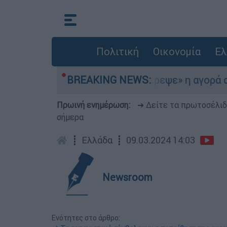
Πολιτική
Οικονομία
Ελ
στο Αιγαίο
BREAKING NEWS:
«Στέρεψε» η αγορά από πινακί
Πρωινή ενημέρωση:
➔ Δείτε τα πρωτοσέλι
σήμερα
┋
Ελλάδα
┋
09.03.2024 14:03
Newsroom
Ενότητες στο άρθρο: