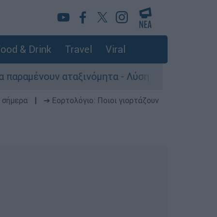
ood & Drink
Travel
Viral
υν αταξινόμητα - Λύση αναζητά το υπουργείο
 σήμερα
|
➔ Εορτολόγιο: Ποιοι γιορτάζουν