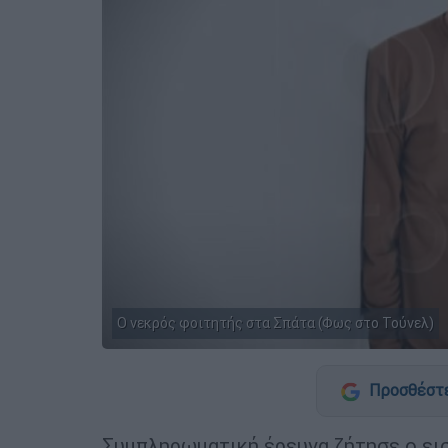
Ο νεκρός φοιτητής στα Σπάτα (Φως στο Τούνελ)
Προσθέστε
Συμπληρωματική έρευνα ζήτησε ο εισ