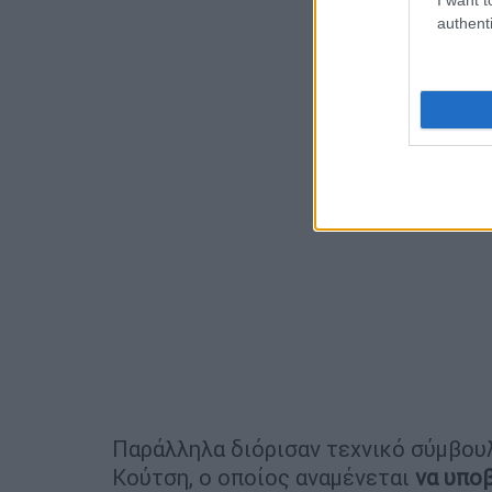
authenti
Παράλληλα διόρισαν τεχνικό σύμβουλ
Κούτση, ο οποίος αναμένεται
να υποβ