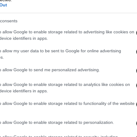
Out
consents
εν μπόρεσε να ξεκλειδώσει το κινητό
o allow Google to enable storage related to advertising like cookies on
και έτσι από κει δεν έχουν αντληθεί
evice identifiers in apps.
ωδικός του τηλεφώνου ωστόσο βρίσκεται
o allow my user data to be sent to Google for online advertising
s.
 η πεποίθηση της οικογένειας
to allow Google to send me personalized advertising.
χρονος
o allow Google to enable storage related to analytics like cookies on
ικηγόρου της, μηνυτήρια αναφορά κατά
evice identifiers in apps.
αστών
. Ο πατέρας από την πλευρά του με
o allow Google to enable storage related to functionality of the website
 προς υποστήριξη της κατηγορίας, με
ία που έχει
σχηματιστεί
από την
αστυνομία
.
o allow Google to enable storage related to personalization.
o allow Google to enable storage related to security, including