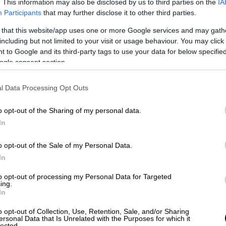
Τούνελ
», στο ημερολόγιο του υπάρχει και
. This information may also be disclosed by us to third parties on the
IA
κά που «δείχνει» συγκεκριμένο πρόσωπο.
Participants
that may further disclose it to other third parties.
α μας, θα γίνει χαμός
…»
 that this website/app uses one or more Google services and may gath
including but not limited to your visit or usage behaviour. You may click 
 to Google and its third-party tags to use your data for below specifi
ogle consent section.
l Data Processing Opt Outs
o opt-out of the Sharing of my personal data.
In
o opt-out of the Sale of my Personal Data.
In
to opt-out of processing my Personal Data for Targeted
ing.
In
o opt-out of Collection, Use, Retention, Sale, and/or Sharing
ersonal Data that Is Unrelated with the Purposes for which it
lected.