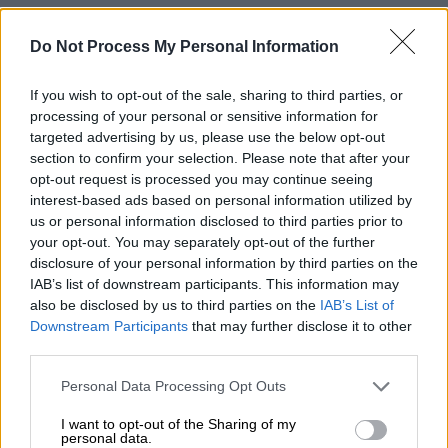
«Χτυπήσανε άτομα του προσωπικού (σσ. σε
Do Not Process My Personal Information
κατάστημα που έτρεξαν να ζητήσουν
καταφύγιο), προσπάθησαν να μας φτάσουν
If you wish to opt-out of the sale, sharing to third parties, or
αλλά δεν τα κατάφεραν», «
Μας χλευάζανε
»,
processing of your personal or sensitive information for
αναφέρει το ένα θύμα σε βίντεο στο
TikTok
targeted advertising by us, please use the below opt-out
ζητώντας από τον κόσμο που ήταν
αυτόπτες
section to confirm your selection. Please note that after your
μάρτυρες να βοηθήσουν στις έρευνες
.
opt-out request is processed you may continue seeing
interest-based ads based on personal information utilized by
us or personal information disclosed to third parties prior to
your opt-out. You may separately opt-out of the further
disclosure of your personal information by third parties on the
IAB’s list of downstream participants. This information may
also be disclosed by us to third parties on the
IAB’s List of
Downstream Participants
that may further disclose it to other
third parties.
Please note that this website/app uses one or more Google
Personal Data Processing Opt Outs
services and may gather and store information including but
not limited to your visit or usage behaviour. You may click to
I want to opt-out of the Sharing of my
personal data.
grant or deny consent to Google and its third-party tags to