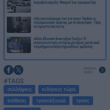
πυροβολισμούς: Νεκροί και τραυματίες
«Θα σκοτώσουμε τον γιο σου»: Ήρθαν οι
τηλεφωνικές απάτες με AI deepfake - Πώς
να προστατευτείτε
«Μου έδωσαν έναν μήνα ζωής»: Η
συγκλονιστική ιστορία μητέρας μετά από
τσιμπήματα δηλητηριώδους αράχνης
επόμενο
άρθρο
#TAGS
συλλήψεις
ειδήσεις τώρα
επίθεση
τρανσέξουαλ
τρανς