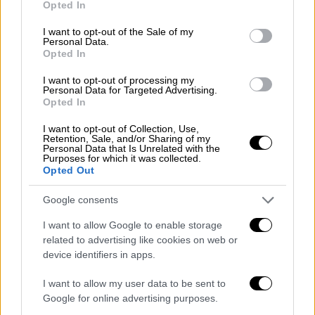
Opted In
use your data for below specified purposes in below Google
Βίντεο ντοκουμέντα
consent section.
I want to opt-out of the Sale of my
Personal Data.
Σοκ προκαλούν και τα βίντεο ντοκουμέντα
Opted In
που έχουν έρθει στη δημοσιότητα που
I want to opt-out of processing my
φαίνονται οι
τραμπουκισμοί
του
πλήθους
.
Personal Data for Targeted Advertising.
Opted In
I want to opt-out of Collection, Use,
Retention, Sale, and/or Sharing of my
Personal Data that Is Unrelated with the
Purposes for which it was collected.
Opted Out
Google consents
I want to allow Google to enable storage
related to advertising like cookies on web or
device identifiers in apps.
I want to allow my user data to be sent to
Google for online advertising purposes.