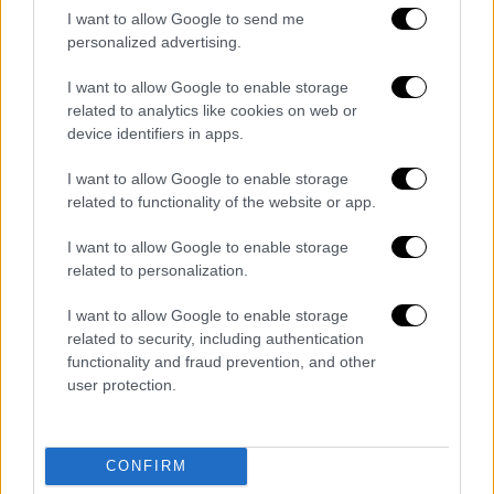
I want to allow Google to send me
personalized advertising.
I want to allow Google to enable storage
related to analytics like cookies on web or
device identifiers in apps.
I want to allow Google to enable storage
related to functionality of the website or app.
«Αν δεν τους φυγαδεύαμε θα ήταν
I want to allow Google to enable storage
στο νοσοκομείο - Μπορεί να είχαμε
related to personalization.
νεκρό»
I want to allow Google to enable storage
related to security, including authentication
«Τα δυο παιδιά ευτυχώς βρήκαν
καταφύγιο
functionality and fraud prevention, and other
μέσα σε ένα κατάστημα εστίασης
. Παρόλα
user protection.
αυτά οι δράστες ήρθαν και χτυπούσαν τα
τζάμια φωνάζοντας ‘’αφήστε τους έξω να
τους κανονίσουμε εμείς’’.
Αν δεν τους
CONFIRM