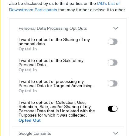
also be disclosed by us to third parties on the
IAB’s List of
Downstream Participants
that may further disclose it to other
third parties.
Please note that this website/app uses one or more Google
Personal Data Processing Opt Outs
services and may gather and store information including but
not limited to your visit or usage behaviour. You may click to
I want to opt-out of the Sharing of my
personal data.
grant or deny consent to Google and its third-party tags to
Opted In
use your data for below specified purposes in below Google
consent section.
I want to opt-out of the Sale of my
Personal Data.
12χρονη - Κολωνός
Opted In
I want to opt-out of processing my
Οι διοργανωτές, στο κάλεσμά τους μέσω
Personal Data for Targeted Advertising.
Opted In
Facebook, επισημαίνουν ότι «
το κράτος
συγκαλύπτει πλέον και ξεκάθαρα
I want to opt-out of Collection, Use,
Retention, Sale, and/or Sharing of my
μαστροπούς και βιαστές με την πρόταση
Personal Data that Is Unrelated with the
Purposes for which it was collected.
εισαγγελέα
» και τονίζουν ότι θα
Opted Out
υπερασπιστούν το 12χρονο κορίτσι «με κάθε
τρόπο».
Google consents