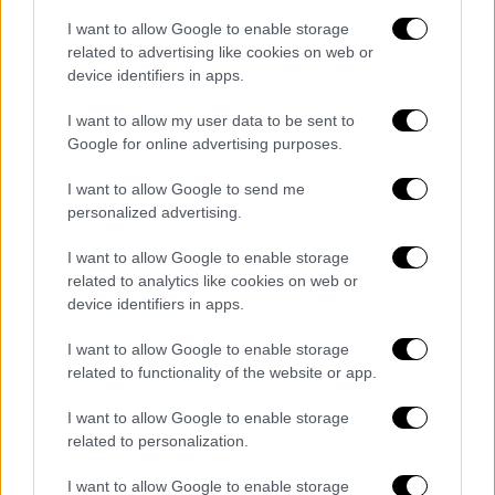
Οργή και στο διαδίκτυο
I want to allow Google to enable storage
related to advertising like cookies on web or
device identifiers in apps.
Την ίδια ώρα, μηνύματα οργής με αιχμές για
την δικαιοσύνη έχουν κατακλύσει τις
I want to allow my user data to be sent to
τελευταίες ώρες και το διαδίκτυο.
Google for online advertising purposes.
Εκατοντάδες αυτή την ωρα στα
I want to allow Google to send me
personalized advertising.
Σεπόλια στη συγκέντρωση οργής
για την πρόταση αθώωσης του
I want to allow Google to enable storage
μαστρωπου Ηλία
#12χρονη
related to analytics like cookies on web or
pic.twitter.com/0hmw9YVRWY
device identifiers in apps.
— MatinaPapachristoudi
I want to allow Google to enable storage
related to functionality of the website or app.
(@MatinaPap)
March 13, 2024
I want to allow Google to enable storage
Η Εισαγγελία σήμερα νομιμοποίησε
related to personalization.
εμμέσως την παιδοφιλία, αφού δεν
βρήκε βιασμό της 12χρονης απ’τον
I want to allow Google to enable storage