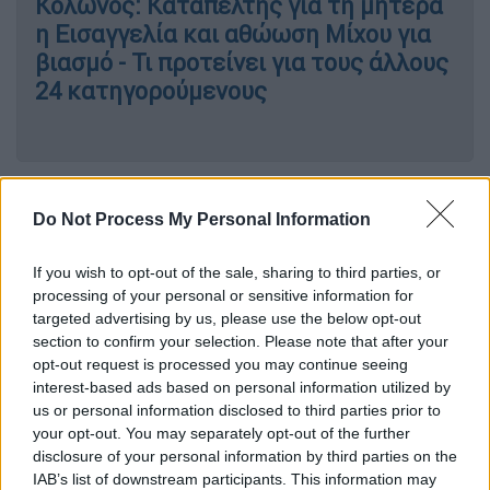
Κολωνός: Καταπέλτης για τη μητέρα
η Εισαγγελία και αθώωση Μίχου για
βιασμό - Τι προτείνει για τους άλλους
24 κατηγορούμενους
Η πορεία έφτασε μέχρι το κατάστημα του
Do Not Process My Personal Information
κατηγορούμενου
και επικράτησε ένταση με
δυνάμεις των
ΜΑΤ
να βρίσκονται στο
If you wish to opt-out of the sale, sharing to third parties, or
σημείο και να προχωρούν σε
ρίψη χημικών
.
processing of your personal or sensitive information for
targeted advertising by us, please use the below opt-out
Σχετικό κάλεσμα έχει απευθύνει η
Λαϊκή
section to confirm your selection. Please note that after your
Συνέλευση
Κολωνού
, που επίσης καλεί σε
opt-out request is processed you may continue seeing
διαδήλωση
στο κέντρο της Αθήνας
, αύριο
interest-based ads based on personal information utilized by
Πέμπτη 14 Μαρτίου.
us or personal information disclosed to third parties prior to
your opt-out. You may separately opt-out of the further
disclosure of your personal information by third parties on the
IAB’s list of downstream participants. This information may