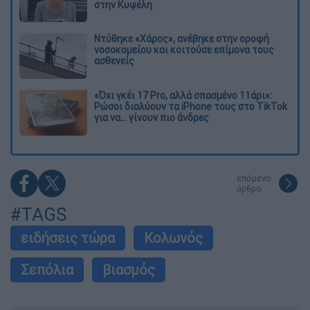
στην Κυψέλη
Ντύθηκε «Χάρος», ανέβηκε στην οροφή
νοσοκομείου και κοιτούσε επίμονα τους
ασθενείς
«Όχι γκέι 17 Pro, αλλά σπασμένο 11άρι»:
Ρώσοι διαλύουν τα iPhone τους στο TikTok
για να... γίνουν πιο άνδρες
επόμενο
άρθρο
#TAGS
ειδήσεις τώρα
Κολωνός
Σεπόλια
βιασμός