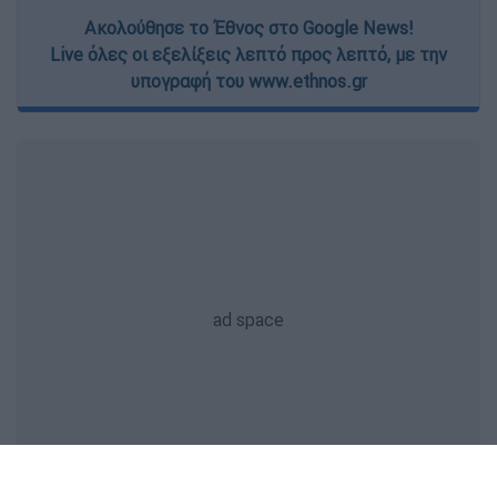
Ακολούθησε το Έθνος στο Google News!
Live όλες οι εξελίξεις λεπτό προς λεπτό, με την
υπογραφή του www.ethnos.gr