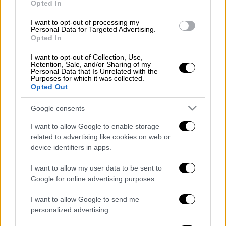
Opted In
του Ηρακλείου.
I want to opt-out of processing my
Οι κατηγορίες που δέχεται
Personal Data for Targeted Advertising.
Opted In
Ο ιερέας κατηγορήθηκε ότι με την
ανάρτησή
I want to opt-out of Collection, Use,
του, πως προέτρεπε σε πράξεις βίας κατά
Retention, Sale, and/or Sharing of my
Personal Data that Is Unrelated with the
σκύλων και φιλόζωων, με οργανώσεις να
Purposes for which it was collected.
Opted Out
καταθέτουν μήνυση και εν τέλει να
συλλαμβάνεται από τις αστυνομικές Αρχές.
Google consents
Κατά τη διάρκεια των εξηγήσεων, ο
I want to allow Google to enable storage
50χρονος παραδέχθηκε
πως «δεν έχει
related to advertising like cookies on web or
device identifiers in apps.
επιθετικές τάσεις
για τα αδέσποτα ζώα και
τους φιλόζωους, αλλά υπήρχε μία
I want to allow my user data to be sent to
τραυματική εμπειρία με τον θάνατο ενός
Google for online advertising purposes.
ζώου και γι' αυτό προχώρησε σ' αυτήν την
I want to allow Google to send me
ανάρτηση».
personalized advertising.
Ο ιερέας στην
Κρήτη
, όπως ειπώθηκε