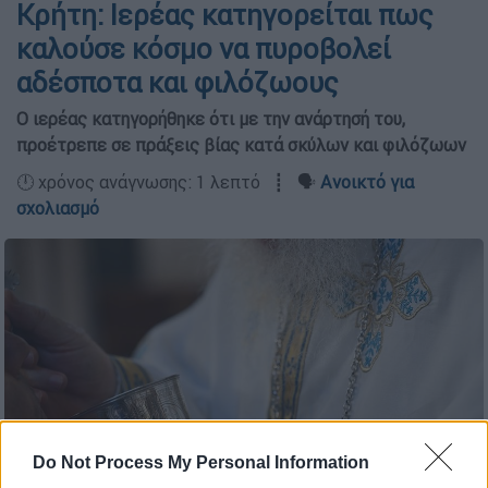
Κρήτη: Ιερέας κατηγορείται πως
καλούσε κόσμο να πυροβολεί
αδέσποτα και φιλόζωους
Ο ιερέας κατηγορήθηκε ότι με την ανάρτησή του,
προέτρεπε σε πράξεις βίας κατά σκύλων και φιλόζωων
🕛 χρόνος ανάγνωσης: 1 λεπτό ┋ 🗣️
Ανοικτό για
σχολιασμό
Do Not Process My Personal Information