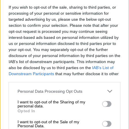
If you wish to opt-out of the sale, sharing to third parties, or
processing of your personal or sensitive information for
targeted advertising by us, please use the below opt-out
section to confirm your selection. Please note that after your
Προσθέστε το ΕΘΝΟΣ στη Google
opt-out request is processed you may continue seeing
interest-based ads based on personal information utilized by
us or personal information disclosed to third parties prior to
Στο κρατητήριο βρέθηκε προσωρινά ένας
your opt-out. You may separately opt-out of the further
ιερέας
από το
Ηράκλειο Κρήτης,
καθώς
disclosure of your personal information by third parties on the
κατηγορείται μέσα από αναρτήσεις του στα
IAB’s list of downstream participants. This information may
also be disclosed by us to third parties on the
IAB’s List of
μέσα κοινωνικής δικτύωσης καλούσε τον
Downstream Participants
that may further disclose it to other
κόσμο να πυροβολάει αδέσποτα ζώα και
third parties.
φιλόζωους.
Please note that this website/app uses one or more Google
Personal Data Processing Opt Outs
Όπως αναφέρει το Action 24, ο
50χρονος
services and may gather and store information including but
not limited to your visit or usage behaviour. You may click to
I want to opt-out of the Sharing of my
ιερέας στην
Κρήτη
, μέσα από σελίδα
personal data.
grant or deny consent to Google and its third-party tags to
κοινωνικής δικτύωσης, είχε κάνει ανάρτηση
Opted In
use your data for below specified purposes in below Google
με αφορμή ένα περιστατικό όπου αγέλη
consent section.
I want to opt-out of the Sale of my
σκύλων είχε επιτεθεί σε πρόβατα σε χωριό
Personal Data.