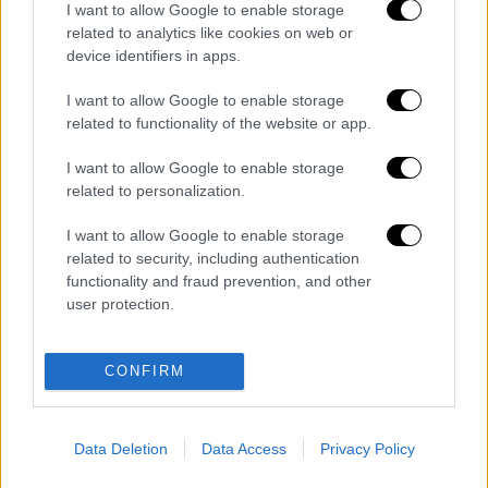
I want to allow Google to enable storage
προηγουμένως, αφέθηκε
ελεύθερος
για την
related to analytics like cookies on web or
ανάρτηση.
device identifiers in apps.
I want to allow Google to enable storage
related to functionality of the website or app.
Τα σχολιά σας δημοσιεύονται άμεσα με δική σας ευθύνη. Το
ΕΘΝΟΣ θα παρεμβαίνει και τα προσβλητικά σχόλια θα
I want to allow Google to enable storage
διαγράφονται
related to personalization.
I want to allow Google to enable storage
related to security, including authentication
functionality and fraud prevention, and other
user protection.
CONFIRM
καταχώρηση
Data Deletion
Data Access
Privacy Policy
Διαβάστε ακόμη