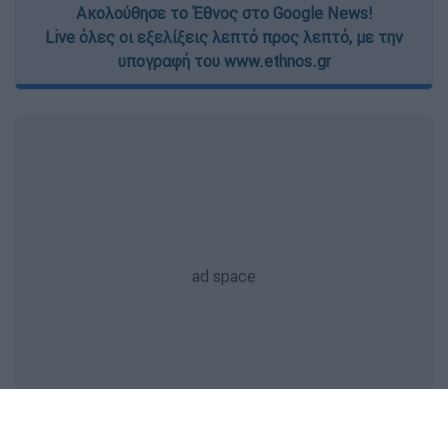
Ακολούθησε το Έθνος στο Google News!
Live όλες οι εξελίξεις λεπτό προς λεπτό, με την
υπογραφή του www.ethnos.gr