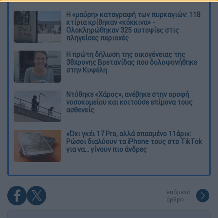
Η «μαύρη» καταγραφή των πυρκαγιών: 118
κτίρια κρίθηκαν «κόκκινα» -
Ολοκληρώθηκαν 325 αυτοψίες στις
πληγείσες περιοχές
Η πρώτη δήλωση της οικογένειας της
38χρονης Βρετανίδας που δολοφονήθηκε
στην Κυψέλη
Ντύθηκε «Χάρος», ανέβηκε στην οροφή
νοσοκομείου και κοιτούσε επίμονα τους
ασθενείς
«Όχι γκέι 17 Pro, αλλά σπασμένο 11άρι»:
Ρώσοι διαλύουν τα iPhone τους στο TikTok
για να... γίνουν πιο άνδρες
επόμενο
άρθρο