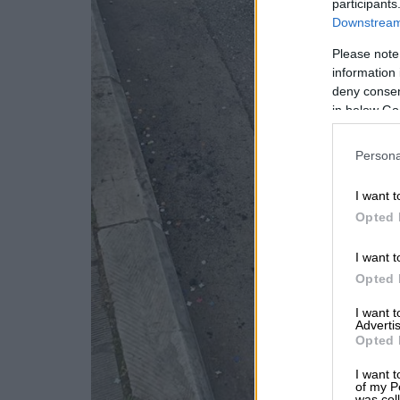
participants
Downstream 
Please note
information 
deny consent
in below Go
Persona
I want t
Opted 
I want t
Opted 
I want 
Advertis
Opted 
I want t
of my P
was col