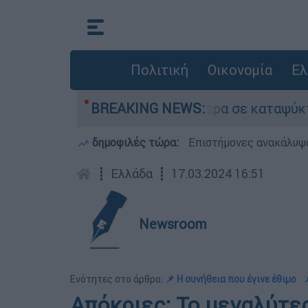
Πολιτική
Οικονομία
Ελ
ν νεκρό του πατέρα σε καταψύκτη στον Μυστρά
BREAKING NEWS:
δημοφιλές τώρα:
Επιστήμονες ανακάλυψα
┋
Ελλάδα
┋
17.03.2024 16:51
Newsroom
Ενότητες στο άρθρο:
📌 Η συνήθεια που έγινε έθιμο
Απόκριες: Το μεγαλύτε