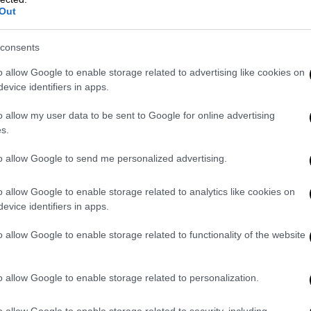
Out
consents
o allow Google to enable storage related to advertising like cookies on
evice identifiers in apps.
ην
Αμφίκλεια
ψήνουν εκατοντάδες κιλά
o allow my user data to be sent to Google for online advertising
ακό
έδεσμα
οι εκατοντάδες τουρίστες που
s.
to allow Google to send me personalized advertising.
o allow Google to enable storage related to analytics like cookies on
evice identifiers in apps.
o allow Google to enable storage related to functionality of the website
o allow Google to enable storage related to personalization.
o allow Google to enable storage related to security, including