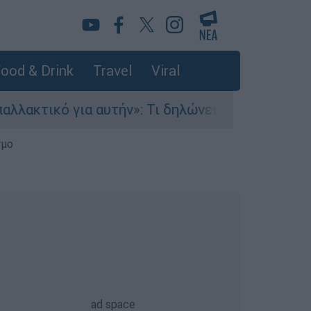
ood & Drink
Travel
Viral
ν»: Τι δηλώνει στο ethnos.gr ο Κώστας Παπαδάκ
σμο