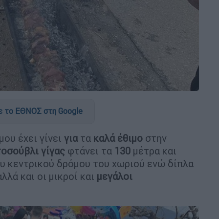
 το ΕΘΝΟΣ στη Google
ου έχει γίνει
για
τα
καλά
έθιμο
στην
τοσούβλι
γίγας
φτάνει τα
130
μέτρα και
υ κεντρικού δρόμου του χωριού ενώ δίπλα
λλά και οι μικροί και
μεγάλοι