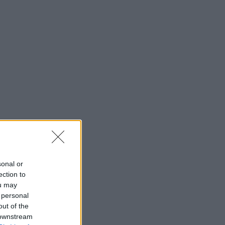
sonal or
ection to
ou may
 personal
out of the
 downstream