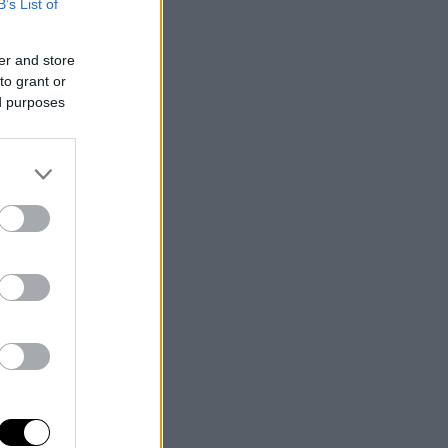
B’s List of
er and store
to grant or
ed purposes