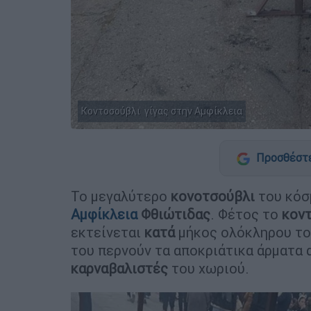
Κοντοσούβλι γίγας στην Αμφίκλεια
Προσθέστε
Το μεγαλύτερο
κονοτσούβλι
του κόσμ
Αμφίκλεια
Φθιώτιδας
. Φέτος το
κον
εκτείνεται
κατά
μήκος ολόκληρου το
του περνούν τα αποκριάτικα άρματα α
καρναβαλιστές
του χωριού.