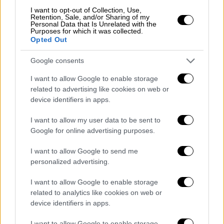
I want to opt-out of Collection, Use,
Retention, Sale, and/or Sharing of my
Τα όπλα με τα οποία εισέβαλε ο
Personal Data that Is Unrelated with the
Purposes for which it was collected.
19χρονος στο σχολείο
Opted Out
Σύμφωνα με την
ΕΛ.ΑΣ.,
ο
19χρονος
Google consents
συνελήφθη στο πλαίσιο του αυτοφώρου, από
I want to allow Google to enable storage
αστυνομικούς της
Άμεσης Δράσης
, που
related to advertising like cookies on web or
μετέβησαν άμεσα στο σχολικό συγκρότημα
device identifiers in apps.
και τον εντόπισαν σε έναν υπόγειο χώρο.
I want to allow my user data to be sent to
Google for online advertising purposes.
Μάλιστα, στην προσπάθειά τους να τον
ακινητοποιήσουν, ο
19χρονος
προσπάθησε
I want to allow Google to send me
να τους πλήξει με μαχαίρι χωρίς να τα
personalized advertising.
καταφέρει, και οι αστυνομικοί τον
I want to allow Google to enable storage
συνέλαβαν και τον οδήγησαν στο
Τμήμα
related to analytics like cookies on web or
Ασφαλείας Αγίου Παντελεήμονα.
device identifiers in apps.
Σε έρευνα που έγινε, είχε στην κατοχή του
I want to allow Google to enable storage