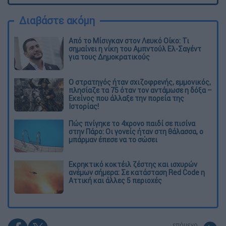
Διαβάστε ακόμη
Από το Μίσιγκαν στον Λευκό Οίκο: Τι
σημαίνει η νίκη του Αμπντούλ Ελ-Σαγέντ
για τους Δημοκρατικούς
O στρατηγός ήταν σχιζοφρενής, εμμονικός,
πλησίαζε τα 75 όταν τον αντάμωσε η δόξα –
Εκείνος που άλλαξε την πορεία της
Ιστορίας!
Πώς πνίγηκε το 4χρονο παιδί σε πισίνα
στην Πάρο: Οι γονείς ήταν στη θάλασσα, ο
μπάρμαν έπεσε να το σώσει
Εκρηκτικό κοκτέιλ ζέστης και ισχυρών
ανέμων σήμερα: Σε κατάσταση Red Code η
Αττική και άλλες 5 περιοχές
επόμενο