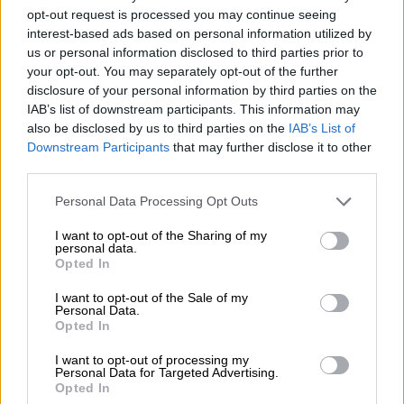
μέχρι και για τη ζωή του.
opt-out request is processed you may continue seeing
interest-based ads based on personal information utilized by
«Πριν από λίγο καιρό είχαν πλακωθεί. Οι
us or personal information disclosed to third parties prior to
γονείς
του είχαν πει στα παιδιά και σε εμένα
your opt-out. You may separately opt-out of the further
ότι ο
δράστης
ήθελε να σκοτώσει το παιδί
disclosure of your personal information by third parties on the
και την οικογένειά του ενώ δεν υπάρχει
IAB’s list of downstream participants. This information may
also be disclosed by us to third parties on the
IAB’s List of
κάποιος συγκεκριμένος λόγος».
Downstream Participants
that may further disclose it to other
third parties.
Please note that this website/app uses one or more Google
Personal Data Processing Opt Outs
services and may gather and store information including but
not limited to your visit or usage behaviour. You may click to
I want to opt-out of the Sharing of my
personal data.
grant or deny consent to Google and its third-party tags to
Opted In
use your data for below specified purposes in below Google
consent section.
I want to opt-out of the Sale of my
Personal Data.
Opted In
I want to opt-out of processing my
Personal Data for Targeted Advertising.
Βία - Μπούλινγκ - Βία ανηλίκων - Ανήλικοι - Bullying -
Opted In
Κακοποίηση ανηλίκων