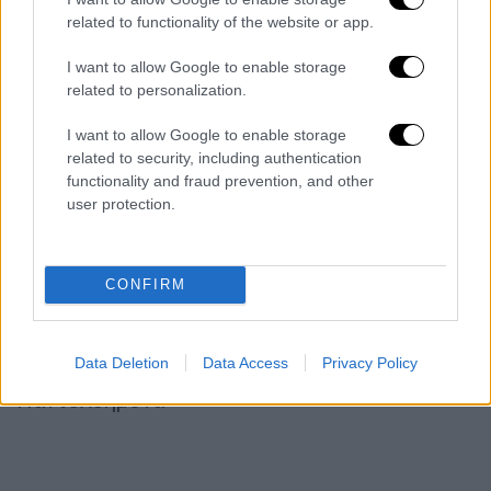
δύο
μαχαίρια
, ένα
σφυρί
, και
6,5 γραμμ.
related to functionality of the website or app.
κρυσταλλικής μεθαμφεταμίνης.
Σημειώνεται
I want to allow Google to enable storage
ότι σε βάρος του σχηματίστηκε
δικογραφία
related to personalization.
για απόπειρα ανθρωποκτονίας κατά συρροή,
διατάραξη οικιακής ειρήνης και παράβαση
I want to allow Google to enable storage
related to security, including authentication
των νόμων περί όπλων και περί
functionality and fraud prevention, and other
εξαρτησιογόνων ουσιών.
user protection.
Η ανακοίνωση της ΕΛ.ΑΣ.
Συνελήφθη 19χρονος ημεδαπός που
CONFIRM
επιτέθηκε και τραυμάτισε με σφυρί 18χρονο
αλλοδαπό πρωινές ώρες εντός σχολικού
Data Deletion
Data Access
Privacy Policy
συγκροτήματος στην περιοχή του Αγίου
Παντελεήμονα