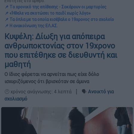
Ενότητες στο άρθρο:
📌 Τo χρονικό της επίθεσης - Σοκάρουν οι μαρτυρίες
📌 «Ήθελε να σκοτώσει το παιδί χωρίς λόγο»
📌 Τα όπλα με τα οποία εισέβαλε ο 19χρονος στο σχολείο
📌 Η ανακοίνωση της ΕΛ.ΑΣ.
Κυψέλη: Δίωξη για απόπειρα
ανθρωποκτονίας στον 19χρονο
που επιτέθηκε σε διευθυντή και
μαθητή
Ο ίδιος φέρεται να αρνείται πως είχε δόλο
ισχυριζόμενος ότι βρισκόταν σε άμυνα
🕛 χρόνος ανάγνωσης: 4 λεπτά ┋ 🗣️
Ανοικτό για
σχολιασμό