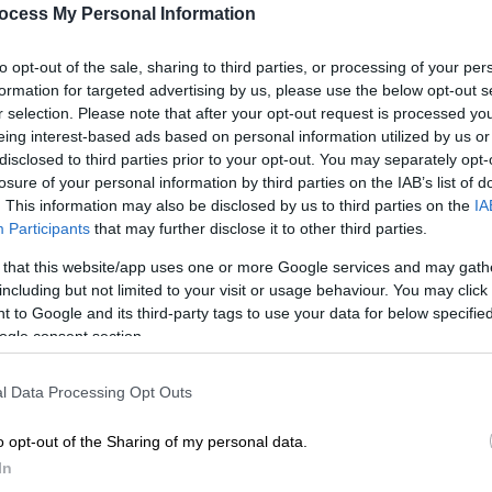
ocess My Personal Information
χη για ανθρωποκτονία
με πρόθεση σε
ήρεμη
to opt-out of the sale, sharing to third parties, or processing of your per
formation for targeted advertising by us, please use the below opt-out s
r selection. Please note that after your opt-out request is processed y
eing interest-based ads based on personal information utilized by us or
disclosed to third parties prior to your opt-out. You may separately opt-
losure of your personal information by third parties on the IAB’s list of
γκου: Σήμερα η απόφαση για τον
. This information may also be disclosed by us to third parties on the
IA
Participants
that may further disclose it to other third parties.
 that this website/app uses one or more Google services and may gath
including but not limited to your visit or usage behaviour. You may click 
 to Google and its third-party tags to use your data for below specifi
ogle consent section.
 ανακοπή που είχε υποστεί η Τζωρτζίνα τον
l Data Processing Opt Outs
δάνειο Νοσοκομείο, ήταν αποτέλεσμα
ην μητέρα. Το δικαστήριο δέχεται ότι
o opt-out of the Sharing of my personal data.
ντιμετωπιστεί από τους γιατρούς
In