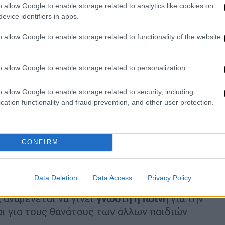
o allow Google to enable storage related to analytics like cookies on
evice identifiers in apps.
o allow Google to enable storage related to functionality of the website
o allow Google to enable storage related to personalization.
o allow Google to enable storage related to security, including
cation functionality and fraud prevention, and other user protection.
CONFIRM
Data Deletion
Data Access
Privacy Policy
 αναμένεται να γίνει
γνωστή η ποινή
για την
αι για τους θανάτους των άλλων παιδιών