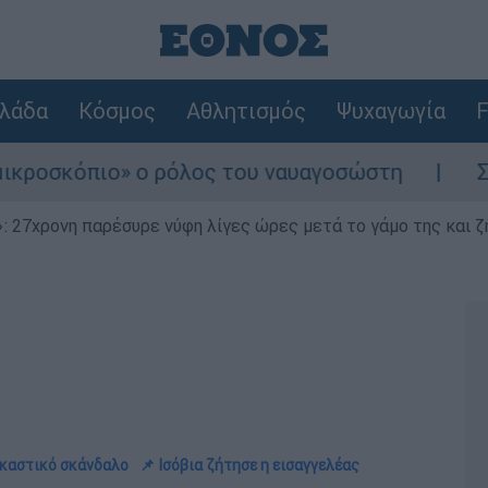
λάδα
Κόσμος
Αθλητισμός
Ψυχαγωγία
F
ιο» ο ρόλος του ναυαγοσώστη
Συναγερμός 
 27χρονη παρέσυρε νύφη λίγες ώρες μετά το γάμο της και ζη
δικαστικό σκάνδαλο
📌 Ισόβια ζήτησε η εισαγγελέας