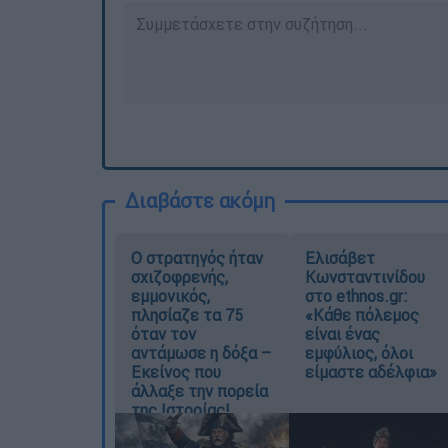
Διαβάστε ακόμη
O στρατηγός ήταν
Ελισάβετ
σχιζοφρενής,
Κωνσταντινίδου
εμμονικός,
στο ethnos.gr:
πλησίαζε τα 75
«Κάθε πόλεμος
όταν τον
είναι ένας
αντάμωσε η δόξα –
εμφύλιος, όλοι
Εκείνος που
είμαστε αδέλφια»
άλλαξε την πορεία
της Ιστορίας!