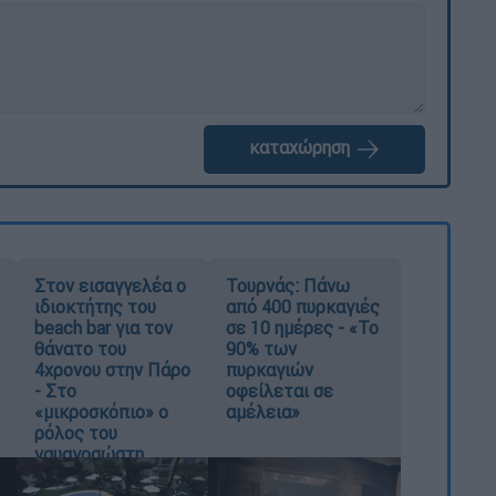
καταχώρηση
Στον εισαγγελέα ο
Τουρνάς: Πάνω
ιδιοκτήτης του
από 400 πυρκαγιές
beach bar για τον
σε 10 ημέρες - «Το
θάνατο του
90% των
4χρονου στην Πάρο
πυρκαγιών
- Στο
οφείλεται σε
«μικροσκόπιο» ο
αμέλεια»
ρόλος του
ναυαγοσώστη