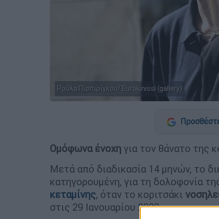
Ρούλα Πισπιρίγκου/ Eurokinissi (gallery)
Προσθέστε
Ομόφωνα ένοχη
για τον θάνατο της κ
Μετά από διαδικασία 14 μηνών, το δι
κατηγορουμένη, για τη δολοφονία τη
κεταμίνης
, όταν το κοριτσάκι
νοσηλε
στις 29 Ιανουαρίου 2022.