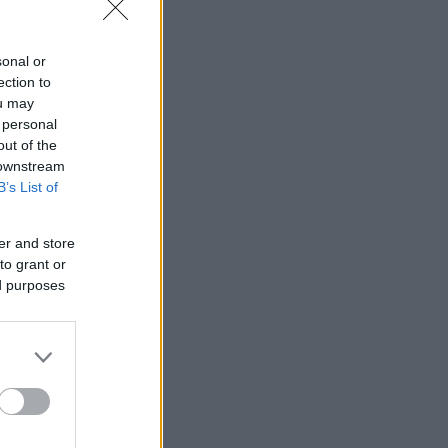
sonal or
ection to
ou may
 personal
out of the
 downstream
B’s List of
er and store
to grant or
ed purposes