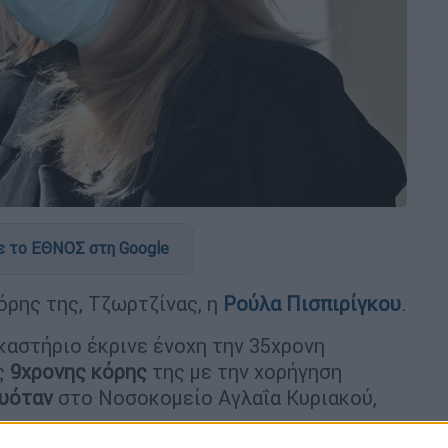
 το ΕΘΝΟΣ στη Google
όρης της, Τζωρτζίνας, η
Ρούλα Πισπιρίγκου
.
καστήριο έκρινε ένοχη την 35χρονη
ς
9χρονης κόρης
της με την χορήγηση
υόταν
στο Νοσοκομείο Αγλαΐα Κυριακού,