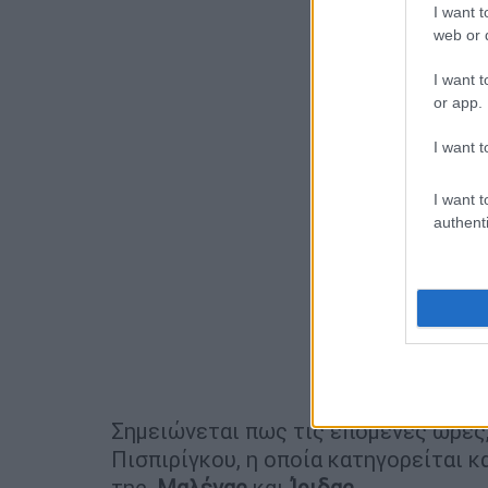
I want t
web or d
I want t
or app.
I want t
I want t
authenti
Σημειώνεται πως τις επόμενες ώρες,
Πισπιρίγκου, η οποία κατηγορείται κ
της,
Μαλένας
και
Ίριδας
.