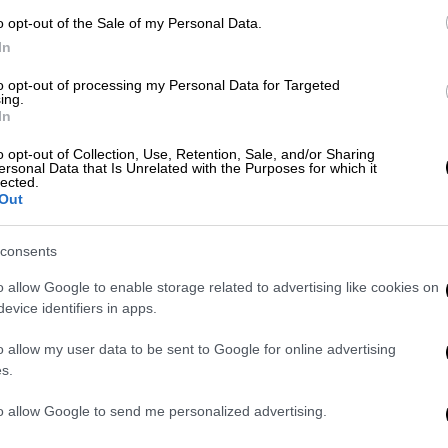
το παιδί,
είχε προκληθεί
με επέμβαση της
o opt-out of the Sale of my Personal Data.
In
ελαφρυντικά - Είναι δικαστικό
to opt-out of processing my Personal Data for Targeted
ing.
In
την πρώτη του δήλωση ανέφερε πως η
o opt-out of Collection, Use, Retention, Sale, and/or Sharing
ersonal Data that Is Unrelated with the Purposes for which it
ντικά
.
lected.
Out
 είναι αθώα και με τη σύμφωνη γνώμη της
λαφρυντικά
», ανέφερε χαρακτηριστικά ο
consents
o allow Google to enable storage related to advertising like cookies on
ωμένος
να
σεβαστώ την απόφαση του
evice identifiers in apps.
ικό σκάνδαλο
, την ενοχή της Ρούλας
o allow my user data to be sent to Google for online advertising
s.
to allow Google to send me personalized advertising.