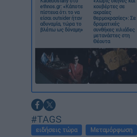
Kadebostany στο
«Χωρίς σκηνές και
ethnos.gr: «Κάποτε
κουβέρτες σε
πίστευα ότι το να
ακραίες
είσαι outsider ήταν
θερμοκρασίες»: Σε
αδυναμία, τώρα το
δραματικές
βλέπω ως δύναμη»
συνθήκες χιλιάδες
μετανάστες στη
Θέουτα
#TAGS
ειδήσεις τώρα
Μεταμόρφωση