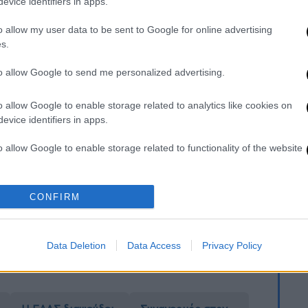
evice identifiers in apps.
stiki)
March 30, 2024
o allow my user data to be sent to Google for online advertising
s.
to allow Google to send me personalized advertising.
. Το ΕΘΝΟΣ θα παρεμβαίνει και τα προσβλητικά σχόλια θα
o allow Google to enable storage related to analytics like cookies on
evice identifiers in apps.
o allow Google to enable storage related to functionality of the website
o allow Google to enable storage related to personalization.
CONFIRM
καταχώρηση
o allow Google to enable storage related to security, including
cation functionality and fraud prevention, and other user protection.
Data Deletion
Data Access
Privacy Policy