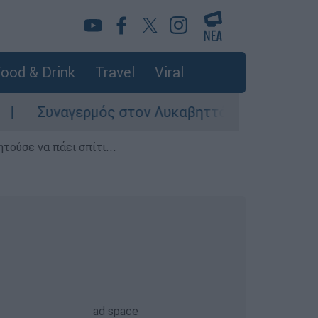
ood & Drink
Travel
Viral
Συναγερμός στον Λυκαβηττό: Σορός σε προχωρη
τούσε να πάει σπίτι...