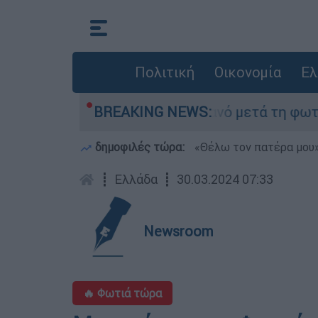
Πολιτική
Οικονομία
Ελ
ε τίποτα» στο Πόρτο Γερμανό μετά τη φωτιά - Α
BREAKING NEWS:
δημοφιλές τώρα:
«Θέλω τον πατέρα μου»:
┋
Ελλάδα
┋
30.03.2024 07:33
Newsroom
🔥 Φωτιά τώρα