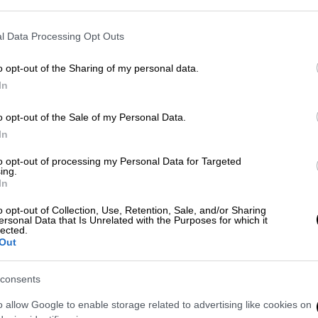
l Data Processing Opt Outs
o opt-out of the Sharing of my personal data.
In
o opt-out of the Sale of my Personal Data.
In
 το ΕΘΝΟΣ στη Google
to opt-out of processing my Personal Data for Targeted
ing.
α ξημερώματα σε
χώρο εστίασης
, επί της
In
ικής.
o opt-out of Collection, Use, Retention, Sale, and/or Sharing
ersonal Data that Is Unrelated with the Purposes for which it
lected.
τες με 6 οχήματα και η πυρκαγιά τέθηκε
Out
consents
σε χώρο εστίασης στη Μεταμόρφωση
o allow Google to enable storage related to advertising like cookies on