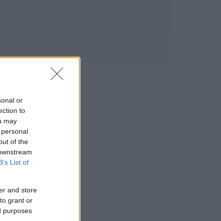
sonal or
ection to
ou may
 personal
out of the
 downstream
B’s List of
er and store
to grant or
ed purposes