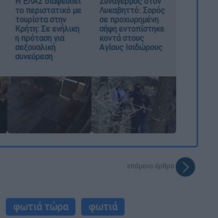
Η ΕΛΑΣ διαψεύδει
Συναγερμός στον
το περιστατικό με
Λυκαβηττό: Σορός
τουρίστα στην
σε προχωρημένη
Κρήτη: Σε ενήλικη
σήψη εντοπίστηκε
η πρόταση για
κοντά στους
σεξουαλική
Αγίους Ισιδώρους
συνεύρεση
επόμενο άρθρο
φωτιά τώρα
φωτιά