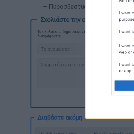
web or d
— Πυροσβεστικό Σώμα (@pyrosve
I want t
purpose
I want 
Τα σχολιά σας δημοσιεύονται άμεσα με δική σας ευθύνη
διαγράφονται
I want t
web or d
I want t
or app.
I want t
I want t
authenti
Διαβάστε ακόμη