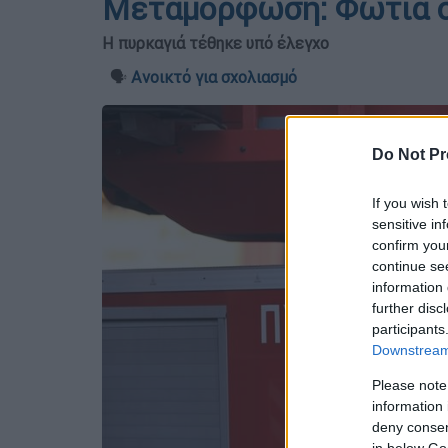
Μεταμόρφωση: Φωτιά σε
Η πυρκαγιά τέθηκε υπό έλεγχο
🗣️
Ανοικτό για σχολιασμό
Do Not Pr
If you wish 
sensitive in
confirm you
continue se
information 
further disc
participants
Downstream 
Please note
information 
deny consent
in below Go