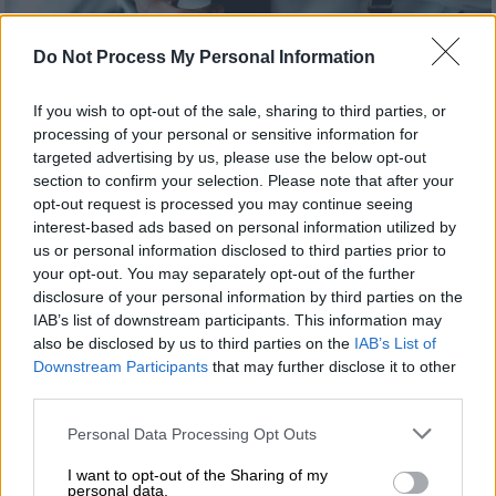
άνδρας- ρολόι/unsplash
Do Not Process My Personal Information
If you wish to opt-out of the sale, sharing to third parties, or
Προσθέστε το ΕΘΝΟΣ στη Google
processing of your personal or sensitive information for
targeted advertising by us, please use the below opt-out
Οφθαλμίατρος
κατηγορείται ότι δεν
section to confirm your selection. Please note that after your
opt-out request is processed you may continue seeing
απέκρυπτε χρηματικά ποσά
αγοράζοντας
interest-based ads based on personal information utilized by
ακριβά ρολογιών χειρός.
us or personal information disclosed to third parties prior to
your opt-out. You may separately opt-out of the further
Από την Υποδιεύθυνση Οικονομικής
disclosure of your personal information by third parties on the
Αστυνομίας Βορείου Ελλάδος διερευνήθηκε
IAB’s list of downstream participants. This information may
υπόθεση
μη έκδοσης αποδείξεων και
also be disclosed by us to third parties on the
IAB’s List of
απόκρυψης φορολογητέας ύλης
μέσω
Downstream Participants
that may further disclose it to other
third parties.
αγοράς ακριβών ρολογιών
χειρός από
οφθαλμίατρο στα Γιαννιτσά.
Please note that this website/app uses one or more Google
Personal Data Processing Opt Outs
services and may gather and store information including but
Είχε αγοράσει 23 ρολόγια
not limited to your visit or usage behaviour. You may click to
I want to opt-out of the Sharing of my
personal data.