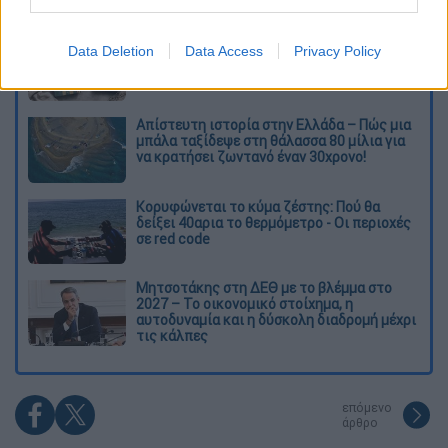
Διαβάστε ακόμη
Ξεφυλλίζοντας... τέσσερις ιστορίες για τη
Data Deletion
Data Access
Privacy Policy
γνώση, τη φύση και την τεχνολογία
Απίστευτη ιστορία στην Ελλάδα – Πώς μια
μπάλα ταξίδεψε στη θάλασσα 80 μίλια για
να κρατήσει ζωντανό έναν 30χρονο!
Κορυφώνεται το κύμα ζέστης: Πού θα
δείξει 40αρια το θερμόμετρο - Οι περιοχές
σε red code
Μητσοτάκης στη ΔΕΘ με το βλέμμα στο
2027 – Το οικονομικό στοίχημα, η
αυτοδυναμία και η δύσκολη διαδρομή μέχρι
τις κάλπες
επόμενο
άρθρο