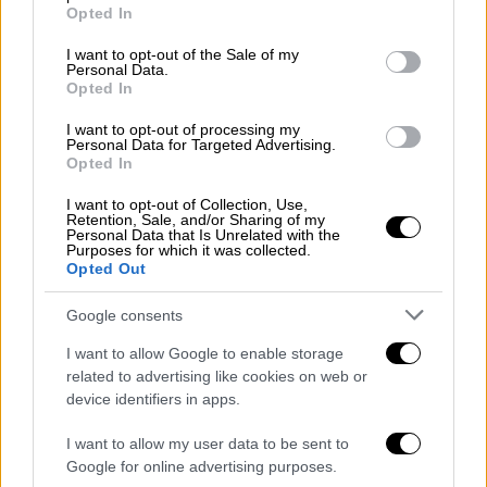
grant or deny consent to Google and its third-party tags to
Opted In
use your data for below specified purposes in below Google
ΔΙΑΒΑΣΤΕ ΕΠΙΣΗΣ
consent section.
I want to opt-out of the Sale of my
Personal Data.
Opted In
Ελλάδα
|
01.04.2024 17:39
Ισόβια στον Μίχο και άμεσα ελεύθερη
I want to opt-out of processing my
Personal Data for Targeted Advertising.
η μητέρα της 12χρονης που έπεσε
Opted In
θύμα βιασμού και μαστροπείας - Οι
ποινές
I want to opt-out of Collection, Use,
Retention, Sale, and/or Sharing of my
Personal Data that Is Unrelated with the
Purposes for which it was collected.
Opted Out
Ειδικότερα, όπως προέκυψε από την έρευνα,
Google consents
ο ανωτέρω κατά τα έτη 2019 έως 2024 είχε
I want to allow Google to enable storage
προβεί στην απόκτηση
23
ρολογιών
χειρός,
related to advertising like cookies on web or
συνολικής αξίας
161.300 ευρώ,
τα οποία δεν
device identifiers in apps.
δικαιολογούνταν από τα δηλωθέντα
I want to allow my user data to be sent to
εισοδήματά του.
Google for online advertising purposes.