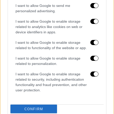
Για τις παραβάσεις που προέκυψαν θα
I want to allow Google to send me
ενημερωθεί η αρμόδια Δ.Ο.Υ. για την επιβολή
personalized advertising.
των ανάλογων διοικητικών κυρώσεων.
I want to allow Google to enable storage
related to analytics like cookies on web or
device identifiers in apps.
Τα σχολιά σας δημοσιεύονται άμεσα με δική σας ευθύνη. Το
ΕΘΝΟΣ θα παρεμβαίνει και τα προσβλητικά σχόλια θα
I want to allow Google to enable storage
διαγράφονται
related to functionality of the website or app.
I want to allow Google to enable storage
related to personalization.
I want to allow Google to enable storage
related to security, including authentication
functionality and fraud prevention, and other
user protection.
καταχώρηση
CONFIRM