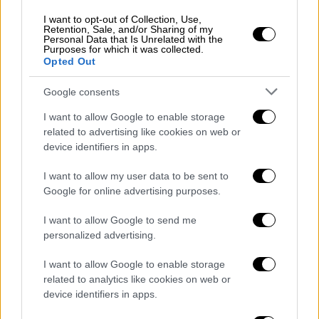
η οποία είχε αρχίσει εδώ και έναν χρόνο
I want to opt-out of Collection, Use,
αλλά είχε χαθεί στα συρτάρια της
Retention, Sale, and/or Sharing of my
ΕΛΑΣ,
γνωστοποιεί η εφημερίδα «Το
Personal Data that Is Unrelated with the
Purposes for which it was collected.
Βήμα»
με νέο της δημοσίευμα.
Opted Out
Όπως προκύπτει από
έγγραφα που έχει στη
Google consents
διάθεσή του «Το Βήμα της Κυριακής»
η
I want to allow Google to enable storage
έρευνα άρχισε τον
Μάρτιο του 2023
με άλλη
related to advertising like cookies on web or
αφορμή, αλλά ο σχετικός φακελός ήταν
device identifiers in apps.
καταχωρισμένος στα δικαστικά αρχεία
I want to allow my user data to be sent to
σαν
υπόθεση του ΟΤΕ
, και όχι του
ΟΣΕ
.
Google for online advertising purposes.
Η έρευνα άρχισε με
αφορμή καταγγελίες της
I want to allow Google to send me
Πανελλήνιας Ένωσης Προσωπικού Έλξης
personalized advertising.
του ΟΣΕ
και, όπως αποκαλύπτεται,
I want to allow Google to enable storage
ανατέθηκε σε Εισαγγελέα Πρωτοδικών ο
related to analytics like cookies on web or
οποίος ζήτησε τη
διερεύνηση από το Τμήμα
device identifiers in apps.
Ασφάλειας της Ομόνοιας
.