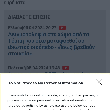
ευρήματα
.
ΔΙΑΒΑΣΤΕ ΕΠΙΣΗΣ
Ελλάδα
|
05.04.2024 20:27
Δειγματοληψία στο χώμα από τα
Τέμπη που είχε μεταφερθεί σε
ιδιωτικό οικόπεδο - «Ίσως βρεθούν
στοιχεία»
Πολιτική
|
05.04.2024 19:43
Δημοσκόπηση OPEN: Αναποφάσιστος
1 στους 5 ψηφοφόρους - Πόσο
Do Not Process My Personal Information
στοίχισαν τα Τέμπη στη ΝΔ
If you wish to opt-out of the sale, sharing to third parties, or
processing of your personal or sensitive information for
targeted advertising by us, please use the below opt-out