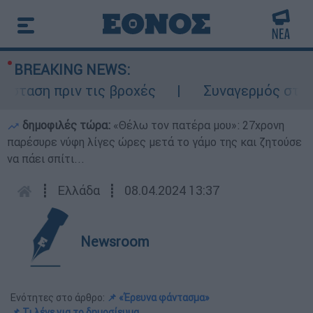
BREAKING NEWS:
αση πριν τις βροχές
Συναγερμός στον Λυκ
δημοφιλές τώρα:
«Θέλω τον πατέρα μου»: 27χρονη
παρέσυρε νύφη λίγες ώρες μετά το γάμο της και ζητούσε
να πάει σπίτι...
┋
Ελλάδα
┋
08.04.2024 13:37
Newsroom
Ενότητες στο άρθρο:
📌 «Έρευνα φάντασμα»
📌 Τι λένε για το δημοσίευμα