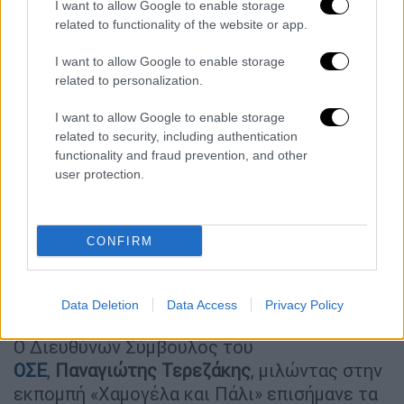
I want to allow Google to enable storage
Τι λένε για το δημοσίευμα
related to functionality of the website or app.
Δικαστικές πηγές κάνουν λόγο σχετικά με
I want to allow Google to enable storage
το δημοσίευμα: «Ο εν λόγω φάκελος
related to personalization.
κινήθηκε για μήνες μεταξύ
αστυνομικών
I want to allow Google to enable storage
υπηρεσιών
χωρίς να γίνει καμία σημαντική
related to security, including authentication
ενέργεια και η έρευνα, παρότι είχαν
functionality and fraud prevention, and other
παρέλθει 13 μήνες, φαινόταν να μην είχε
user protection.
ολοκληρωθεί».
Αρμόδιοι
αξιωματικοί της
CONFIRM
ΕΛΑΣ
υπογραμμίζουν με τη σειρά τους, πως
ουδέποτε
ανατέθηκε η συγκεκριμένη έρευνα
στο Τμήμα Ασφαλέιας της Ομόνοιας
.
Data Deletion
Data Access
Privacy Policy
Ο Διευθύνων Σύμβουλος του
ΟΣΕ
,
Παναγιώτης Τερεζάκης
, μιλώντας στην
εκπομπή «Χαμογέλα και Πάλι» επισήμανε τα