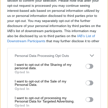
Αναφορικά με το δικαστικό κομμάτι της
section to confirm your selection. Please note that after your
opt-out request is processed you may continue seeing
υπόθεσης, μέχρι το
Πάσχα
αναμένεται να
interest-based ads based on personal information utilized by
απολογηθούν τόσο τα στελέχη της ΕΡΓΟΣΕ
us or personal information disclosed to third parties prior to
που κατηγορούνται όσο και δύο άλλα
your opt-out. You may separately opt-out of the further
στελέχη της
Hellenic Train
. Ο
εφέτης
disclosure of your personal information by third parties on the
IAB’s list of downstream participants. This information may
ανακριτής
περιμένει τις
also be disclosed by us to third parties on the
IAB’s List of
πραγματογνωμοσύνες για να τις εντάξει στη
Downstream Participants
that may further disclose it to other
δικογραφία την οποία αναμένεται να
third parties.
παραδώσει μέσα στο
καλοκαίρι
ώστε να
Please note that this website/app uses one or more Google
Personal Data Processing Opt Outs
οριστεί η δίκη που θα γίνει σε έναν χώρο
services and may gather and store information including but
των πρώην ΤΕΙ Θεσσαλίας, περίπου στις
not limited to your visit or usage behaviour. You may click to
I want to opt-out of the Sharing of my
personal data.
αρχές του επόμενου δικαστικού έτους.
grant or deny consent to Google and its third-party tags to
Opted In
use your data for below specified purposes in below Google
«Έρευνα φάντασμα»
consent section.
I want to opt-out of the Sale of my
Personal Data.
Opted In
Την ύπαρξη «
έρευνας-φαντάσματος
» για την
υφαρπαγή των
ηχητικών αρχείων του
I want to opt-out of processing my
Personal Data for Targeted Advertising.
ΟΣΕ
τη
νύχτα του δυστυχήματος στα Τέμπη
,
Opted In