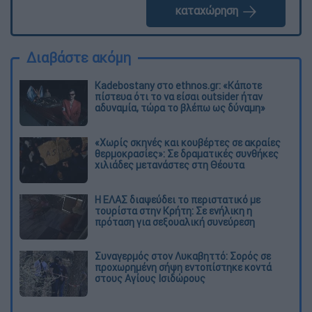
καταχώρηση
Διαβάστε ακόμη
Kadebostany στο ethnos.gr: «Κάποτε
πίστευα ότι το να είσαι outsider ήταν
αδυναμία, τώρα το βλέπω ως δύναμη»
«Χωρίς σκηνές και κουβέρτες σε ακραίες
θερμοκρασίες»: Σε δραματικές συνθήκες
χιλιάδες μετανάστες στη Θέουτα
Η ΕΛΑΣ διαψεύδει το περιστατικό με
τουρίστα στην Κρήτη: Σε ενήλικη η
πρόταση για σεξουαλική συνεύρεση
Συναγερμός στον Λυκαβηττό: Σορός σε
προχωρημένη σήψη εντοπίστηκε κοντά
στους Αγίους Ισιδώρους