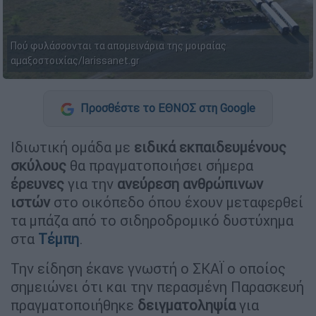
Πού φυλάσσονται τα απομεινάρια της μοιραίας
αμαξοστοιχίας/larissanet.gr
Προσθέστε το ΕΘΝΟΣ στη Google
Ιδιωτική ομάδα με
ειδικά εκπαιδευμένους
σκύλους
θα πραγματοποιήσει σήμερα
έρευνες
για την
ανεύρεση ανθρώπινων
ιστών
στο οικόπεδο όπου έχουν μεταφερθεί
τα μπάζα από το σιδηροδρομικό δυστύχημα
στα
Τέμπη
.
Την είδηση έκανε γνωστή ο ΣΚΑΪ ο οποίος
σημειώνει ότι και την περασμένη Παρασκευή
πραγματοποιήθηκε
δειγματοληψία
για