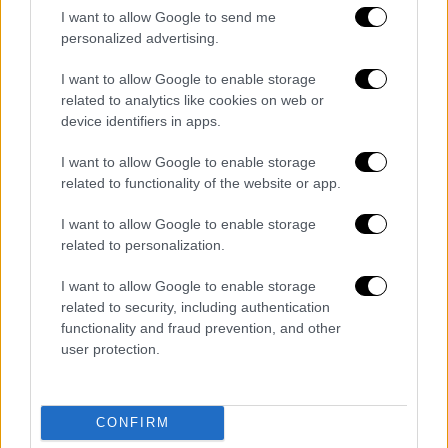
I want to allow Google to send me
personalized advertising.
I want to allow Google to enable storage
related to analytics like cookies on web or
device identifiers in apps.
I want to allow Google to enable storage
related to functionality of the website or app.
I want to allow Google to enable storage
related to personalization.
Είχαν να μιλήσουν πέντε ολόκληρα χρόνια.
I want to allow Google to enable storage
Ωστόσο, ήταν ο άνθρωπος τον οποίο
related to security, including authentication
επέλεξε να μιλήσει η Κυριακή όταν ένιωσε
functionality and fraud prevention, and other
πως απειλείται από τον πρώην σύντροφο
user protection.
της. Στην κατάθεσή του ο 37χρονος φίλος
της Κυριακής και αυτόπτης μάρτυρας στη
CONFIRM
δολοφονία της είπε: