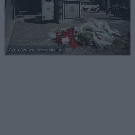
Άγιοι Ανάργυροι/Eurokinissi