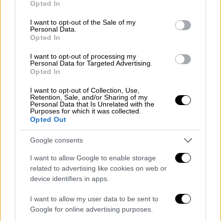
έτσι πιστεύει και νομίζει».
Opted In
use your data for below specified purposes in below Google
consent section.
Ο άνθρωπος που μίλησε στο Mega είναι ο
I want to opt-out of the Sale of my
Personal Data.
πιο κοντινός φίλος του 37χρονου. Όπως
Opted In
αποκαλύπτει, ο 37χρονος
έχει κλειστεί στον
I want to opt-out of processing my
εαυτό
του, έχει αποκοπεί από όλους και από
Personal Data for Targeted Advertising.
Opted In
όλα και προσπαθεί να διαχειριστεί όλα όσα
είδε και βίωσε τη νύχτα της περασμένης
I want to opt-out of Collection, Use,
Retention, Sale, and/or Sharing of my
Δευτέρας.
Personal Data that Is Unrelated with the
Purposes for which it was collected.
Opted Out
«Είναι πολύ στεναχωρημένος και φουλ χάλια
ψυχολογικά και δεν πρόκειται να συνέλθει
Google consents
εύκολα μιας και
ένα κομμάτι της ζωής του
I want to allow Google to enable storage
έφυγε
κυριολεκτικά από τη ζωή του.
Να
related to advertising like cookies on web or
αναρρώσει
γρήγορα ψυχολογικά
δεν το
device identifiers in apps.
πιστεύω
. Προφανώς και αυτός όπως όλοι
μας θέλει δικαιοσύνη για τον θάνατο της
I want to allow my user data to be sent to
Google for online advertising purposes.
Κυριακής», είπε ο φίλος του.