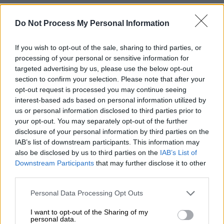
Do Not Process My Personal Information
If you wish to opt-out of the sale, sharing to third parties, or
processing of your personal or sensitive information for
targeted advertising by us, please use the below opt-out
section to confirm your selection. Please note that after your
opt-out request is processed you may continue seeing
Τι λέει φίλος τού αυτόπτη μάρτυρα
interest-based ads based on personal information utilized by
us or personal information disclosed to third parties prior to
your opt-out. You may separately opt-out of the further
Φίλος του 37χρονου
-που στάθηκε στο
disclosure of your personal information by third parties on the
πλευρό της 28χρονης, τη στήριξε και την
IAB’s list of downstream participants. This information may
έπεισε να πάει στις Αρχές, πριν τη δει να
also be disclosed by us to third parties on the
IAB’s List of
δολοφονείται μπροστά του- μίλησε για την
Downstream Participants
that may further disclose it to other
κατάσταση του αυτόπτη μάρτυρα: «Νομίζω
η
third parties.
ζωή του κάπου εκεί τελείωσε
όταν την είδε,
Please note that this website/app uses one or more Google
Personal Data Processing Opt Outs
γιατί στα χέρια του πέθανε η Κυριακή. Οπότε
services and may gather and store information including but
not limited to your visit or usage behaviour. You may click to
I want to opt-out of the Sharing of my
θεωρώ ότι η ζωή του γι’αυτόν. Τουλάχιστον
personal data.
grant or deny consent to Google and its third-party tags to