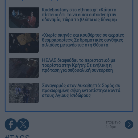
Kadebostany στο ethnos.gr: «Κάποτε
πίστευα ότι το να είσαι outsider ήταν
αδυναμία, τώρα το βλέπω ως δύναμη»
«Χωρίς σκηνές και κουβέρτες σε ακραίες
θερμοκρασίες»: Σε δραματικές συνθήκες
χιλιάδες μετανάστες στη Θέουτα
Η ΕΛΑΣ διαψεύδει το περιστατικό με
τουρίστα στην Κρήτη: Σε ενήλικη η
πρόταση για σεξουαλική συνεύρεση
Συναγερμός στον Λυκαβηττό: Σορός σε
προχωρημένη σήψη εντοπίστηκε κοντά
στους Αγίους Ισιδώρους
επόμενο
άρθρο