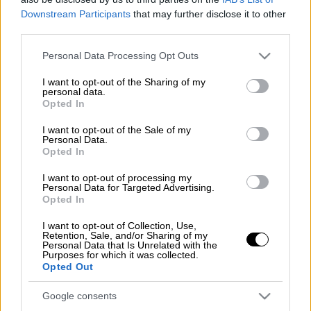
Προσθέστε το ΕΘΝΟΣ στη Google
Downstream Participants
that may further disclose it to other
third parties.
Κυκλοφοριακές ρυθμίσεις
ανακοινώθηκαν
Please note that this website/app uses one or more Google
Personal Data Processing Opt Outs
πέριξ της πλατείας
Κυψέλης
, καθώς βρέθηκε
services and may gather and store information including but
not limited to your visit or usage behaviour. You may click to
I want to opt-out of the Sharing of my
βλήμα.
personal data.
grant or deny consent to Google and its third-party tags to
Opted In
use your data for below specified purposes in below Google
Στην περιοχή μεταβαίνει το
ΤΕΕΜ
.
consent section.
I want to opt-out of the Sale of my
Personal Data.
Opted In
Τα σχολιά σας δημοσιεύονται άμεσα με δική σας ευθύνη. Το
I want to opt-out of processing my
ΕΘΝΟΣ θα παρεμβαίνει και τα προσβλητικά σχόλια θα
Personal Data for Targeted Advertising.
διαγράφονται
Opted In
I want to opt-out of Collection, Use,
Retention, Sale, and/or Sharing of my
Personal Data that Is Unrelated with the
Purposes for which it was collected.
Opted Out
Google consents