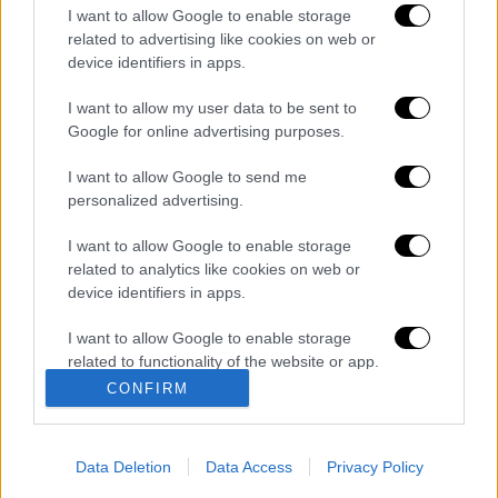
I want to allow Google to enable storage
related to advertising like cookies on web or
καταχώρηση
device identifiers in apps.
I want to allow my user data to be sent to
Διαβάστε ακόμη
Google for online advertising purposes.
«Δεν υπήρξε τεχνικό πρόβλημα»: Τι
I want to allow Google to send me
κατέθεσαν οι δύο τραυματίες από τη
σύγκρουση των ελικοπτέρων στη Ψάθα
personalized advertising.
I want to allow Google to enable storage
Μακελειό στη Βόρεια Καρολίνα ύστερα από
related to analytics like cookies on web or
πυροβολισμούς: Νεκροί και τραυματίες
device identifiers in apps.
I want to allow Google to enable storage
«Θα σκοτώσουμε τον γιο σου»: Ήρθαν οι
related to functionality of the website or app.
τηλεφωνικές απάτες με AI deepfake - Πώς
να προστατευτείτε
CONFIRM
I want to allow Google to enable storage
related to personalization.
«Μου έδωσαν έναν μήνα ζωής»: Η
συγκλονιστική ιστορία μητέρας μετά από
Data Deletion
Data Access
Privacy Policy
τσιμπήματα δηλητηριώδους αράχνης
I want to allow Google to enable storage