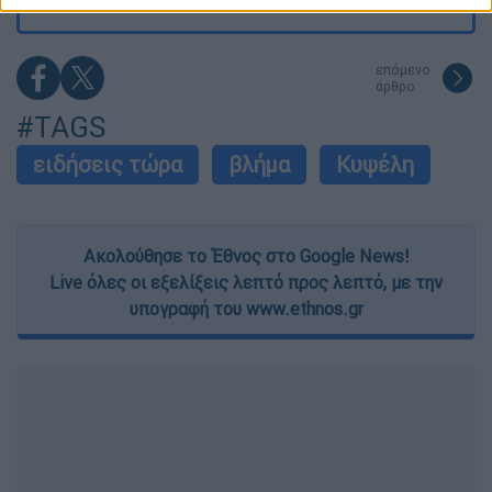
related to security, including authentication
functionality and fraud prevention, and other
user protection.
επόμενο
άρθρο
#TAGS
ειδήσεις τώρα
βλήμα
Κυψέλη
Ακολούθησε το Έθνος στο Google News!
Live όλες οι εξελίξεις λεπτό προς λεπτό, με την
υπογραφή του www.ethnos.gr