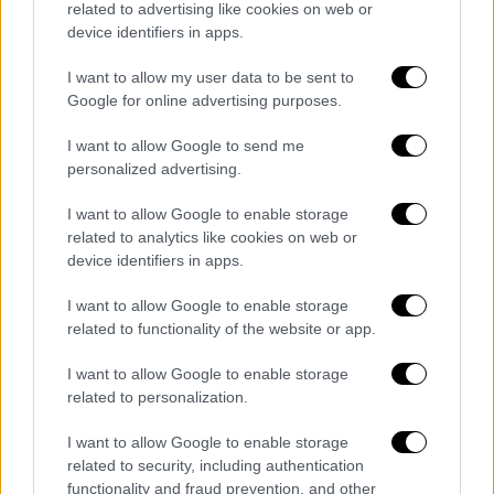
Ωστόσο, τόνισε πως «
δεν μας περνάει
related to advertising like cookies on web or
device identifiers in apps.
απαρατήρητος
αυτός ο σεισμός, τον
παρακολουθούμε γιατί η περιοχή έχει δώσει
I want to allow my user data to be sent to
μεγαλύτερους σεισμούς και είναι μία
Google for online advertising purposes.
ευαίσθητη περιοχή».
I want to allow Google to send me
Τέλος, υπογράμμισε ότι «
κάνουμε τα πάντα
personalized advertising.
για την πρόληψη
» και ανέφερε ότι θα γίνει
I want to allow Google to enable storage
μεγάλη άσκηση στην Κρήτη 22,23,24 του
related to analytics like cookies on web or
μήνα, «με στόχο να προετοιμαζόμαστε για να
device identifiers in apps.
είμαστε ασφαλής, αφού ο σεισμός δεν
I want to allow Google to enable storage
προβλέπεται».
related to functionality of the website or app.
I want to allow Google to enable storage
related to personalization.
Τα σχολιά σας δημοσιεύονται άμεσα με δική σας ευθύνη. Το
ΕΘΝΟΣ θα παρεμβαίνει και τα προσβλητικά σχόλια θα
διαγράφονται
I want to allow Google to enable storage
related to security, including authentication
functionality and fraud prevention, and other