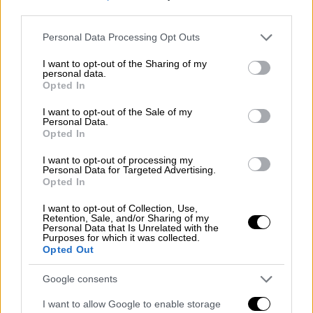
μεγαλύτερος
αλλά αυτό συνέβη γιατί οι
third parties.
περισσότεροι κάτοικοι κοιμούνταν εκείνη
Please note that this website/app uses one or more Google
την ώρα και τον αντιλαμβάνονται πιο
Personal Data Processing Opt Outs
services and may gather and store information including but
δυνατά», δήλωσε αρχικά ο καθηγητής,
not limited to your visit or usage behaviour. You may click to
I want to opt-out of the Sharing of my
μιλώντας στην ΕΡΤ.
personal data.
grant or deny consent to Google and its third-party tags to
Opted In
use your data for below specified purposes in below Google
consent section.
I want to opt-out of the Sale of my
ΔΙΑΒΑΣΤΕ ΕΠΙΣΗΣ
Personal Data.
Opted In
Ελλάδα
|
13.04.2024 07:24
I want to opt-out of processing my
Σεισμός 4,5 Ρίχτερ στη Βόρεια
Personal Data for Targeted Advertising.
Εύβοια, τα ξημερώματα -
Opted In
Τουλάχιστον επτά μετασεισμοί
I want to opt-out of Collection, Use,
Retention, Sale, and/or Sharing of my
Personal Data that Is Unrelated with the
Purposes for which it was collected.
Opted Out
Σύμφωνα με τον ίδιο, ο σεισμός «ήταν
σαν
Google consents
"
πεντάρης
,
εξάρης
"».
I want to allow Google to enable storage