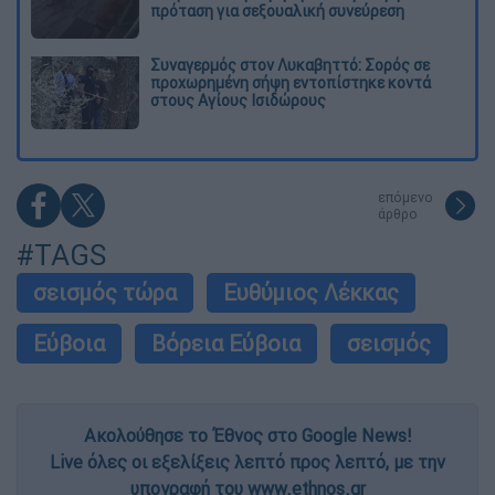
πρόταση για σεξουαλική συνεύρεση
Συναγερμός στον Λυκαβηττό: Σορός σε
προχωρημένη σήψη εντοπίστηκε κοντά
στους Αγίους Ισιδώρους
επόμενο
άρθρο
#TAGS
σεισμός τώρα
Ευθύμιος Λέκκας
Εύβοια
Βόρεια Εύβοια
σεισμός
Ακολούθησε το Έθνος στο Google News!
Live όλες οι εξελίξεις λεπτό προς λεπτό, με την
υπογραφή του www.ethnos.gr