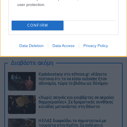
user protection.
CONFIRM
καταχώρηση
Data Deletion
Data Access
Privacy Policy
Διαβάστε ακόμη
Kadebostany στο ethnos.gr: «Κάποτε
πίστευα ότι το να είσαι outsider ήταν
αδυναμία, τώρα το βλέπω ως δύναμη»
«Χωρίς σκηνές και κουβέρτες σε ακραίες
θερμοκρασίες»: Σε δραματικές συνθήκες
χιλιάδες μετανάστες στη Θέουτα
Η ΕΛΑΣ διαψεύδει το περιστατικό με
τουρίστα στην Κρήτη: Σε ενήλικη η