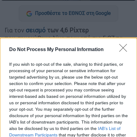
Προσθέστε το ΕΘΝΟΣ στη Google
Για τον
σεισμό
των 4,6 Ρίχτερ
που σημειώθηκε λίγο πριν από τις 5:27 τα
ξημερώματα στη βορειοανατολική Εύβοια
Do Not Process My Personal Information
μίλησε ο καθηγητής Γεωλογίας και
Διαχείρισης Φυσικών Καταστροφών,
If you wish to opt-out of the sale, sharing to third parties, or
Ευθύμιος Λέκκας
, λέγοντας πως υπήρχαν
processing of your personal or sensitive information for
δονήσεις αρκετή ώρα πριν.
targeted advertising by us, please use the below opt-out
section to confirm your selection. Please note that after your
«Ο σεισμός ήταν έντονος, αλλά δεν
opt-out request is processed you may continue seeing
interest-based ads based on personal information utilized by
προκάλεσε ζημιές, μόνο κάποιες πολύ
us or personal information disclosed to third parties prior to
μικρές ρωγμές, έγινε επικοινωνία με τους
your opt-out. You may separately opt-out of the further
Δημάρχους Λίμνης και Αιδηψού, δεν υπάρχει
disclosure of your personal information by third parties on the
κάποιο ιδιαίτερο πρόβλημα.
Ο σεισμός
IAB’s list of downstream participants. This information may
also be disclosed by us to third parties on the
IAB’s List of
δημιούργησε την αίσθηση ότι ήταν
Downstream Participants
that may further disclose it to other