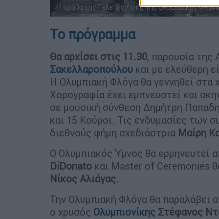
Η πρόβα της Τελετής Αφής της Ολυμπιακής Φλόγας/ 
Το πρόγραμμα
Θα αρχίσει στις 11.30
, παρουσία της
Σακελλαροπούλου
και με ελεύθερη ε
Η Ολυμπιακή Φλόγα θα γεννηθεί στα 
Χορογραφία έχει εμπνευστεί και σκ
σε μουσική σύνθεση Δημήτρη Παπαδημ
και 15 Κούροι. Τις ενδυμασίες των 
διεθνούς φήμη σχεδιάστρια
Μαίρη Κ
Ο Ολυμπιακός Ύμνος θα ερμηνευτεί α
DiDonato
και Master of Ceremonies 
Νίκος Αλιάγας.
Την Ολυμπιακή Φλόγα θα παραλάβει α
ο χρυσός
Ολυμπιονίκης
Στέφανος
Ντ