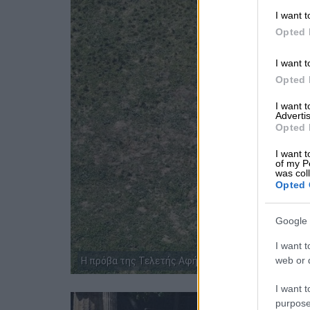
I want t
Opted 
I want t
Opted 
I want 
Advertis
Opted 
I want t
of my P
was col
Opted 
Google 
I want t
web or d
Η πρόβα της Τελετής Αφής της Ολυμπιακής Φλόγας/ 
I want t
purpose