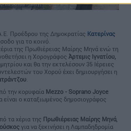
Eurokinissi (gallery)
 Α.Ε. Προέδρου της Δημοκρατίας
Κατερίνας
ίσοδο για το κοινό.
χέρια της Πρωθιέρειας Μαίρης Μηνά ενώ τη
ηνοθετήσει η Χορογράφος
Άρτεμις Ιγνατίου,
ητρίου και θα την εκτελέσουν 35 Ιέρειες
συντελεστών του Χορού έχει δημιουργήσει η
ατράντζου
.
πό την κορυφαία
Mezzo - Soprano Joyce
θα είναι ο καταξιωμένος δημοσιογράφος
πό τα χέρια της
Πρωθιέρειας
Μαίρης
Μηνά
,
ούσκος
για να ξεκινήσει η Λαμπαδηδρομία