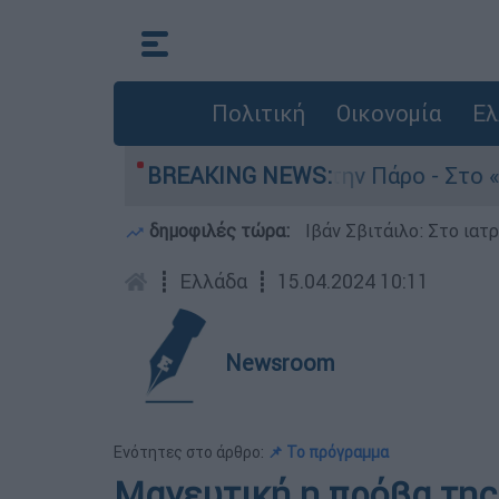
Πολιτική
Οικονομία
Ελ
νατο του 4χρονου στην Πάρο - Στο «μικροσκόπιο
BREAKING NEWS:
δημοφιλές τώρα:
Ιβάν Σβιτάιλο: Στο ιατ
┋
Ελλάδα
┋
15.04.2024 10:11
Newsroom
Ενότητες στο άρθρο:
📌 Το πρόγραμμα
Μαγευτική η πρόβα της