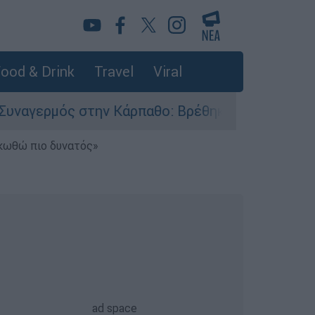
ood & Drink
Travel
Viral
ην Κάρπαθο: Βρέθηκαν παλιά πυρομαχικά στο Αρ
ηκωθώ πιο δυνατός»