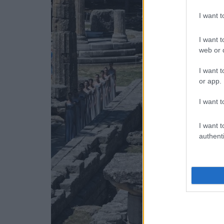
I want 
I want t
web or d
I want t
or app.
I want t
I want t
authenti