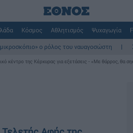
λάδα
Κόσμος
Αθλητισμός
Ψυχαγωγία
F
» ο ρόλος του ναυαγοσώστη
Συναγερμός στ
ρικό κέντρο της Κέρκυρας για εξετάσεις - «Με θάρρος, θα σ
 Τελετής Αφής της