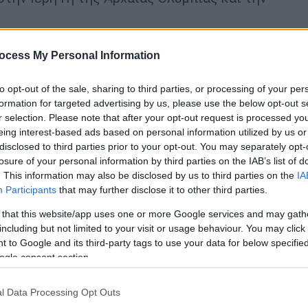
ογραφικό
φακό
να καταγράφει
ocess My Personal Information
to opt-out of the sale, sharing to third parties, or processing of your per
formation for targeted advertising by us, please use the below opt-out s
r selection. Please note that after your opt-out request is processed y
eing interest-based ads based on personal information utilized by us or
disclosed to third parties prior to your opt-out. You may separately opt-
 Ποιοι συμμετέχουν στην απεργία -
losure of your personal information by third parties on the IAB’s list of
. This information may also be disclosed by us to third parties on the
IA
Participants
that may further disclose it to other third parties.
 that this website/app uses one or more Google services and may gath
including but not limited to your visit or usage behaviour. You may click 
 to Google and its third-party tags to use your data for below specifi
ogle consent section.
l Data Processing Opt Outs