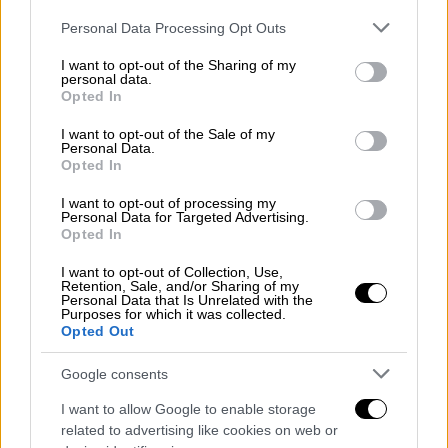
της ετοιμότητας και της
Please note that this website/app uses one or more Google
Personal Data Processing Opt Outs
διαλειτουργικότητας, η ένταξη στο
services and may gather and store information including but
not limited to your visit or usage behaviour. You may click to
I want to opt-out of the Sharing of my
σχεδιασμό των εθελοντικών ομάδων, καθώς
personal data.
grant or deny consent to Google and its third-party tags to
και η ευαισθητοποίηση του πληθυσμού».
Opted In
use your data for below specified purposes in below Google
consent section.
I want to opt-out of the Sale of my
Personal Data.
Opted In
I want to opt-out of processing my
Personal Data for Targeted Advertising.
Opted In
I want to opt-out of Collection, Use,
Retention, Sale, and/or Sharing of my
Personal Data that Is Unrelated with the
Purposes for which it was collected.
Opted Out
Google consents
Εικόνες από την άσκηση «Μίνωας» στην Κρήτη (gallery)
I want to allow Google to enable storage
related to advertising like cookies on web or