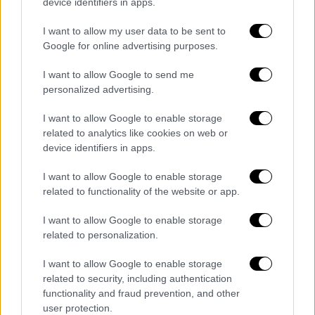
Όλος ο κρατικός μηχανισμός και οι
device identifiers in apps.
πολίτες
I want to allow my user data to be sent to
Google for online advertising purposes.
Στην άσκηση συμμετέχουν Κεντρικοί φορείς
(Υπουργεία, Κεντρικοί Οργανισμοί), η
I want to allow Google to send me
Περιφέρεια Κρήτης, η Αποκεντρωμένη
personalized advertising.
Διοίκηση Κρήτης, οι Πρωτοβάθμιοι Ο.Τ.Α.
I want to allow Google to enable storage
Κρήτης, οι Εθελοντικές Οργανώσεις, οι
related to analytics like cookies on web or
Περιφερειακοί και Τοπικοί Φορείς, το
device identifiers in apps.
Τεχνικό Επιμελητήριο Ελλάδας, η ΑΔΜΗΕ, οι
Φορείς Τηλεπικοινωνιών, οι Δομές Υγείας,
I want to allow Google to enable storage
related to functionality of the website or app.
οι Φορείς διαχείρισης Λιμένων και
Αεροδρομίων, οι Τουριστικές Δομές, η
I want to allow Google to enable storage
Περιφερειακή Διεύθυνση Εκπαίδευσης
related to personalization.
Κρήτης, όλα τα σχολικά συγκροτήματα της
I want to allow Google to enable storage
Κρήτης, οι Εφορείες Αρχαιοτήτων κ.ά.
related to security, including authentication
functionality and fraud prevention, and other
Προηγήθηκε άσκηση επί χάρτου
user protection.