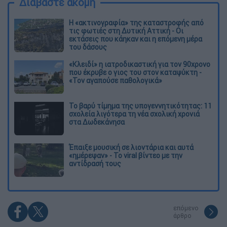
Διαβάστε ακόμη
Η «ακτινογραφία» της καταστροφής από
τις φωτιές στη Δυτική Αττική - Οι
εκτάσεις που κάηκαν και η επόμενη μέρα
του δάσους
«Κλειδί» η ιατροδικαστική για τον 90χρονο
που έκρυβε ο γιος του στον καταψύκτη -
«Τον αγαπούσε παθολογικά»
Το βαρύ τίμημα της υπογεννητικότητας: 11
σχολεία λιγότερα τη νέα σχολική χρονιά
στα Δωδεκάνησα
Έπαιξε μουσική σε λιοντάρια και αυτά
«ημέρεψαν» - Το viral βίντεο με την
αντίδρασή τους
επόμενο
άρθρο