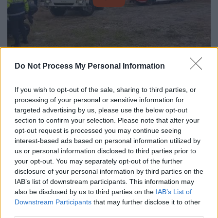
video
Do Not Process My Personal Information
Εκπαίδευση και βελτίωση
If you wish to opt-out of the sale, sharing to third parties, or
συντονισμού
processing of your personal or sensitive information for
targeted advertising by us, please use the below opt-out
Σχετικά με το στόχο της μεγαλύτερης
section to confirm your selection. Please note that after your
αντισεισμικής δράσης που έχει γίνει ποτέ
opt-out request is processed you may continue seeing
στην Ελλάδα τόνισε:
«
Στόχος είναι να
interest-based ads based on personal information utilized by
βελτιωθούν τόσο ο συντονισμός των
us or personal information disclosed to third parties prior to
your opt-out. You may separately opt-out of the further
υπηρεσιών και της διαδικασίας συλλογής και
disclosure of your personal information by third parties on the
αξιολόγησης των πληροφοριών, όσο και τα
IAB’s list of downstream participants. This information may
σχέδια έκτακτης ανάγκης και διαχείρισης
also be disclosed by us to third parties on the
IAB’s List of
κρίσεων. Μεταξύ άλλων, επιδιώκεται η
Downstream Participants
that may further disclose it to other
third parties.
εκπαίδευση όλων των φορέων, η ενίσχυση