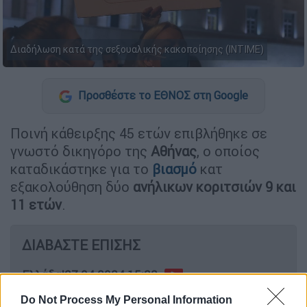
Διαδήλωση κατά της σεξουαλικής κακοποίησης (ΙΝΤΙΜΕ)
Προσθέστε το ΕΘΝΟΣ στη Google
Ποινή κάθειρξης 45 ετών επιβλήθηκε σε
γνωστό δικηγόρο της
Αθήνας
, ο οποίος
καταδικάστηκε για το
βιασμό
κατ
εξακολούθηση δύο
ανήλικων κοριτσιών 9 και
11 ετών
.
ΔΙΑΒΑΣΤΕ ΕΠΙΣΗΣ
Ελλάδα
|
27.04.2024 15:22
Δολοφονία Λυγγερίδη:
Do Not Process My Personal Information