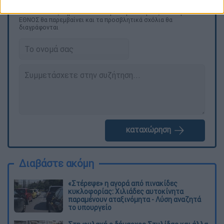
Τα σχολιά σας δημοσιεύονται άμεσα με δική σας ευθύνη. Το
ΕΘΝΟΣ θα παρεμβαίνει και τα προσβλητικά σχόλια θα
διαγράφονται
καταχώρηση
Διαβάστε ακόμη
«Στέρεψε» η αγορά από πινακίδες
κυκλοφορίας: Χιλιάδες αυτοκίνητα
παραμένουν αταξινόμητα - Λύση αναζητά
το υπουργείο