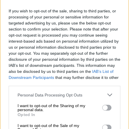
Προφυλακίστηκε ο 31χρονος «Κοκός»
- Το παρελθόν του και ο ρόλος του
If you wish to opt-out of the sale, sharing to third parties, or
στην επίθεση
processing of your personal or sensitive information for
targeted advertising by us, please use the below opt-out
section to confirm your selection. Please note that after your
opt-out request is processed you may continue seeing
interest-based ads based on personal information utilized by
Η καταδίκη του από το
Μικτό Ορκωτό
us or personal information disclosed to third parties prior to
Δικαστήριο ήταν ομόφωνη
, ενώ δεν
your opt-out. You may separately opt-out of the further
αναγνωρίστηκε κανένα ελαφρυντικό.
disclosure of your personal information by third parties on the
IAB’s list of downstream participants. This information may
Επιπρόσθετα απορρίφθηκε αίτημα για
also be disclosed by us to third parties on the
IAB’s List of
αναστολή της ποινής σε βάρος του
γνωστού
Downstream Participants
that may further disclose it to other
δικηγόρου
.
third parties.
Ο 64χρονος
καταδικάστηκε
επίσης και για
Please note that this website/app uses one or more Google
Personal Data Processing Opt Outs
services and may gather and store information including but
τις κατηγορίες της κατάχρησης σε ασέλγεια
not limited to your visit or usage behaviour. You may click to
I want to opt-out of the Sharing of my
ανηλίκων που δεν έχουν συμπληρώσει τα 12
personal data.
grant or deny consent to Google and its third-party tags to
Opted In
έτη, αλλά και για
παιδική πορνογραφία
.
use your data for below specified purposes in below Google
consent section.
I want to opt-out of the Sale of my