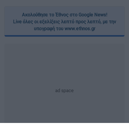
Ακολούθησε το Έθνος στο Google News!
Live όλες οι εξελίξεις λεπτό προς λεπτό, με την
υπογραφή του www.ethnos.gr