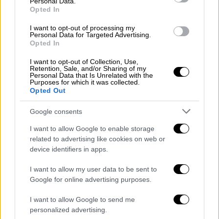
Τι ισχυρίστηκε ο δικηγόρος
Personal Data.
Opted In
Ο ίδιος αρνήθηκε τις κατηγορίες και
I want to opt-out of processing my
ισχυρίστηκε ότι πρόκειται για πλεκτάνη σε
Personal Data for Targeted Advertising.
Opted In
βάρος του.
I want to opt-out of Collection, Use,
Σημειώνεται πως εν λόγω
δικηγόρος
στο
Retention, Sale, and/or Sharing of my
Personal Data that Is Unrelated with the
παρελθόν έχει καταδικαστεί αμετάκλητα για
Purposes for which it was collected.
υπόθεση παιδικής πορνογραφίας και
Opted Out
προσβολής γενετήσιας αξιοπρέπειας, σε
Google consents
βάρος άλλης ανήλικης, ενώ σε εξέλιξη
βρίσκεται και άλλη δίκη με τον ίδιο να
I want to allow Google to enable storage
related to advertising like cookies on web or
κατηγορείται για απόπειρα βιασμού και
device identifiers in apps.
κατάχρησης ανηλίκου σε ασέλγεια.
I want to allow my user data to be sent to
Ο καταδικασθέντας οδηγήθηκε λίγο πριν τα
Google for online advertising purposes.
μεσάνυχτα του Σαββάτου στο
Τμήμα
I want to allow Google to send me
Μεταγωγών
, όπου θα κρατηθεί μέχρι τη
personalized advertising.
Μεγάλη Τρίτη, οπότε και θα πάρει τον δρόμο