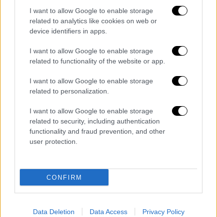
για τις φυλακές.
I want to allow Google to enable storage
related to analytics like cookies on web or
Αξίζει να σημειωθεί πως σε βάρος του
device identifiers in apps.
γνωστού δικηγόρου είχαν διατυπωθεί
I want to allow Google to enable storage
συγκλονιστικές καταγγελίες στο OPEN, το
related to functionality of the website or app.
2021
.
I want to allow Google to enable storage
related to personalization.
I want to allow Google to enable storage
related to security, including authentication
functionality and fraud prevention, and other
user protection.
video
CONFIRM
Data Deletion
Data Access
Privacy Policy