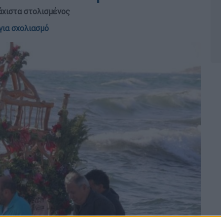
λάχιστα στολισμένος
για σχολιασμό