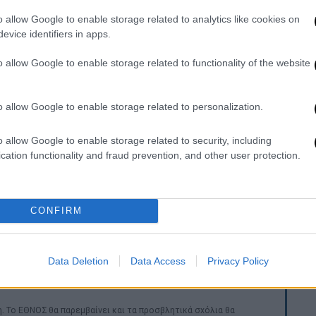
o allow Google to enable storage related to analytics like cookies on
evice identifiers in apps.
video
o allow Google to enable storage related to functionality of the website
o allow Google to enable storage related to personalization.
o allow Google to enable storage related to security, including
cation functionality and fraud prevention, and other user protection.
CONFIRM
ράκι
της
Νάξου
πραγματοποιήθηκε με την
Αθλητισμού Ιωάννη Βρούτση, του Δημάρχου
η Λιανού και Δημοτικών Συμβούλων.
Data Deletion
Data Access
Privacy Policy
. Το ΕΘΝΟΣ θα παρεμβαίνει και τα προσβλητικά σχόλια θα