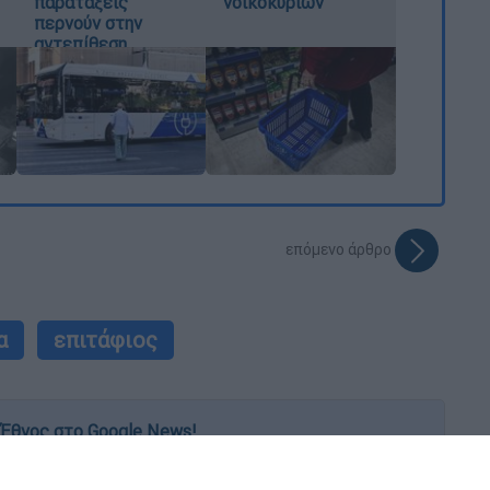
παρατάξεις
νοικοκυριών
περνούν στην
αντεπίθεση
επόμενο άρθρο
α
επιτάφιος
Έθνος στο Google News!
 λεπτό, με την υπογραφή του www.ethnos.gr