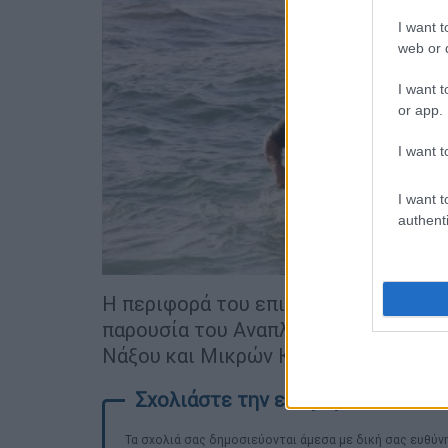
I want t
web or d
I want t
or app.
I want t
I want t
authenti
Η περιφορά του επιταφίου στο
Καστ
παρουσία του Αναπληρωτή Υπουργού 
Νάξου και Μικρών Κυκλάδων Δημήτρ
Τα σχολιά σας δημοσιεύονται άμεσα με δική σας ευθύνη