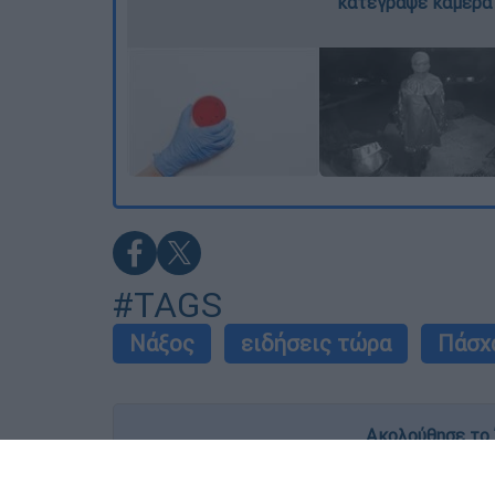
κατέγραψε κάμερα
#TAGS
Νάξος
ειδήσεις τώρα
Πάσχ
Ακολούθησε το 
Live όλες οι εξελίξεις λεπτό προς