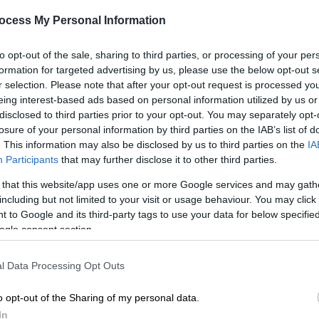
ocess My Personal Information
to opt-out of the sale, sharing to third parties, or processing of your per
formation for targeted advertising by us, please use the below opt-out s
r selection. Please note that after your opt-out request is processed y
eing interest-based ads based on personal information utilized by us or
disclosed to third parties prior to your opt-out. You may separately opt-
losure of your personal information by third parties on the IAB’s list of
 το ΕΘΝΟΣ στη Google
. This information may also be disclosed by us to third parties on the
IA
Participants
that may further disclose it to other third parties.
ακόμα μία χρονιά την ακολουθία της
 that this website/app uses one or more Google services and may gath
ορά του
Επιταφίου
μέσα στη θάλασσα στην
including but not limited to your visit or usage behaviour. You may click 
 to Google and its third-party tags to use your data for below specifi
ogle consent section.
l Data Processing Opt Outs
o opt-out of the Sharing of my personal data.
ιταφίου του Αγίου Μηνά στη
In