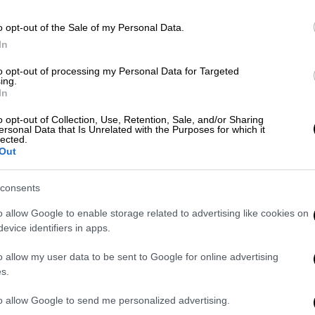
ωτογραφίες
o opt-out of the Sale of my Personal Data.
In
ιείται κάθε χρόνο στην περιοχή
Πολιχνίου
,
to opt-out of processing my Personal Data for Targeted
ing.
όνιμους κατοίκους να συμμετέχουν και να
In
δηλώσεις
στο παραθαλάσσιο ξωκλήσι της
o opt-out of Collection, Use, Retention, Sale, and/or Sharing
ersonal Data that Is Unrelated with the Purposes for which it
lected.
αδίδει το
Cyclades24.gr
, ο
Επιτάφιος
είναι
Out
ολισμένος
, την ώρα που τον συνοδεύουν οι
ρά του,
εντός
της
θάλασσας
.
consents
o allow Google to enable storage related to advertising like cookies on
evice identifiers in apps.
o allow my user data to be sent to Google for online advertising
s.
to allow Google to send me personalized advertising.