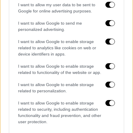
περισσότεροι ειδικά διαμορφωμένοι χώροι
I want to allow my user data to be sent to
Google for online advertising purposes.
που λειτουργούν ως
«safe houses»
, για τη
βραχυπρόθεσμη ασφαλή φιλοξενία γυναικών-
I want to allow Google to send me
θυμάτων ενδοοικογενειακής βίας
, καθώς και
personalized advertising.
μελών της οικογένειας τους, όπως τα
I want to allow Google to enable storage
ανήλικα παιδιά τους, που χρειάζονται
related to analytics like cookies on web or
προστασία.
device identifiers in apps.
I want to allow Google to enable storage
related to functionality of the website or app.
Τα σχολιά σας δημοσιεύονται άμεσα με δική σας ευθύνη. Το
ΕΘΝΟΣ θα παρεμβαίνει και τα προσβλητικά σχόλια θα
I want to allow Google to enable storage
διαγράφονται
related to personalization.
I want to allow Google to enable storage
related to security, including authentication
functionality and fraud prevention, and other
user protection.