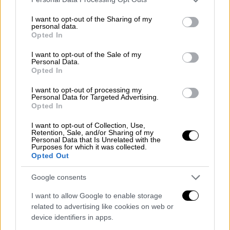
ενώ παράλληλα μεταφέρθηκαν σε δομές με
services and may gather and store information including but
οχήματα της Ελληνικής Αστυνομίας 9
not limited to your visit or usage behaviour. You may click to
I want to opt-out of the Sharing of my
personal data.
θύματα.
grant or deny consent to Google and its third-party tags to
Opted In
use your data for below specified purposes in below Google
consent section.
I want to opt-out of the Sale of my
ΔΙΑΒΑΣΤΕ ΕΠΙΣΗΣ
Personal Data.
Opted In
Ελλάδα
|
14.05.2024 09:20
I want to opt-out of processing my
Κοζάνη: Νέο περιστατικό
Personal Data for Targeted Advertising.
Opted In
αστυνομικής αδιαφορίας – Ζήτησε
να καταθέσει μήνυση και την
I want to opt-out of Collection, Use,
Retention, Sale, and/or Sharing of my
έστειλαν στο… λογιστήριο
Personal Data that Is Unrelated with the
Purposes for which it was collected.
Opted Out
Google consents
Υπενθυμίζεται ότι, με μέριμνα της Ελληνικής
I want to allow Google to enable storage
Αστυνομίας, στην περιφέρεια κάθε
related to advertising like cookies on web or
Διεύθυνσης Αστυνομίας σε όλη την
device identifiers in apps.
επικράτεια, έχουν εξασφαλιστεί ένας ή