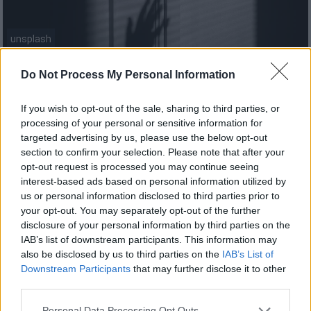
unsplash
Do Not Process My Personal Information
Προσθέστε το ΕΘΝΟΣ στη Google
If you wish to opt-out of the sale, sharing to third parties, or
Περισσότερες από
300 συλλήψεις για
processing of your personal or sensitive information for
targeted advertising by us, please use the below opt-out
ενδοοικογενειακή
βία
έγιναν την περασμένη
section to confirm your selection. Please note that after your
εβδομάδα.
opt-out request is processed you may continue seeing
interest-based ads based on personal information utilized by
Σύμφωνα με την
ΕΛ.ΑΣ.
αστυνομικοί σε όλη
us or personal information disclosed to third parties prior to
τη χώρα ανταποκρίθηκαν σε
828 κλήσεις
στο
your opt-out. You may separately opt-out of the further
τηλεφωνικό κέντρο της Άμεσης Δράσης και
disclosure of your personal information by third parties on the
IAB’s list of downstream participants. This information may
χορηγήθηκε σε
59 γυναίκες
θύματα η
also be disclosed by us to third parties on the
IAB’s List of
εφαρμογή του
Panic Button.
Συνολικά,
Downstream Participants
that may further disclose it to other
διαχειρίστηκαν 493 περιστατικά, για τα
third parties.
οποία πραγματοποιήθηκαν
305 συλλήψεις,
Please note that this website/app uses one or more Google
Personal Data Processing Opt Outs