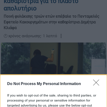
καθαρίστρια για το πλαστό
απολυτήριο
Ποινή φυλάκισης τριών ετών επέβαλε το Πενταμελές
Εφετείο Κακουργημάτων στην καθαρίστρια Δημήτρα
Κλιάφα
🕛 χρόνος ανάγνωσης: 1 λεπτό ┋
Do Not Process My Personal Information
If you wish to opt-out of the sale, sharing to third parties, or
processing of your personal or sensitive information for
targeted advertising by us, please use the below opt-out
Φωτογραφία αρχείου (Eurokinissi)