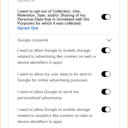
Opted In
για να μπορέσει να ζήσει την πολύτεκνη
I want to opt-out of Collection, Use,
οικογένειά της. Σήμερα κατά την απολογία
Retention, Sale, and/or Sharing of my
Personal Data that Is Unrelated with the
της υποστήριξε και πάλι ότι δεν είχε άλλη
Purposes for which it was collected.
Opted Out
επιλογή για να μεγαλώσει τα 13 παιδιά της
πλέον ενώ είπε στους δικαστές ότι
Google consents
αναλαμβάνει την ευθύνη των πράξεών της.
I want to allow Google to enable storage
Ο εισαγγελέας της έδρας την έκρινε ένοχη
related to advertising like cookies on web or
device identifiers in apps.
για ψευδή υπεύθυνη δήλωση και
πλαστογραφία με ζημιά που υπερβαίνει τις
I want to allow my user data to be sent to
120.000 ευρώ ωστόσο της αναγνώρισε
Google for online advertising purposes.
ελαφρυντικά όπως τον πρότερο έντιμο βίο,
I want to allow Google to send me
το λευκό ποινικό μητρώο και πρότεινε να
personalized advertising.
μειωθεί η ποινή της. Τελικά το δικαστήριο
της επέβαλε τρία χρόνια φυλάκιση με
I want to allow Google to enable storage
αναστολή.
related to analytics like cookies on web or
device identifiers in apps.
Η καθαρίστρια από την πλευρά της