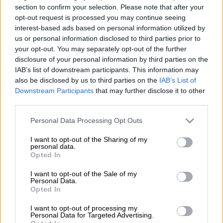
section to confirm your selection. Please note that after your
opt-out request is processed you may continue seeing
interest-based ads based on personal information utilized by
Προσθέστε το ΕΘΝΟΣ στη Google
us or personal information disclosed to third parties prior to
your opt-out. You may separately opt-out of the further
Είχε πλαστογραφήσει την ημερομηνία στο
disclosure of your personal information by third parties on the
IAB’s list of downstream participants. This information may
απολυτήριο δημοτικού ώστε να έχει
also be disclosed by us to third parties on the
IAB’s List of
δικαίωμα συμμετοχής σε διαδικασία
Downstream Participants
that may further disclose it to other
διαγωνιστική ως βοηθητικό υγειονομικό
third parties.
προσωπικό. Η καθαρίστρια η οποία το 2003
Please note that this website/app uses one or more Google
Personal Data Processing Opt Outs
ξεκίνησε να εργάζεται στο Πανεπιστημιακό
services and may gather and store information including but
Νοσοκομείο Ιωαννίνων ήρθε αντιμέτωπη με
not limited to your visit or usage behaviour. You may click to
I want to opt-out of the Sharing of my
personal data.
τη δικαιοσύνη, όταν αποκαλύφθηκε η αλλαγή
grant or deny consent to Google and its third-party tags to
Opted In
use your data for below specified purposes in below Google
ημερομηνίας του απολυτηρίου δημοτικού και
consent section.
πρωτόδικα είχε καταδικαστεί σε 8 χρόνια
I want to opt-out of the Sale of my
Personal Data.
φυλάκισης.
Opted In
Τότε η γυναίκα είχε δέκα παιδιά και ήταν
I want to opt-out of processing my
Personal Data for Targeted Advertising.
έγκυος στο 11ο και υποστήριξε ότι το έκανε