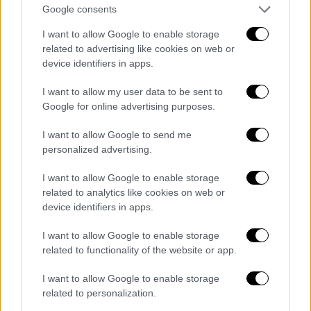
Google consents
I want to allow Google to enable storage
related to advertising like cookies on web or
device identifiers in apps.
video
I want to allow my user data to be sent to
Google for online advertising purposes.
I want to allow Google to send me
personalized advertising.
Κάμερες ψάχνει η ΕΛ.ΑΣ
I want to allow Google to enable storage
related to analytics like cookies on web or
Παράλληλα, ψάχνουν αν και πού υπάρχουν
device identifiers in apps.
κάμερες
ασφαλείας
στην περιοχή καθώς
I want to allow Google to enable storage
πρόκειται για πολύ
κεντρικό
και
related to functionality of the website or app.
πολυσύχναστο
σημείο
γεμάτο με
καταστήματα
.
I want to allow Google to enable storage
related to personalization.
Οι
αστυνομικοί
έχουν από την πρώτη στιγμή