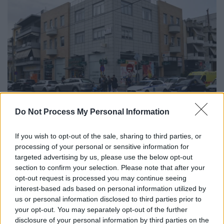
Do Not Process My Personal Information
Νεκρή γυναίκα στο Μενίδι/ INTIME (GALLERY)
If you wish to opt-out of the sale, sharing to third parties, or
Σύμφωνα με το OPEN, η γυναίκα στο
processing of your personal or sensitive information for
παρελθόν είχε
καταγγέλλει
targeted advertising by us, please use the below opt-out
ενδοοικογενειακή
βία ενώ
υπάρχει
section to confirm your selection. Please note that after your
μάρτυρας
-
κλειδί
που φαίνεται ότι είδε τη
opt-out request is processed you may continue seeing
interest-based ads based on personal information utilized by
δολοφονία και έχει μιλήσει στην Αστυνομία.
us or personal information disclosed to third parties prior to
your opt-out. You may separately opt-out of the further
disclosure of your personal information by third parties on the