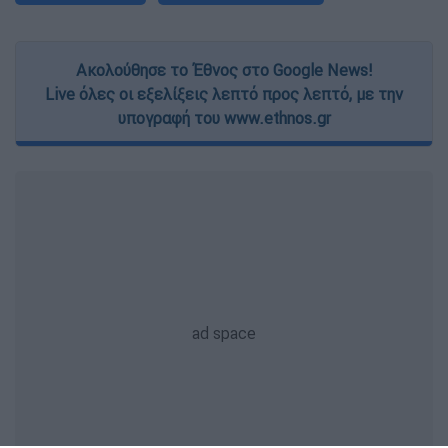
Ακολούθησε το Έθνος στο Google News!
Live όλες οι εξελίξεις λεπτό προς λεπτό, με την
υπογραφή του www.ethnos.gr