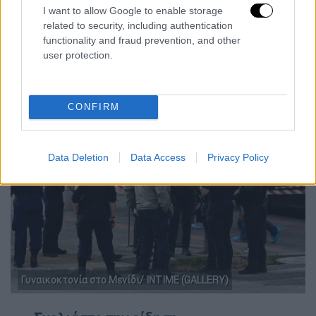
I want to allow Google to enable storage
αποκλείσει
το σημείο, ενώ οι
κάτοικοι
related to security, including authentication
κάνουν λόγο για
δολοφονία, ωστόσο ακόμα
functionality and fraud prevention, and other
τίποτα δεν έχει επιβεβαιωθεί από τις
user protection.
Αρχές.
CONFIRM
Data Deletion
Data Access
Privacy Policy
Γυναικοκτονία στο Μενίδι/ INTIME (GALLERY)