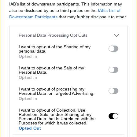
IAB’s list of downstream participants. This information may
also be disclosed by us to third parties on the
IAB’s List of
Downstream Participants
that may further disclose it to other
third parties.
video
Please note that this website/app uses one or more Google
Personal Data Processing Opt Outs
services and may gather and store information including but
not limited to your visit or usage behaviour. You may click to
I want to opt-out of the Sharing of my
personal data.
grant or deny consent to Google and its third-party tags to
Opted In
use your data for below specified purposes in below Google
consent section.
I want to opt-out of the Sale of my
Personal Data.
Η γυναίκα εντοπίστηκε νεκρή στη μέση του
Opted In
δρόμου
στο
Μενίδι
στη συμβολή των οδών
I want to opt-out of processing my
Πάρνηθος
και
Αριστοτέλους
. Τη σορό
Personal Data for Targeted Advertising.
Opted In
εξετάζει
ιατροδικαστής μικροσκοπικά
, με
τους αστυνομικούς να
πραγματοποιούν
I want to opt-out of Collection, Use,
Retention, Sale, and/or Sharing of my
έρευνα για
άλλα στοιχεία
εκτός από το
Personal Data that Is Unrelated with the
Purposes for which it was collected.
μαχαίρι που θα
διευκολύνουν
το
έργο
τους
.
Opted Out