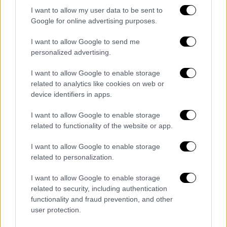
για την εγκατάσταση του «κουμπιού
I want to allow my user data to be sent to
πανικού».
Google for online advertising purposes.
I want to allow Google to send me
personalized advertising.
I want to allow Google to enable storage
related to analytics like cookies on web or
device identifiers in apps.
I want to allow Google to enable storage
related to functionality of the website or app.
I want to allow Google to enable storage
related to personalization.
Μενίδι (Intime)
I want to allow Google to enable storage
related to security, including authentication
Το χρονικό των μηνύσεων
functionality and fraud prevention, and other
user protection.
Αρκετά χρόνια αργότερα, το
2018
βγήκε