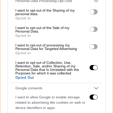
Personal Data Processing Opt Outs
σύντροφό της η 40χρονη - Είχε Panic
services and may gather and store information including but
Button
not limited to your visit or usage behaviour. You may click to
I want to opt-out of the Sharing of my
personal data.
grant or deny consent to Google and its third-party tags to
Opted In
use your data for below specified purposes in below Google
Ελλάδα
|
16.05.2024 14:36
consent section.
I want to opt-out of the Sale of my
Μενίδι: Πάνω από 10 χρόνια ζούσε
Personal Data.
Opted In
τον εφιάλτη στα χέρια του συζύγου
της - Κυκλοφορούσε ελεύθερος παρά
I want to opt-out of processing my
Personal Data for Targeted Advertising.
τις μηνύσεις ο δράστης
Opted In
I want to opt-out of Collection, Use,
Retention, Sale, and/or Sharing of my
Personal Data that Is Unrelated with the
Purposes for which it was collected.
Στο τηλέφωνό της είχε
εγκατασταθεί
Opted Out
και
το
panic
button
. Αυτό σημαίνει ότι η
υπόθεση
Google consents
συνεχόμενης
ενδοοικογενειακής
βίας είχε
I want to allow Google to enable storage
φτάσει μέχρι το γραφείο
Εισαγγελέα
,
related to advertising like cookies on web or
όπως
προβλέπει
το σχετικό πρωτόκολλο
device identifiers in apps.