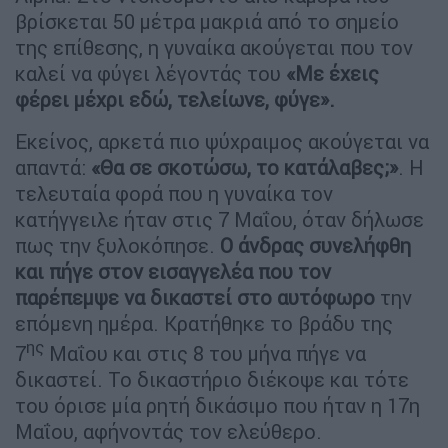
βρίσκεται 50 μέτρα μακριά από το σημείο
της επίθεσης, η γυναίκα ακούγεται που τον
καλεί να φύγει λέγοντάς του
«Με έχεις
φέρει μέχρι εδώ, τελείωνε, φύγε».
Εκείνος, αρκετά πιο ψύχραιμος ακούγεται να
απαντά:
«Θα σε σκοτώσω, το κατάλαβες;»
. Η
τελευταία φορά που η γυναίκα τον
κατήγγειλε ήταν στις 7 Μαΐου, όταν δήλωσε
πως την ξυλοκόπησε.
Ο άνδρας συνελήφθη
και πήγε στον εισαγγελέα που τον
παρέπεμψε να δικαστεί στο αυτόφωρο
την
επόμενη ημέρα. Κρατήθηκε το βράδυ της
ης
7
Μαΐου και στις 8 του μήνα πήγε να
δικαστεί. Το δικαστήριο διέκοψε και τότε
του όρισε μία ρητή δικάσιμο που ήταν η 17η
Μαΐου, αφήνοντάς τον ελεύθερο.