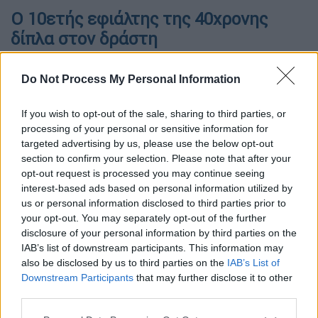
Ο 10ετής εφιάλτης της 40χρονης
δίπλα στον δράστη
Σύμφωνα με το ρεπορτάζ της Μίνας
Do Not Process My Personal Information
Καραμήτρου στο OPEN ο εφιάλτης για
την
40χρονη ξεκίνησε το 2013
όπου φαίνεται
If you wish to opt-out of the sale, sharing to third parties, or
να είναι η πρώτη
φορά
που
κατέθεσε
μήνυση
processing of your personal or sensitive information for
για
ενδοοικογενειακή βία
. Τότε οι Αρχές
targeted advertising by us, please use the below opt-out
section to confirm your selection. Please note that after your
συνέλαβαν τον πρώην σύντροφό της και τον
opt-out request is processed you may continue seeing
οδήγησαν στον εισαγγελέα. Λίγο αργότερα
interest-based ads based on personal information utilized by
αφέθηκε ελεύθερος.
us or personal information disclosed to third parties prior to
your opt-out. You may separately opt-out of the further
disclosure of your personal information by third parties on the
ΔΙΑΒΑΣΤΕ ΕΠΙΣΗΣ
IAB’s list of downstream participants. This information may
also be disclosed by us to third parties on the
IAB’s List of
Ελλάδα
|
16.05.2024 10:21
Downstream Participants
that may further disclose it to other
Μενίδι: Είχε καταγγείλει πολλές
third parties.
φορές τον καταζητούμενο πρώην
Please note that this website/app uses one or more Google