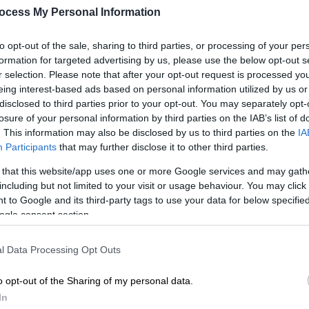
ocess My Personal Information
to opt-out of the sale, sharing to third parties, or processing of your per
formation for targeted advertising by us, please use the below opt-out s
r selection. Please note that after your opt-out request is processed y
eing interest-based ads based on personal information utilized by us or
disclosed to third parties prior to your opt-out. You may separately opt-
losure of your personal information by third parties on the IAB’s list of
. This information may also be disclosed by us to third parties on the
IA
Participants
that may further disclose it to other third parties.
 that this website/app uses one or more Google services and may gath
 το ΕΘΝΟΣ στη Google
including but not limited to your visit or usage behaviour. You may click 
 to Google and its third-party tags to use your data for below specifi
ει οδηγό
ταξί
να κυνηγάει
ληστή
στα
Καμίνια
ogle consent section.
l Data Processing Opt Outs
o opt-out of the Sharing of my personal data.
In