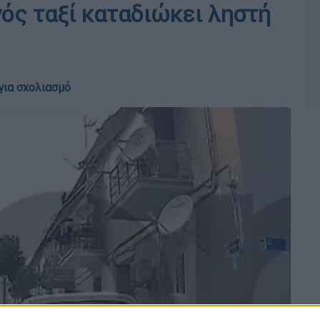
γός ταξί καταδιώκει ληστή
για σχολιασμό