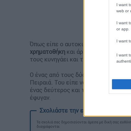
I want t
web or d
I want t
or app.
I want t
Όπως είπε ο αυτοκινητιστής στον τ
χρηματοθήκη
και άρχισε να τρέχει.
Α
I want t
τους κυνηγάει και τους δύο.
authenti
Ο ένας από τους δύο ληστές υποδύθη
Πειραιά. Του είπε να παρκάρει για ν
ένας δεύτερος και του έβαλε μια λάμα
έφυγαν.
Τα σχολιά σας δημοσιεύονται άμεσα με δική σας ευθύνη
διαγράφονται