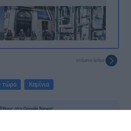
επόμενο άρθρο
ς τώρα
Καμίνια
Έθνος στο Google News!
 λεπτό, με την υπογραφή του www.ethnos.gr