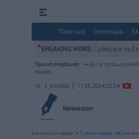
Πολιτική
Οικονομία
Ελ
πτη 6 Αυγούστου
BREAKING NEWS:
Η μάχη για τα Στενά του
Πρωινή ενημέρωση:
➔ Δείτε τα πρωτοσέλι
σήμερα
┋
Ελλάδα
┋
17.05.2024 22:24
Newsroom
Ενότητες στο άρθρο:
📌 Τι είπε ο οδηγός ταξί για το