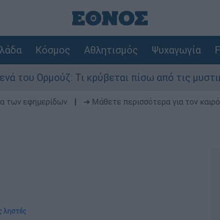
λάδα
Κόσμος
Αθλητισμός
Ψυχαγωγία
F
 Ορμούζ: Τι κρύβεται πίσω από τις μυστικές δια
δα των εφημερίδων
|
➔ Μάθετε περισσότερα για τον καιρό
υς ληστές