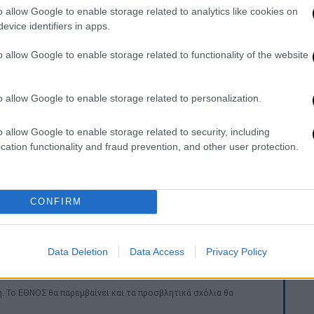
o allow Google to enable storage related to analytics like cookies on
evice identifiers in apps.
o allow Google to enable storage related to functionality of the website
o allow Google to enable storage related to personalization.
ηλεοπτικό σταθμό
STAR
ο ληστής άρπαξε τη
μέσως άφησε το αυτοκίνητο
και ξεκίνησε να
o allow Google to enable storage related to security, including
cation functionality and fraud prevention, and other user protection.
κε τον πελάτη, ζήτησε διαδρομή προς
α πάρει τη μητέρα του. Τότε εμφανίστηκε
CONFIRM
 στον λαιμό. Ό,τι λεφτά είχε τα άρπαξε και
Data Deletion
Data Access
Privacy Policy
. Το ΕΘΝΟΣ θα παρεμβαίνει και τα προσβλητικά σχόλια θα