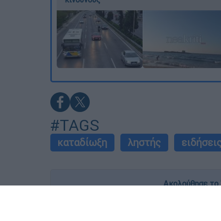
#TAGS
καταδίωξη
ληστής
ειδήσει
Ακολούθησε το 
Live όλες οι εξελίξεις λεπτό προς