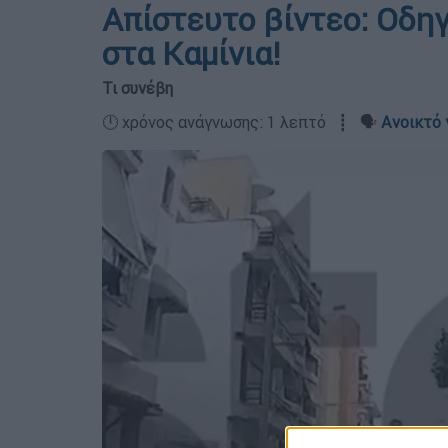
Απίστευτο βίντεο: Οδη
στα Καμίνια!
Τι συνέβη
🕛 χρόνος ανάγνωσης: 1 λεπτό ┋ 🗣️
Ανοικτό 