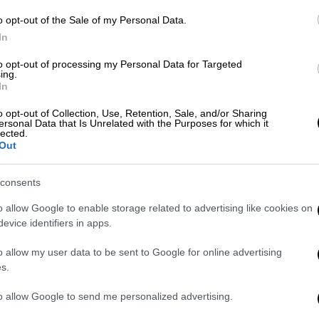
ί αριθμοί για τα 63 εκατ. ευρώ
o opt-out of the Sale of my Personal Data.
In
to opt-out of processing my Personal Data for Targeted
ing.
ους ληστές
In
o opt-out of Collection, Use, Retention, Sale, and/or Sharing
ersonal Data that Is Unrelated with the Purposes for which it
lected.
Out
consents
o allow Google to enable storage related to advertising like cookies on
evice identifiers in apps.
o allow my user data to be sent to Google for online advertising
s.
to allow Google to send me personalized advertising.