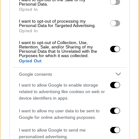
18,7% των φυτών, το 22,6% των ζώων και το
Personal Data.
Opted In
34,8% των μυκήτων που αξιολογήθηκαν.
Ειδικότερα το 28,3% των πουλιών, το 31,3%
I want to opt-out of processing my
Personal Data for Targeted Advertising.
των θηλαστικών, το 13,3% των ερπετών, το
Opted In
34,6% αμφιβίων και το 21,5% των
I want to opt-out of Collection, Use,
ασπόνδυλων απειλούνται με εξαφάνιση.
Retention, Sale, and/or Sharing of my
Personal Data that Is Unrelated with the
Purposes for which it was collected.
Opted Out
Google consents
I want to allow Google to enable storage
related to advertising like cookies on web or
device identifiers in apps.
I want to allow my user data to be sent to
Google for online advertising purposes.
I want to allow Google to send me
personalized advertising.