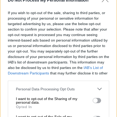
Do Not Process My Personal Information
If you wish to opt-out of the sale, sharing to third parties, or
processing of your personal or sensitive information for
targeted advertising by us, please use the below opt-out
section to confirm your selection. Please note that after your
opt-out request is processed you may continue seeing
interest-based ads based on personal information utilized by
us or personal information disclosed to third parties prior to
Κόκκινος Κατάλογος απειλούμενων ειδών
your opt-out. You may separately opt-out of the further
disclosure of your personal information by third parties on the
Αξίζει να σημειωθεί ότι η προηγούμενη
IAB’s list of downstream participants. This information may
also be disclosed by us to third parties on the
IAB’s List of
προσπάθεια για την αξιολόγηση των
Downstream Participants
that may further disclose it to other
απειλούμενων ειδών της χώρας μας είχε
third parties.
γίνει το 2009, και τότε είχαν αξιολογηθεί
Please note that this website/app uses one or more Google
περίπου 1.000 είδη ζώων και 300 είδη
Personal Data Processing Opt Outs
services and may gather and store information including but
φυτών.
not limited to your visit or usage behaviour. You may click to
I want to opt-out of the Sharing of my
personal data.
grant or deny consent to Google and its third-party tags to
Όσον αφορά στις επιμέρους ταξινομικές
Opted In
use your data for below specified purposes in below Google
ομάδες,
σε καθεστώς απειλής ανήκουν το
consent section.
I want to opt-out of the Sale of my