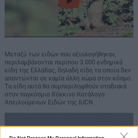
video
Μεταξύ των ειδών που αξιολογήθηκαν,
περιλαμβάνονται περίπου 3.000 ενδημικά
είδη της Ελλάδας, δηλαδή είδη τα οποία δεν
απαντώνται σε καμία άλλη χώρα στον κόσμο.
Τα είδη αυτά θα συμπεριληφθούν σταδιακά
στον παγκόσμιο Κόκκινο Κατάλογο
Απειλούμενων Ειδών της IUCN.