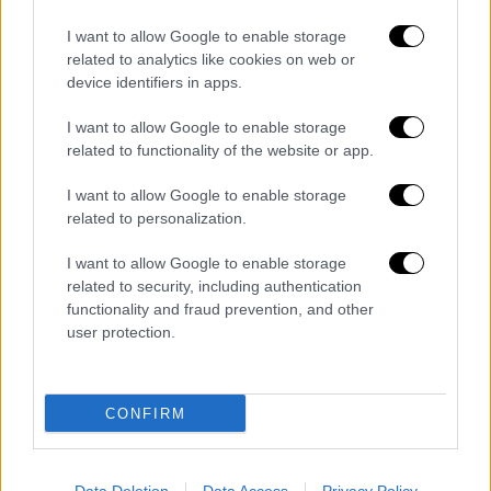
I want to allow Google to enable storage
related to analytics like cookies on web or
device identifiers in apps.
I want to allow Google to enable storage
related to functionality of the website or app.
Κόκκινος Κατάλογος απειλούμενων ειδών
I want to allow Google to enable storage
Κάποια είδη, χάρη στην εφαρμογή μέτρων
related to personalization.
προστασίας και διατήρησης, δεν απειλούνται
I want to allow Google to enable storage
άμεσα, πλέον, με εξαφάνιση στην χώρα και
related to security, including authentication
έχουν μετακινηθεί στην κατηγορία του
functionality and fraud prevention, and other
χαμηλού κινδύνου (LC). Χαρακτηριστικά
user protection.
παραδείγματα αυτών είναι: η θαλάσσια
χελώνα Caretta caretta και το κιρκινέζι
CONFIRM
(Falco naumanni) Τα δεδομένα του Κόκκινου
Καταλόγου συνιστούν ένα πολύτιμο
εργαλείο για τη διατήρηση της