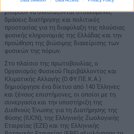
Data Deletion
Data Access
Privacy Policy
βιοποικιλότητας, καθώς βάσει αυτών
μπορούν να σχεδιάζονται στοχευμένες
δράσεις διατήρησης και πολιτικές
προστασίας για τη διαφύλαξη της πλούσιας
φυσικής κληρονομιάς της Ελλάδας και την
προώθηση της βιώσιμης διαχείρισης των
φυσικών της πόρων.
Στο πλαίσιο της πρωτοβουλίας, ο
Οργανισμός Φυσικού Περιβάλλοντος και
Κλιματικής Αλλαγής (Ο.ΦΥ.ΠΕ.Κ.Α.)
δημιούργησε ένα δίκτυο από 140 Έλληνες
και ξένους επιστήμονες, οι οποίοι με τη
συνεργασία και την υποστήριξη της
Διεθνούς Ένωσης για τη Διατήρησης της
Φύσης (IUCN), της Ελληνικής Ζωολογικής
Εταιρείας (ΕΖΕ) και της Ελληνικής
Βοτανικής Εταιρείας (ΕΒΕ) αξιολόγησαν τα