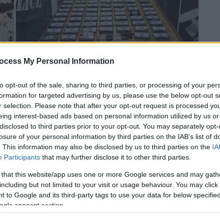
ocess My Personal Information
to opt-out of the sale, sharing to third parties, or processing of your per
μία
formation for targeted advertising by us, please use the below opt-out s
r selection. Please note that after your opt-out request is processed y
eing interest-based ads based on personal information utilized by us or
 το ΕΘΝΟΣ στη Google
disclosed to third parties prior to your opt-out. You may separately opt-
losure of your personal information by third parties on the IAB’s list of
σκήθηκε στους
συλληφθέντες
για τα 200
. This information may also be disclosed by us to third parties on the
IA
Participants
that may further disclose it to other third parties.
τυνομικοί της δίωξης ναρκωτικών στο
 με γαρίδες.
 that this website/app uses one or more Google services and may gath
including but not limited to your visit or usage behaviour. You may click 
 to Google and its third-party tags to use your data for below specifi
ogle consent section.