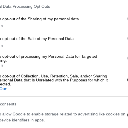
l Data Processing Opt Outs
ν παιδί και πότε: Τα ευρήματα
o opt-out of the Sharing of my personal data.
In
o opt-out of the Sale of my Personal Data.
θηκαν
In
to opt-out of processing my Personal Data for Targeted
 διεύθυνσης
εγκληματικής οργάνωσης
,
ing.
In
ς οργάνωσης, διακίνησης ναρκωτικών με
αίσια εγκληματικής οργάνωσης, παράνομης
o opt-out of Collection, Use, Retention, Sale, and/or Sharing
ersonal Data that Is Unrelated with the Purposes for which it
άνομης εισόδου στη χώρα και προμήθειας
lected.
Out
σαγγελέα Πειραιά και, αφού τους ασκήθηκε
consents
νακριτή, από τον οποίο ζήτησαν και πήραν
o allow Google to enable storage related to advertising like cookies on
evice identifiers in apps.