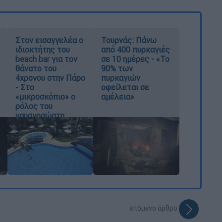
Στον εισαγγελέα ο
Τουρνάς: Πάνω
ιδιοκτήτης του
από 400 πυρκαγιές
beach bar για τον
σε 10 ημέρες - «Το
θάνατο του
90% των
4χρονου στην Πάρο
πυρκαγιών
- Στο
οφείλεται σε
«μικροσκόπιο» ο
αμέλεια»
ρόλος του
ναυαγοσώστη
επόμενο άρθρο