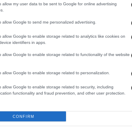
 σε οργάνωση της Κολομβίας
o allow my user data to be sent to Google for online advertising
s.
τυνομίας
τα κέρδη του κυκλώματος
ην επιχείρηση που πραγματοποιήθηκε
to allow Google to send me personalized advertising.
χηγός του κυκλώματος, στην κατοχή του
ιτέρω διακίνηση,
180 αυτοσχέδιες νάιλον
o allow Google to enable storage related to analytics like cookies on
evice identifiers in apps.
υγμένες γαρίδες γεμάτες με
κοκαΐνη
,
ν.
Μάλιστα σε άλλο κοντέινερ έχουν βρεθεί
o allow Google to enable storage related to functionality of the website
αν ένας
36χρονος
από την
Αλβανία
ο οποίος
o allow Google to enable storage related to personalization.
ση και στρατολόγηση
συνεργατών
στη χώρα
των
ναρκωτικών
. Μέλη της οργάνωσης ήταν
o allow Google to enable storage related to security, including
cation functionality and fraud prevention, and other user protection.
βικό
ρόλο
στην όλη επιχείρηση. Τα
φαν απέξω
Sparta
.
αραμήτρου στο OPEN, πρόκειται για ένα
CONFIRM
γωγής
κοκαΐνης
στην Ευρώπη από
 τη διακίνηση ναρκωτικών τόσο στην