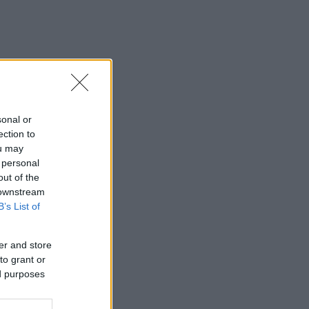
sonal or
ection to
ou may
 personal
out of the
 downstream
B’s List of
er and store
to grant or
ed purposes