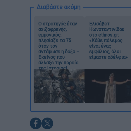
Διαβάστε ακόμη
O στρατηγός ήταν
Ελισάβετ
σχιζοφρενής,
Κωνσταντινίδου
εμμονικός,
στο ethnos.gr:
πλησίαζε τα 75
«Κάθε πόλεμος
όταν τον
είναι ένας
αντάμωσε η δόξα –
εμφύλιος, όλοι
Εκείνος που
είμαστε αδέλφια»
άλλαξε την πορεία
της Ιστορίας!