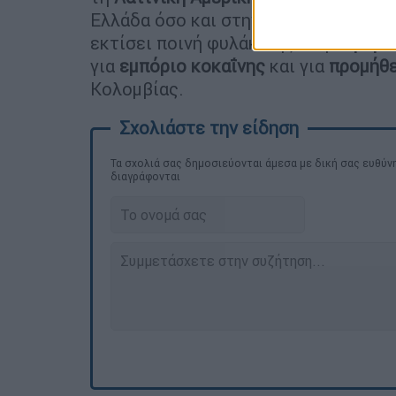
Ελλάδα όσο και στην Τουρκία. Ο φερ
εκτίσει ποινή φυλάκισης στην
Αμερι
για
εμπόριο
κοκαΐνης
και για
προμήθε
Κολομβίας.
Τα σχολιά σας δημοσιεύονται άμεσα με δική σας ευθύνη
διαγράφονται