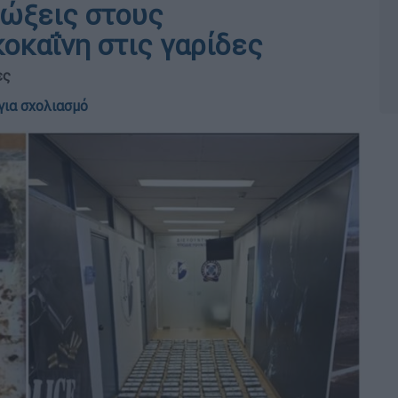
ιώξεις στους
οκαΐνη στις γαρίδες
ες
για σχολιασμό