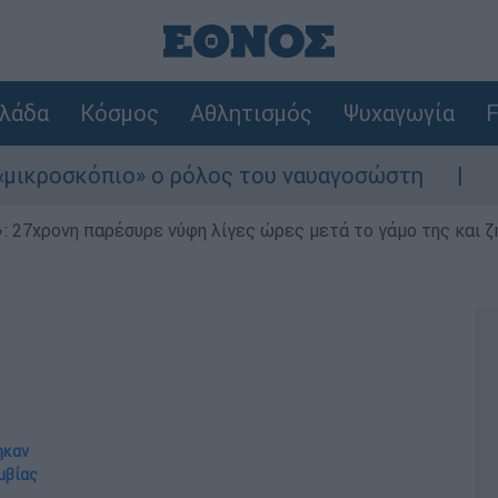
λάδα
Κόσμος
Αθλητισμός
Ψυχαγωγία
F
όπιο» ο ρόλος του ναυαγοσώστη
Συναγερμό
 27χρονη παρέσυρε νύφη λίγες ώρες μετά το γάμο της και ζη
ηκαν
μβίας