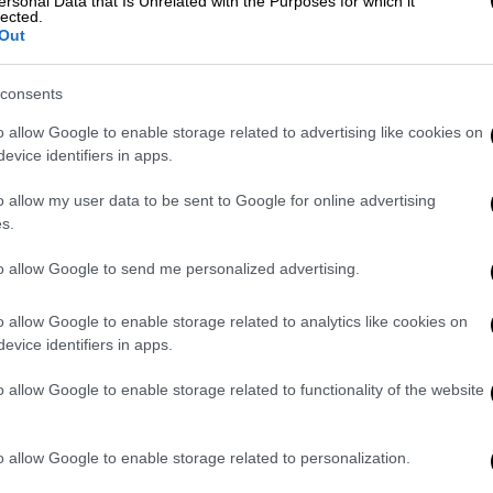
ersonal Data that Is Unrelated with the Purposes for which it
lected.
Out
consents
o allow Google to enable storage related to advertising like cookies on
evice identifiers in apps.
o allow my user data to be sent to Google for online advertising
s.
to allow Google to send me personalized advertising.
o allow Google to enable storage related to analytics like cookies on
evice identifiers in apps.
o allow Google to enable storage related to functionality of the website
ορέσω της δουλειάς. Εκείνη την ώρα
αν
φίδι
στην αρχή.
Με τσίμπησε δύο φορές
,
o allow Google to enable storage related to personalization.
ν. Μετά
έχασα τις αισθήσεις μου,
δεν
ας στο MEGA.