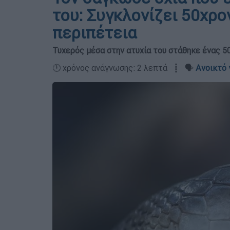
του: Συγκλονίζει 50χρο
περιπέτεια
Τυχερός μέσα στην ατυχία του στάθηκε ένας 5
🕛 χρόνος ανάγνωσης: 2 λεπτά ┋ 🗣️
Ανοικτό 