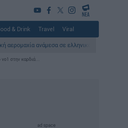
ood & Drink
Travel
Viral
α ανάμεσα σε ελληνικά και τουρκικά F-16
 νο1 στην καρδιά...