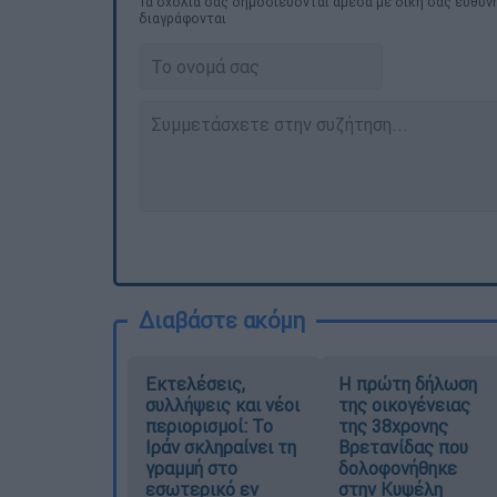
Τα σχολιά σας δημοσιεύονται άμεσα με δική σας ευθύνη
διαγράφονται
Διαβάστε ακόμη
Εκτελέσεις,
Η πρώτη δήλωση
συλλήψεις και νέοι
της οικογένειας
περιορισμοί: Το
της 38χρονης
Ιράν σκληραίνει τη
Βρετανίδας που
γραμμή στο
δολοφονήθηκε
εσωτερικό εν
στην Κυψέλη