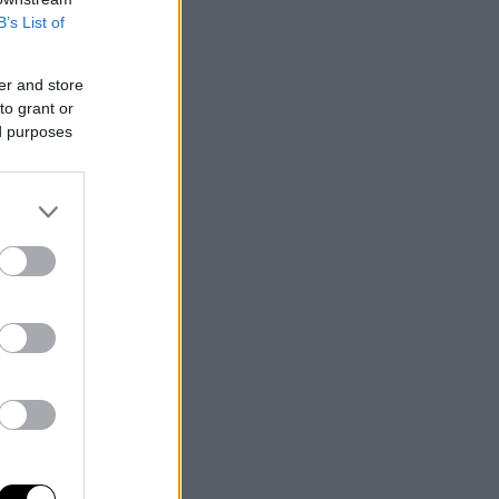
B’s List of
er and store
to grant or
ed purposes