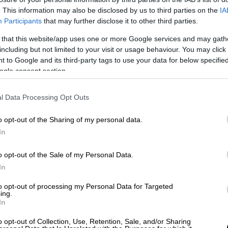
ρυπώσει στο ένα παπούτσι.
. This information may also be disclosed by us to third parties on the
IA
Participants
that may further disclose it to other third parties.
 that this website/app uses one or more Google services and may gath
including but not limited to your visit or usage behaviour. You may click 
 to Google and its third-party tags to use your data for below specifi
εταξύ οδηγών στη μέση του δρόμου,
ogle consent section.
l Data Processing Opt Outs
o opt-out of the Sharing of my personal data.
ονης πριν πέσει από τη γέφυρα -
In
o opt-out of the Sale of my Personal Data.
In
to opt-out of processing my Personal Data for Targeted
ing.
In
o opt-out of Collection, Use, Retention, Sale, and/or Sharing