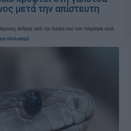
νος μετά την απίστευτη
0χρονος άνδρας από την Αχαϊα που τον τσίμπησε οχιά
για σχολιασμό