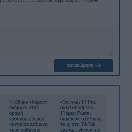
. Το ΕΘΝΟΣ θα παρεμβαίνει και τα προσβλητικά σχόλια θα
καταχώρηση
Ντύθηκε «Χάρος»,
«Όχι γκέι 17 Pro,
ανέβηκε στην
αλλά σπασμένο
οροφή
11άρι»: Ρώσοι
νοσοκομείου και
διαλύουν τα iPhone
κοιτούσε επίμονα
τους στο TikTok
τους ασθενείς
για να... γίνουν πιο