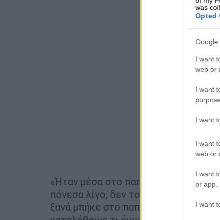
of my P
was col
Opted 
Google 
I want t
web or d
I want t
purpose
I want 
I want t
web or d
I want t
«Ήταν μέσα στο παπούτσι. Πήγα να φ
or app.
πόνεσα λίγο, δεν το κατάλαβα ότι ήτ
I want t
ξανά μπήκε στο παπούτσι, μικρή ήτα
καταλάβαινα τι έγινε», είπε, μιλώντ