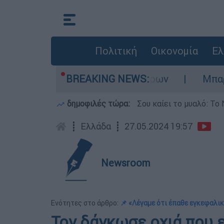
Πολιτική
Οικονομία
Ελ
η σύγκρουση ελικοπτέρων
BREAKING NEWS:
Μπαράζ προκλήσ
δημοφιλές τώρα:
Σου καίει το μυαλό: Το 
┋
Ελλάδα
┋
27.05.2024 19:57
Newsroom
Ενότητες στο άρθρο:
📌 «Λέγαμε ότι έπαθε εγκεφαλι
Τον δάγκωσε οχιά που 