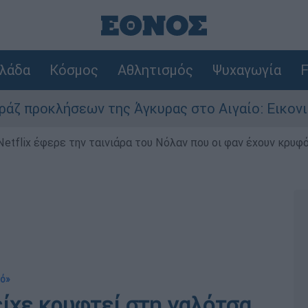
λάδα
Κόσμος
Αθλητισμός
Ψυχαγωγία
F
εων της Άγκυρας στο Αιγαίο: Εικονική αερομαχί
Netflix έφερε την ταινιάρα του Νόλαν που οι φαν έχουν κρυφό
κό»
είχε κρυφτεί στη γαλότσα