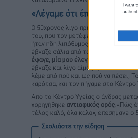
I want t
«Λέγαμε ότι έπαθε εγκεφαλ
authenti
Ο 50χρονος λίγο πριν χάσει τις αισθ
του, που τον μετέφεραν στο πλησιέσ
ήταν ήδη λιπόθυμος. Ήταν κάτω που 
έβγαζε σάλια από το στόμα, με το ζόρ
έφαγε, μία μου έλεγε στο χέρι, μία μ
έβγαζε και λίγο αίμα γύρω στα 2 εκ
λέμε από πού και ως πού να πέσει; Τ
καρότσα, και τον πήγαμε στο Κέντρο 
Από το Κέντρο Υγείας ο άνδρας μετ
χορηγήθηκε
αντιοφικός ορός
.«Πώς έ
τέλος καλό, όλα καλά», επεσήμανε ο