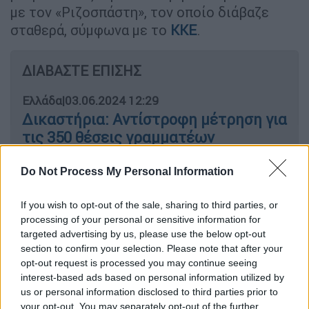
με τον «Ριζοσπάστη», τον οποίο διάβαζε
σταθερά, σύμφωνα με το
ΚΚΕ
.
ΔΙΑΒΑΣΤΕ ΕΠΙΣΗΣ
Ελλάδα
|
03.06.2024 12:29
Δικαστήρια: Αντίστροφη μέτρηση για
τις 350 θέσεις γραμματέων
Do Not Process My Personal Information
Ελλάδα
|
03.06.2024 13:00
Μαγνησία: Εισαγγελική παρέμβαση
If you wish to opt-out of the sale, sharing to third parties, or
για τα κρούσματα γαστρεντερίτιδας -
processing of your personal or sensitive information for
Μια νεκρή
targeted advertising by us, please use the below opt-out
section to confirm your selection. Please note that after your
opt-out request is processed you may continue seeing
interest-based ads based on personal information utilized by
us or personal information disclosed to third parties prior to
Το Κομμουνιστικό Κόμμα, εξέδωσε
your opt-out. You may separately opt-out of the further