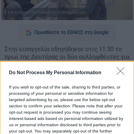
Στον εισαγγελέα Χανίων οι συλληφθέντες
Προσθέστε το ΕΘΝΟΣ στη Google
Στην εισαγγελία οδηγήθηκαν στις 11:30 το
πρωί της Δευτέρας οι δύο συλληφθέντες για
την
αιματηρή επίθεση
σε
μίνι μάρκετ
στα
Χανιά
.
Do Not Process My Personal Information
Πρόκειται για έναν 46χρονο από τη Ρωσία
If you wish to opt-out of the sale, sharing to third parties, or
και έναν 30χρονο από την Αλβανία οι οποία
processing of your personal or sensitive information for
κατηγορούνται πως
επιτέθηκαν
και
targeted advertising by us, please use the below opt-out
section to confirm your selection. Please note that after your
πυροβόλησαν
τρία άτομα στο κατάστημα
,
opt-out request is processed you may continue seeing
στη διασταύρωση των οδών Μυλωνογιάννη
interest-based ads based on personal information utilized by
και Εφέδρων Πολεμιστών.
us or personal information disclosed to third parties prior to
your opt-out. You may separately opt-out of the further