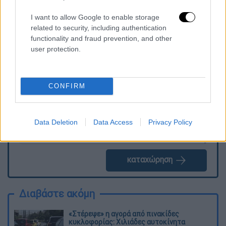
I want to allow Google to enable storage
related to security, including authentication
functionality and fraud prevention, and other
Τα σχολιά σας δημοσιεύονται άμεσα με δική σας ευθύνη. Το
user protection.
ΕΘΝΟΣ θα παρεμβαίνει και τα προσβλητικά σχόλια θα
διαγράφονται
CONFIRM
Data Deletion
Data Access
Privacy Policy
καταχώρηση
Διαβάστε ακόμη
«Στέρεψε» η αγορά από πινακίδες
κυκλοφορίας: Χιλιάδες αυτοκίνητα