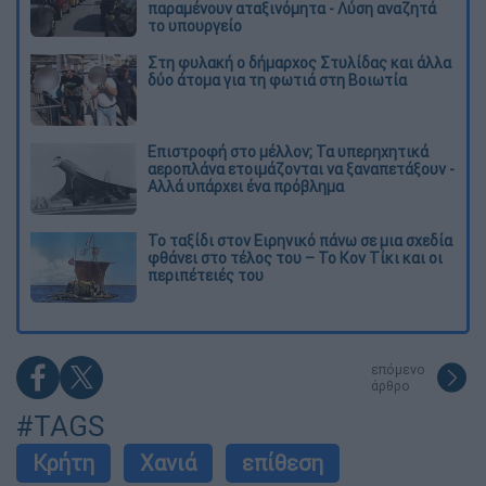
παραμένουν αταξινόμητα - Λύση αναζητά
το υπουργείο
Στη φυλακή ο δήμαρχος Στυλίδας και άλλα
δύο άτομα για τη φωτιά στη Βοιωτία
Επιστροφή στο μέλλον; Τα υπερηχητικά
αεροπλάνα ετοιμάζονται να ξαναπετάξουν -
Αλλά υπάρχει ένα πρόβλημα
Το ταξίδι στον Ειρηνικό πάνω σε μια σχεδία
φθάνει στο τέλος του – Το Κον Τίκι και οι
περιπέτειές του
επόμενο
άρθρο
#TAGS
Κρήτη
Χανιά
επίθεση