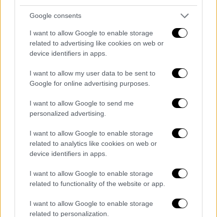
Δίωξης Ναρκωτικών Χανίων, βρήκαν και την
Google consents
μοτοσικλέτα με την οποία είχαν διαφύγει
I want to allow Google to enable storage
και την κατάσχεσαν.
related to advertising like cookies on web or
device identifiers in apps.
I want to allow my user data to be sent to
Google for online advertising purposes.
I want to allow Google to send me
video
personalized advertising.
I want to allow Google to enable storage
related to analytics like cookies on web or
device identifiers in apps.
I want to allow Google to enable storage
Οι δύο συλληφθέντες οδηγήθηκαν σήμερα
related to functionality of the website or app.
στις εισαγγελικές αρχές για
απόπειρα
ανθρωποκτονίας
κατά
συρροή
και
I want to allow Google to enable storage
related to personalization.
παραβάσεις νομοθεσίας περί όπλων.