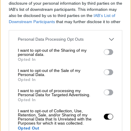
disclosure of your personal information by third parties on the
ΔΙΑΒΑΣΤΕ ΕΠΙΣΗΣ
IAB’s list of downstream participants. This information may
also be disclosed by us to third parties on the
IAB’s List of
Ελλάδα
|
16.06.2024 09:00
Downstream Participants
that may further disclose it to other
Χανιά: Συγκλονιστικό βίντεο
third parties.
ντοκουμέντο από τους
Please note that this website/app uses one or more Google
Personal Data Processing Opt Outs
πυροβολισμούς σε μίνι μάρκετ -
services and may gather and store information including but
Αναζητείται ο δράστης
not limited to your visit or usage behaviour. You may click to
I want to opt-out of the Sharing of my
personal data.
grant or deny consent to Google and its third-party tags to
Opted In
use your data for below specified purposes in below Google
consent section.
I want to opt-out of the Sale of my
Personal Data.
Πού τους εντόπισαν οι αστυνομικοί
Opted In
I want to opt-out of processing my
Όπως αναφέρει το
flashnews
, οι δύο
Personal Data for Targeted Advertising.
εντοπίστηκαν το βράδυ της Κυριακής 16/6
Opted In
σε
ημιτελή αγροτική
κατοικία σε περιοχή
I want to opt-out of Collection, Use,
του Δήμου Πλατανιά όπου είχαν κρυφτεί. Οι
Retention, Sale, and/or Sharing of my
Personal Data that Is Unrelated with the
αστυνομικοί της Υποδιεύθυνσης Ασφαλείας
Purposes for which it was collected.
Opted Out
Χανίων με τη συνδρομή του Τμήματος