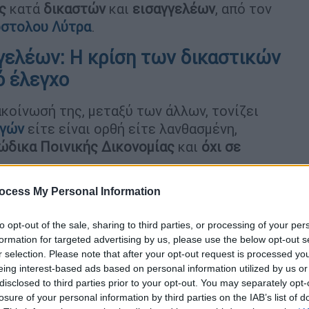
ς
κατά
δικαστών
και
εισαγγελέων
, από τον
στολου Λύτρα
.
γελέων: Η κρίση των δικαστικών
ό έλεγχο
ακοίνωσή της, μεταξύ των άλλων, τονίζει
ργών
είτε είναι ορθή είτε λανθασμένη,
ώδικα Ποινικής Δικονομίας
και
όχι σε
ocess My Personal Information
to opt-out of the sale, sharing to third parties, or processing of your per
formation for targeted advertising by us, please use the below opt-out s
 η δίωξη για κακούργημα, πολύ σωστά
r selection. Please note that after your opt-out request is processed y
eing interest-based ads based on personal information utilized by us or
disclosed to third parties prior to your opt-out. You may separately opt-
losure of your personal information by third parties on the IAB’s list of