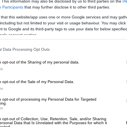
. This information may also be disclosed by us to third parties on the
IA
Participants
that may further disclose it to other third parties.
έχει ως εξής:
 that this website/app uses one or more Google services and may gath
including but not limited to your visit or usage behaviour. You may click 
Συντάγματος "Η δικαιοσύνη απονέμεται από
 to Google and its third-party tags to use your data for below specifi
ικούς δικαστές, που απολαμβάνουν
ogle consent section.
ίας", ενώ κατά την παράγραφο 2 "Οι
κόντων τους υπόκεινται μόνο στο Σύνταγμα
l Data Processing Opt Outs
μφωνα με το άρθρο 109παρ.4 του ΚΟΔΚΔΛ
τα για το δικαστικό λειτουργό: α…,β) η
o opt-out of the Sharing of my personal data.
εκφέρει κατά την άσκηση των καθηκόντων
In
παρ. 1 της Παγκόσμιας Χάρτας του Δικαστή
o opt-out of the Sale of my Personal Data.
υ ή βαριάς αμέλειας, οι οποίες
In
ση, δεν μπορεί να κινηθεί πειθαρχική
 ερμηνείας του νόμου, εκτίμησης
to opt-out of processing my Personal Data for Targeted
ing.
ποδεικτικών στοιχείων που διενήργησε ο
In
κής κρίσης". 'Αλλωστε, όπως κρίθηκε
o opt-out of Collection, Use, Retention, Sale, and/or Sharing
όφασης του Δικαστικού Συμβουλίου του
ersonal Data that Is Unrelated with the Purposes for which it
lected.