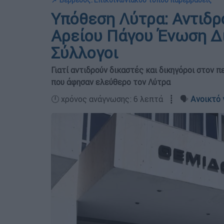
📌 Βερβεσός: Επικοινωνιακού τύπου παρεμβάσεις
Υπόθεση Λύτρα: Αντιδρ
Αρείου Πάγου Ένωση Δι
Σύλλογοι
Γιατί αντιδρούν δικαστές και δικηγόροι στον π
που άφησαν ελεύθερο τον Λύτρα
🕛 χρόνος ανάγνωσης: 6 λεπτά ┋ 🗣️
Ανοικτό 