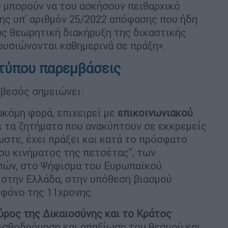
 μπορούν να του ασκήσουν πειθαρχικό
ης υπ' αριθμόν 25/2022 απόφασης που ήδη
ως θεωρητική διακήρυξη της δικαστικής
ουσιώνονται καθημερινά σε πράξη».
 τύπου παρεμβάσεις
ρβεσός σημειώνει:
 ακόμη φορά, επιχειρεί με
επικοινωνιακού
 τα ζητήματα που ανακύπτουν σε εκκρεμείς
ωστε, έχει πράξει και κατά το πρόσφατο
ου κινήματος της πετσέτας", των
πών, στο Ψήφισμα του Ευρωπαϊκού
 στην Ελλάδα, στην υπόθεση βιασμού
οφόνο της 11χρονης.
κύρος της Δικαιοσύνης και το Κράτος
ισθοδρόμηση και απαξίωση του θεσμού και