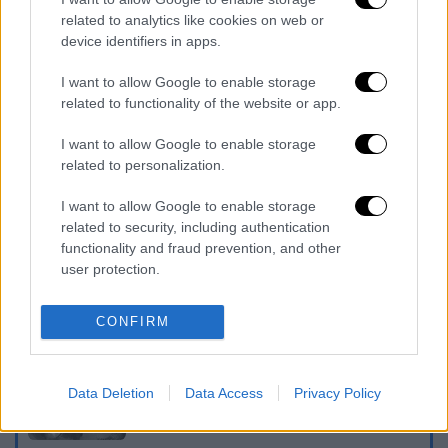
related to analytics like cookies on web or
device identifiers in apps.
I want to allow Google to enable storage
related to functionality of the website or app.
I want to allow Google to enable storage
related to personalization.
καταχώρηση
I want to allow Google to enable storage
related to security, including authentication
functionality and fraud prevention, and other
Διαβάστε ακόμη
user protection.
Δημιούργησαν με AI νέους ιούς μέσα σε
λίγες ώρες - Γιατί προβληματίζονται οι
CONFIRM
επιστήμονες
Σαν το τρομακτικό It: 15χρονο ντυμένος
Data Deletion
Data Access
Privacy Policy
κλόουν μαχαίρωσε μέχρι θανάτου
ηλικιωμένο - Τον κατέγραψε κάμερα