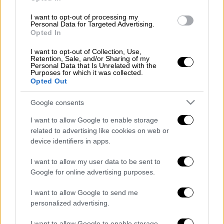
I want to opt-out of processing my
Personal Data for Targeted Advertising.
Ο κ. Κρητικός
ήταν αρχισυντάκτης του
Opted In
μεσημεριανού κεντρικού δελτίου του
I want to opt-out of Collection, Use,
Πρώτου Προγράμματος. «
Εργάστηκε με ήθος
Retention, Sale, and/or Sharing of my
Personal Data that Is Unrelated with the
και ευσυνειδησία και ήταν αγαπητός σε
Purposes for which it was collected.
όλους τους συναδέλφους και εξαίρετος
Opted Out
συνεργάτης του τμήματος ειδήσεων και
Google consents
ενημέρωσης της ΕΡΤ
. Η οικογένεια της ΕΡΤ
νιώθει φτωχότερη και εκφράζει τα θερμά
I want to allow Google to enable storage
related to advertising like cookies on web or
συλλυπητήρια της στους οικείους του»,
device identifiers in apps.
αναφέρει σε συλλυπητήριο μήνυμά της η
ΕΡΤ.
I want to allow my user data to be sent to
Google for online advertising purposes.
I want to allow Google to send me
Τα σχολιά σας δημοσιεύονται άμεσα με δική σας ευθύνη. Το
personalized advertising.
ΕΘΝΟΣ θα παρεμβαίνει και τα προσβλητικά σχόλια θα
διαγράφονται
I want to allow Google to enable storage