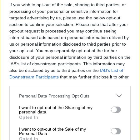
Προσθέστε το ΕΘΝΟΣ στη Google
If you wish to opt-out of the sale, sharing to third parties, or
processing of your personal or sensitive information for
targeted advertising by us, please use the below opt-out
Πέθανε ξαφνικά σε ηλικία 53 ετών ο
section to confirm your selection. Please note that after your
δημοσιογράφος
της ΕΡΤ και του Πρώτου
opt-out request is processed you may continue seeing
Προγράμματος,
Δημήτρης Κρητικός
.
interest-based ads based on personal information utilized by
us or personal information disclosed to third parties prior to
your opt-out. You may separately opt-out of the further
ΔΙΑΒΑΣΤΕ ΕΠΙΣΗΣ
disclosure of your personal information by third parties on the
IAB’s list of downstream participants. This information may
Ελλάδα
|
18.06.2024 12:55
also be disclosed by us to third parties on the
IAB’s List of
Πύρινα μέτωπα σε Έβρο και Λέσβο:
Downstream Participants
that may further disclose it to other
third parties.
Συναγερμός στην Πυροσβεστική
Please note that this website/app uses one or more Google
Personal Data Processing Opt Outs
services and may gather and store information including but
Ελλάδα
|
18.06.2024 12:30
not limited to your visit or usage behaviour. You may click to
I want to opt-out of the Sharing of my
Σοβαρό ατύχημα για τη Ρούλα
personal data.
grant or deny consent to Google and its third-party tags to
Opted In
Πισπιρίγκου: Έχει κάταγμα στο χέρι –
use your data for below specified purposes in below Google
Τι συνέβη
consent section.
I want to opt-out of the Sale of my
Personal Data.
Opted In