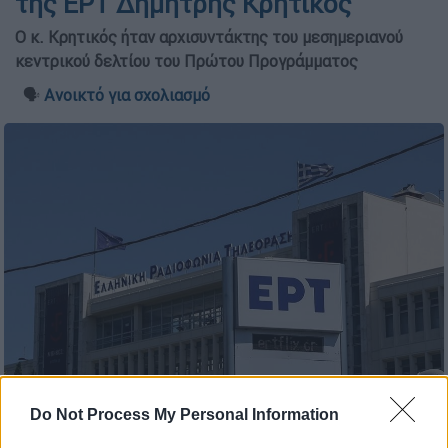
της ΕΡΤ Δημήτρης Κρητικός
Ο κ. Κρητικός ήταν αρχισυντάκτης του μεσημεριανού
κεντρικού δελτίου του Πρώτου Προγράμματος
🗣️
Ανοικτό για σχολιασμό
Το ραδιομέγαρο της ΕΡΤ στην Αγία Παρασκευή (Eurokinissi)
Do Not Process My Personal Information