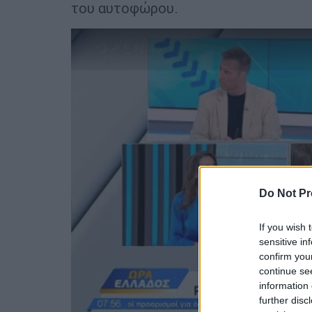
του αυτοφώρου.
Do Not Pr
If you wish 
sensitive in
confirm you
continue se
information 
further disc