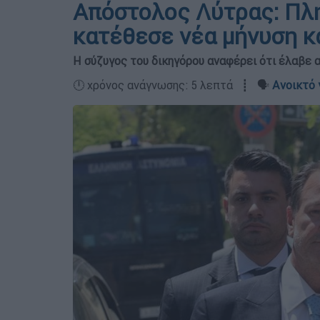
Απόστολος Λύτρας: Πλη
κατέθεσε νέα μήνυση κ
Η σύζυγος του δικηγόρου αναφέρει ότι έλαβε α
🕛 χρόνος ανάγνωσης: 5 λεπτά ┋ 🗣️
Ανοικτό 