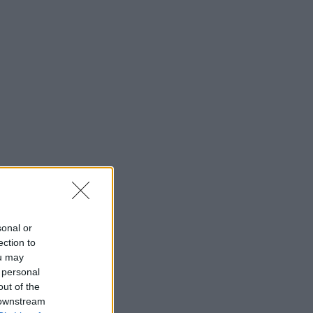
sonal or
ection to
ou may
 personal
out of the
 downstream