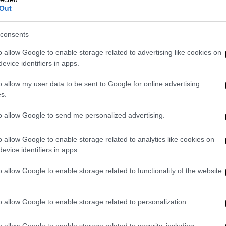
Out
consents
o allow Google to enable storage related to advertising like cookies on
ή του σπιτιού, η σύζυγος του Απόστολου
evice identifiers in apps.
panic button
και στη συνέχεια υπέστη
 να φτάσει στο σημείο το
ΕΚΑΒ
για να της
o allow my user data to be sent to Google for online advertising
συνέχεια υπέβαλε τη μήνυση.
s.
to allow Google to send me personalized advertising.
 στιγμή της σύλληψής του
o allow Google to enable storage related to analytics like cookies on
evice identifiers in apps.
ι βίντεο από τη στιγμή της
σύλληψης
του
o allow Google to enable storage related to functionality of the website
ύτρα
και τη μεταφορά του στο
Αστυνομικό
o allow Google to enable storage related to personalization.
 στιγμή που το περιπολικό της ΕΛ.ΑΣ.
το κέντρο της Αθήνας, ύστερα από κλήση
o allow Google to enable storage related to security, including