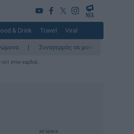
ood & Drink
Travel
Viral
Συναγερμός σε μοναστήρι στην Κύπρο: Μοναχός
 νο1 στην καρδιά...