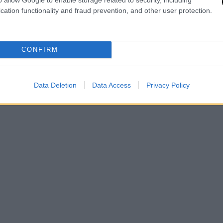
ξέτασε την 37χρονη γυναίκα και
cation functionality and fraud prevention, and other user protection.
Ο γιατρός αντιλήφθηκε πως
τα χτυπήματα
άλες
, όπως ισχυρίστηκε και ο Απόστολος
CONFIRM
Data Deletion
Data Access
Privacy Policy