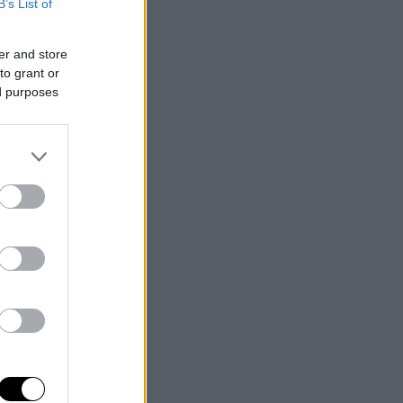
B’s List of
er and store
to grant or
ed purposes