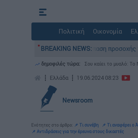
Πολιτική
Οικονομία
Ελ
στις Σέρρες: «Απόσπαση προσοχής του οδηγού» 
BREAKING NEWS:
δημοφιλές τώρα:
Σου καίει το μυαλό: Το 
┋
Ελλάδα
┋
19.06.2024 08:23
Newsroom
Ενότητες στο άρθρο:
📌 Τι συνέβη
📌 Τι αναφέρει ο 
📌 Αντιδράσεις για την έρευνα στους δικαστές