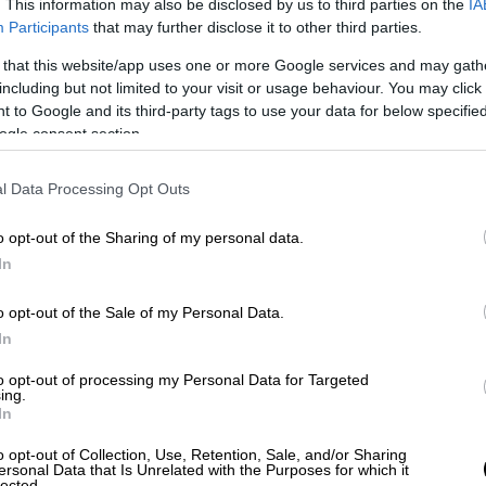
. This information may also be disclosed by us to third parties on the
IA
Participants
that may further disclose it to other third parties.
 that this website/app uses one or more Google services and may gath
including but not limited to your visit or usage behaviour. You may click 
ωσε η εκπομπή «Ώρα Ελλάδος» του OPEN,
 to Google and its third-party tags to use your data for below specifi
,
διατάραξη οικιακής ειρήνης, παράνομη βία,
ogle consent section.
ου έφτασαν στο σπίτι μαζί με την πρώην
ένα τους παιδί προκειμένου να πάρουν
l Data Processing Opt Outs
ατηγορούμενου.
o opt-out of the Sharing of my personal data.
In
o opt-out of the Sale of my Personal Data.
In
» τον ξυλοδαρμό της συζύγου του
που κινητοποίησε τις Αρχές
to opt-out of processing my Personal Data for Targeted
ing.
In
o opt-out of Collection, Use, Retention, Sale, and/or Sharing
α τη μεταγωγή του Απόστολου Λύτρα
ersonal Data that Is Unrelated with the Purposes for which it
lected.