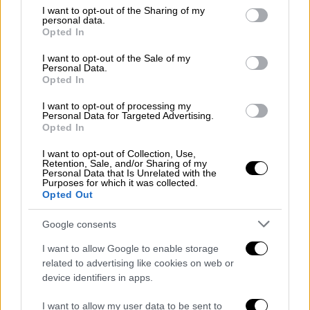
not limited to your visit or usage behaviour. You may click to
I want to opt-out of the Sharing of my
personal data.
grant or deny consent to Google and its third-party tags to
Opted In
use your data for below specified purposes in below Google
consent section.
I want to opt-out of the Sale of my
Personal Data.
Opted In
I want to opt-out of processing my
Personal Data for Targeted Advertising.
Opted In
Σε αυτά φαίνεται ότι το θύμα της επίθεσης
I want to opt-out of Collection, Use,
βρισκόταν σε ανοικτή επικοινωνία με την
Retention, Sale, and/or Sharing of my
Personal Data that Is Unrelated with the
κόρη, από τον πρώτο γάμο του συζύγου της η
Purposes for which it was collected.
οποία -ως γνωστόν- είχε επισκεφθεί την
Opted Out
κατοικία του πατέρα της στον Γέρακα από
Google consents
όπου πήρε αντικείμενα και λεφτά.
I want to allow Google to enable storage
Τα μηνύματα
related to advertising like cookies on web or
device identifiers in apps.
Το MEGΑ έδωσε στη δημοσιότητα τα
μηνύματα που αντάλλαξαν μεταξύ τους η
I want to allow my user data to be sent to