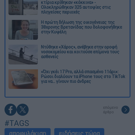
κτίρια κρίθηκαν «κόκκινα» -
Ολοκληρώθηκαν 325 αυτοψίες στις
πληγείσες περιοχές
Η πρώτη δήλωση της οικογένειας της
38χρονης Βρετανίδας που δολοφονήθηκε
στην Κυψέλη
Ντύθηκε «Χάρος», ανέβηκε στην οροφή
νοσοκομείου και κοιτούσε επίμονα τους
ασθενείς
«Όχι γκέι 17 Pro, αλλά σπασμένο 11άρι»:
Ρώσοι διαλύουν τα iPhone τους στο TikTok
για να... γίνουν πιο άνδρες
επόμενο
άρθρο
#TAGS
αποφυλάκιση
ειδήσεις τώρα