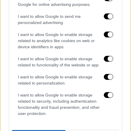
Google for online advertising purposes.
Σοφία Πολυζωγοπούλου και η κόρη του
Απόστολου Λύτρα πριν την προφυλάκιση του
I want to allow Google to send me
γνωστού ποινικολόγου.
personalized advertising.
Κόρη Λύτρα
: Σοφία πρέπει να πάω να
I want to allow Google to enable storage
πράγματα. Δεν προφυλακίστηκε.
related to analytics like cookies on web or
device identifiers in apps.
Μπορώ;
Σοφία Πολυζωγοπούλου:
Θα μιλήσουμε
I want to allow Google to enable storage
λίγο αργότερα.
related to functionality of the website or app.
Κόρη Λύτρα:
Πάρε με σύντομα. Δεν έχει
I want to allow Google to enable storage
τίποτα και έχουμε θέμα.
related to personalization.
Λίγο αργότερα ακολουθεί ο εξής διάλογος:
I want to allow Google to enable storage
related to security, including authentication
Κόρη Λύτρα:
Πώς είσαι; Χρειάζεσαι κάτι
functionality and fraud prevention, and other
να σου φέρω; Ευχαριστώ πολύ και τους
user protection.
γονείς σου για πριν, δεν κατάλαβα πως
μου συνέβη.