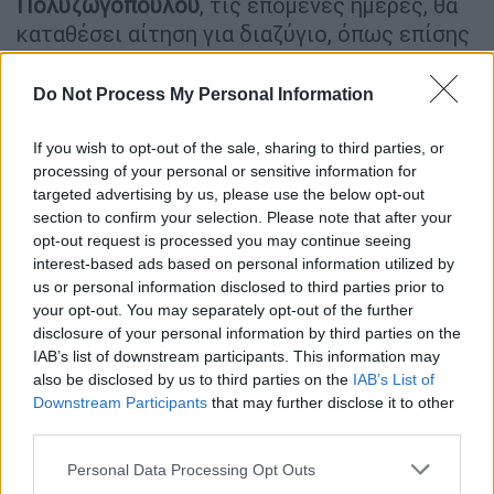
Πολυζωγοπούλου
, τις επόμενες ημέρες, θα
καταθέσει αίτηση για διαζύγιο, όπως επίσης
και ασφαλιστικά μέτρα για την επιμέλεια της
κόρης τους
Do Not Process My Personal Information
Την ίδια στιγμή το φως της δημοσιότητας
If you wish to opt-out of the sale, sharing to third parties, or
βλέπουν τα μηνύματα που αντάλλαξαν η
processing of your personal or sensitive information for
Σοφία
Πολυζωγοπούλου
με
την κόρη του
targeted advertising by us, please use the below opt-out
section to confirm your selection. Please note that after your
Απόστολου
Λύτρα
και τα οποία
opt-out request is processed you may continue seeing
αποκαλύπτουν τι ακριβώς συνέβη λίγο πριν
interest-based ads based on personal information utilized by
το επεισόδιο το βράδυ της
Τρίτης
(18/6) που
us or personal information disclosed to third parties prior to
οδήγησε σε κατάθεση μηνύσεων και
your opt-out. You may separately opt-out of the further
σηματοδότησε την αντίστροφη μέτρηση για
disclosure of your personal information by third parties on the
IAB’s list of downstream participants. This information may
την έκδοση εντάλματος σύλληψης σε βάρος
also be disclosed by us to third parties on the
IAB’s List of
του ποινικολόγου.
Downstream Participants
that may further disclose it to other
third parties.
Please note that this website/app uses one or more Google
Personal Data Processing Opt Outs
services and may gather and store information including but