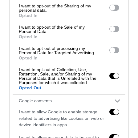
Ολοταχώς στις παραλίες της Αττικής
not limited to your visit or usage behaviour. You may click to
I want to opt-out of the Sharing of my
personal data.
για βουτιές όσοι δεν έφυγαν το
grant or deny consent to Google and its third-party tags to
Opted In
use your data for below specified purposes in below Google
τριήμερο: Bίντεο με τις γεμάτες πλαζ
consent section.
- Ο καιρός την Τρίτη
I want to opt-out of the Sale of my
Personal Data.
Opted In
Ελλάδα
|
24.06.2024 18:38
I want to opt-out of processing my
Personal Data for Targeted Advertising.
Φωτιά στη Λαύκα Κορινθίας -
Opted In
Σηκώθηκαν εναέρια μέσα
I want to opt-out of Collection, Use,
Retention, Sale, and/or Sharing of my
Personal Data that Is Unrelated with the
Purposes for which it was collected.
Opted Out
Διερευνώνται τα αίτια εκδήλωσης
των πυρκαγιών
Google consents
I want to allow Google to enable storage
Τα κατά τόπους ανακριτικά
γραφεία
, καθώς
related to advertising like cookies on web or
και Κλιμάκια της Διεύθυνσης Αντιμετώπισης
device identifiers in apps.
Εγκλημάτων Εμπρησμού (Δ.Α.Ε.Ε.)
I want to allow my user data to be sent to