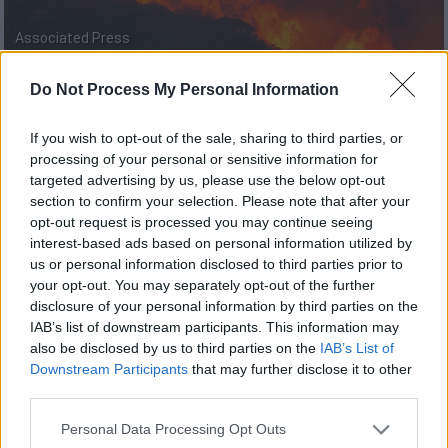
Associated Press
Do Not Process My Personal Information
Προσθέστε το ΕΘΝΟΣ στη Google
If you wish to opt-out of the sale, sharing to third parties, or
Τριαντατέσσερις αγροτοδασικές
πυρκαγιέ
ς
processing of your personal or sensitive information for
targeted advertising by us, please use the below opt-out
εκδηλώθηκαν σήμερα, σύμφωνα με την
section to confirm your selection. Please note that after your
Πυροσβεστική.
opt-out request is processed you may continue seeing
interest-based ads based on personal information utilized by
Οι 30 εξ αυτών αντιμετωπίστηκαν άμεσα,
us or personal information disclosed to third parties prior to
στο αρχικό τους στάδιο, ενώ οι
your opt-out. You may separately opt-out of the further
πυροσβεστικές δυνάμεις
αντιμετωπίζουν
disclosure of your personal information by third parties on the
IAB’s list of downstream participants. This information may
ακόμη τέσσερις.
also be disclosed by us to third parties on the
IAB’s List of
Downstream Participants
that may further disclose it to other
ΔΙΑΒΑΣΤΕ ΕΠΙΣΗΣ
third parties.
Please note that this website/app uses one or more Google
Personal Data Processing Opt Outs
Ελλάδα
|
24.06.2024 18:19
services and may gather and store information including but