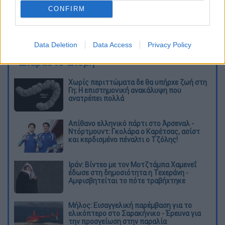
CONFIRM
καταχώρηση
Data Deletion
Data Access
Privacy Policy
Διαβάστε ακόμη
Χωρίς περιττώματα δε θα υπήρχε ζωή στη
Γη: Η επιστημονική ανακάλυψη που
ανατρέπει πολλά
Απίθανο ελληνικό πάρτι στο Άρσεναλ -
Ντόρτμουντ: Γκολάρα ο Καρέτσας, ασίστ
και κερδισμένο πέναλτι ο Τζόλης!
Ιράν: Βίντεο με τον Μοτζτάμπα Χαμενεΐ
έδωσε στη δημοσιότητα η Τεχεράνη -
Αμφισβητείται το πότε τραβήχτηκε
Μήλος: Εισαγγελική παρέμβαση για το
ελικόπτερο στο Σαρακήνικο - Έρευνα για
την προσγείωση στην παραλία