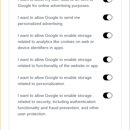
διερευνούν τα αίτια εκδήλωσης των
Google for online advertising purposes.
πυρκαγιών.
I want to allow Google to send me
Η
Πυροσβεστική
κάνει παράκληση στους
personalized advertising.
πολίτες, να είναι ιδιαίτερα προσεκτικοί και
I want to allow Google to enable storage
σε περίπτωση πυρκαγιάς, για τη δική τους
related to analytics like cookies on web or
ασφάλεια, να ακολουθούν πιστά τις
device identifiers in apps.
υποδείξεις
των αρμόδιων Αρχών.
I want to allow Google to enable storage
related to functionality of the website or app.
I want to allow Google to enable storage
Τα σχολιά σας δημοσιεύονται άμεσα με δική σας ευθύνη. Το
ΕΘΝΟΣ θα παρεμβαίνει και τα προσβλητικά σχόλια θα
related to personalization.
διαγράφονται
I want to allow Google to enable storage
related to security, including authentication
functionality and fraud prevention, and other
user protection.