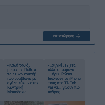
καταχώρηση
«Καλό ταξίδι
«Όχι γκέι 17 Pro,
μικρέ...»: Πέθανε
αλλά σπασμένο
το λευκό κουτάβι
11άρι»: Ρώσοι
που συμβίωνε με
διαλύουν τα iPhone
αγέλη λύκων στην
τους στο TikTok
Κεντρική
για να... γίνουν πιο
Μακεδονία
άνδρες