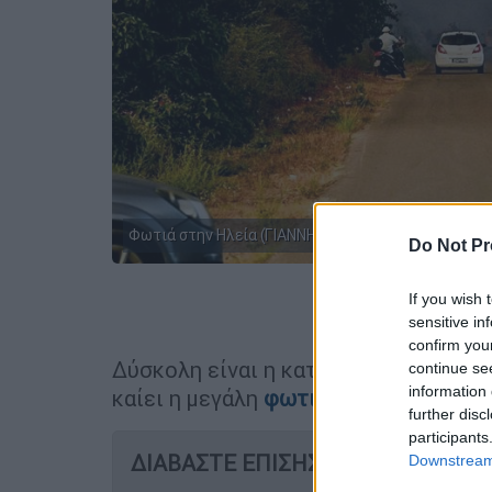
Φωτιά στην Ηλεία (ΓΙΑΝΝΗΣ ΣΠΥΡΟΥΝΗΣ/ILIALIVE.
Do Not Pr
If you wish 
Προσθέστε
sensitive in
confirm you
Δύσκολη είναι η κατάσταση στο
Ορθο
continue se
information 
καίει η μεγάλη
φωτιά
που ξέσπασε το
further disc
participants
ΔΙΑΒΑΣΤΕ ΕΠΙΣΗΣ
Downstream 