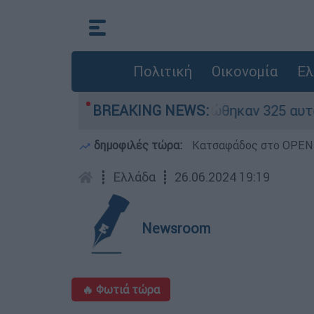
Πολιτική
Οικονομία
Ελ
 «κόκκινα» - Ολοκληρώθηκαν 325 αυτοψίες στις
BREAKING NEWS:
δημοφιλές τώρα:
Κατσαφάδος στο OPEN: 
┋
Ελλάδα
┋
26.06.2024 19:19
Newsroom
🔥 Φωτιά τώρα