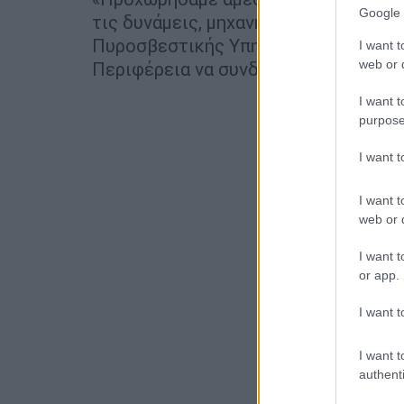
Google 
τις δυνάμεις, μηχανήματα έργου και 
Πυροσβεστικής Υπηρεσίας . Έχω ζητή
I want t
web or d
Περιφέρεια να συνδράμουν...».
I want t
purpose
I want 
I want t
web or d
I want t
or app.
I want t
I want t
authenti