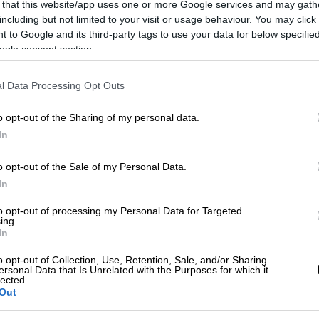
 that this website/app uses one or more Google services and may gath
including but not limited to your visit or usage behaviour. You may click 
λέει το περιβάλλον της
 to Google and its third-party tags to use your data for below specifi
ρμό από τον Λύτρα
ogle consent section.
l Data Processing Opt Outs
α: Νοσηλεύεται διασωληνωμένος,
o opt-out of the Sharing of my personal data.
ήσεις του από πισίνα
In
o opt-out of the Sale of my Personal Data.
In
φωτιά
to opt-out of processing my Personal Data for Targeted
ing.
σημείο της μεγάλης
δασικής πυρκαγιάς
In
βεστικού Σώματος
τη μάχη για να σωθεί το
o opt-out of Collection, Use, Retention, Sale, and/or Sharing
 δήλωσή του ο δήμαρχος Μετεώρων
ersonal Data that Is Unrelated with the Purposes for which it
lected.
ε:
Out
ου χωριού και ο Δήμος Μετεώρων με όλες