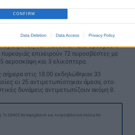
CONFIRM
Data Deletion
Data Access
Privacy Policy
 απομάκρυνση των κατοίκων από Ορθοβούνι
ς πυρκαγιάς επιχειρούν 72 πυροσβέστες με
 5 αεροσκάφη και 3 ελικόπτερα.
ς σήμερα στις 18:00 εκδηλώθηκαν 33
ποίες οι 25 αντιμετωπίστηκαν άμεσα, στο
στικές δυνάμεις αντιμετωπίζουν ακόμη 8.
. Το ΕΘΝΟΣ θα παρεμβαίνει και τα προσβλητικά σχόλια θα