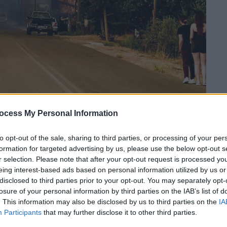
GR/EUROKINISSI)
ocess My Personal Information
to opt-out of the sale, sharing to third parties, or processing of your per
 το ΕΘΝΟΣ στη Google
formation for targeted advertising by us, please use the below opt-out s
r selection. Please note that after your opt-out request is processed y
βούνι Καλαμπάκας
καθώς συνεχίζει να
eing interest-based ads based on personal information utilized by us or
disclosed to third parties prior to your opt-out. You may separately opt-
 μεσημέρι.
losure of your personal information by third parties on the IAB’s list of
. This information may also be disclosed by us to third parties on the
IA
Participants
that may further disclose it to other third parties.