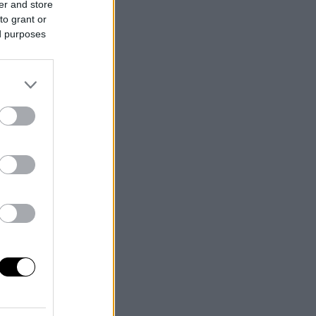
er and store
to grant or
ed purposes