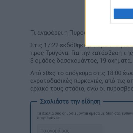
Τι αναφέρει η Πυροσβεστική
Στις 17:22 εκδόθηκε μήνυμα 112 για
προς Τρυγόνα. Για την κατάσβεση τη
3 ομάδες δασοκομάντος, 19 οχήματα,
Από χθες το απόγευμα στις 18:00 έω
αγροτοδασικές πυρκαγιές, από τις ο
αρχικό τους στάδιο, ενώ οι πυροσβε
Τα σχολιά σας δημοσιεύονται άμεσα με δική σας ευθύνη
διαγράφονται