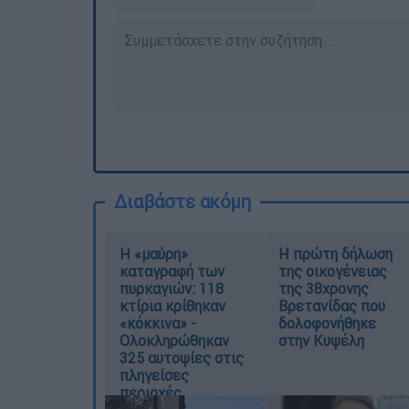
Διαβάστε ακόμη
Η «μαύρη»
Η πρώτη δήλωση
καταγραφή των
της οικογένειας
πυρκαγιών: 118
της 38χρονης
κτίρια κρίθηκαν
Βρετανίδας που
«κόκκινα» -
δολοφονήθηκε
Ολοκληρώθηκαν
στην Κυψέλη
325 αυτοψίες στις
πληγείσες
περιοχές