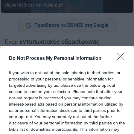
υδροστρόβιλος στη Χαλκιδική
Προσθέστε το ΕΘΝΟΣ στη Google
Ένας
εντυπωσιακός υδροσίφωνας
καταγράφηκε στην
παραλία
της
Σάρτης
, στη
Σιθωνία
Χαλκιδικής
, ο οποίος
Do Not Process My Personal Information
απαθανατίστηκε από φωτογραφίες που
δημοσιεύτηκαν στη σελίδα Meteology
If you wish to opt-out of the sale, sharing to third parties, or
processing of your personal or sensitive information for
LiveCams Application στο Facebook.
targeted advertising by us, please use the below opt-out
section to confirm your selection. Please note that after your
Στη Χαλκιδική
έπεσαν αρκετοί
κεραυνοί
και
opt-out request is processed you may continue seeing
σημειώθηκαν σε διάφορα σημεία
καταιγίδες
interest-based ads based on personal information utilized by
κατά τη διάρκεια της νύχτας,
χ
ωρίς, ωστόσο,
us or personal information disclosed to third parties prior to
να σημειωθεί κάποιο ιδιαίτερο πρόβλημα.
your opt-out. You may separately opt-out of the further
disclosure of your personal information by third parties on the
Νέα επιδείνωση από το απόγευμα
IAB’s list of downstream participants. This information may