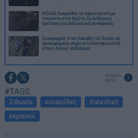
Η ΕΛΑΣ διαψεύδει το περιστατικό με
τουρίστα στην Κρήτη: Σε ενήλικη η
πρόταση για σεξουαλική συνεύρεση
Συναγερμός στον Λυκαβηττό: Σορός σε
προχωρημένη σήψη εντοπίστηκε κοντά
στους Αγίους Ισιδώρους
επόμενο
άρθρο
#TAGS
Σιθωνία
καταιγίδες
Χαλκιδική
κεραυνοί