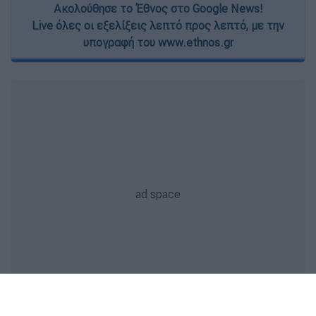
Ακολούθησε το Έθνος στο Google News!
Live όλες οι εξελίξεις λεπτό προς λεπτό, με την
υπογραφή του www.ethnos.gr