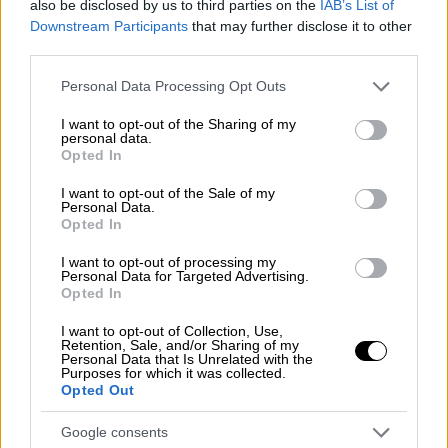
also be disclosed by us to third parties on the
IAB’s List of
Νέα επιδείνωση του καιρού, με βροχές,
Downstream Participants
that may further disclose it to other
third parties.
καταιγίδες
και κεραυνούς, αναμένεται για
τις επόμενες ώρες στη Χαλκιδική, με τα
Please note that this website/app uses one or more Google
Personal Data Processing Opt Outs
φαινόμενα να εξασθενούν τις πρώτες
services and may gather and store information including but
not limited to your visit or usage behaviour. You may click to
I want to opt-out of the Sharing of my
απογευματινές ώρες.
personal data.
grant or deny consent to Google and its third-party tags to
Opted In
use your data for below specified purposes in below Google
consent section.
I want to opt-out of the Sale of my
Personal Data.
Opted In
I want to opt-out of processing my
Personal Data for Targeted Advertising.
Opted In
I want to opt-out of Collection, Use,
Retention, Sale, and/or Sharing of my
Personal Data that Is Unrelated with the
Purposes for which it was collected.
Opted Out
Google consents