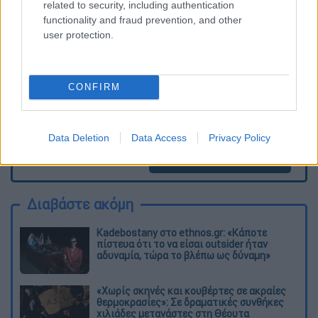
ΕΘΝΟΣ θα παρεμβαίνει και τα προσβλητικά σχόλια θα
related to security, including authentication
διαγράφονται
functionality and fraud prevention, and other
user protection.
CONFIRM
Data Deletion
Data Access
Privacy Policy
καταχώρηση
Διαβάστε ακόμη
Kadebostany στο ethnos.gr: «Κάποτε
πίστευα ότι το να είσαι outsider ήταν
αδυναμία, τώρα το βλέπω ως δύναμη»
«Χωρίς σκηνές και κουβέρτες σε ακραίες
θερμοκρασίες»: Σε δραματικές συνθήκες
χιλιάδες μετανάστες στη Θέουτα