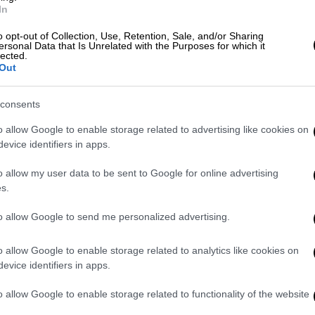
In
συνελήφθησαν
από αστυνομικούς της
o opt-out of Collection, Use, Retention, Sale, and/or Sharing
 Θεσσαλονίκης και σε βάρος τους
ersonal Data that Is Unrelated with the Purposes for which it
lected.
τά περίπτωση- αδικήματα της
εξύβρισης,
Out
λής γενετήσιας αξιοπρέπειας
και
consents
o allow Google to enable storage related to advertising like cookies on
evice identifiers in apps.
o allow my user data to be sent to Google for online advertising
ε και μου προκάλεσε φόβο» - Τα
s.
 δέχτηκε επίθεση από τον Αυγενάκη
to allow Google to send me personalized advertising.
o allow Google to enable storage related to analytics like cookies on
evice identifiers in apps.
ισαγγελέας
o allow Google to enable storage related to functionality of the website
υ οι δύο ανήλικοι αφέθηκαν
ελεύθεροι