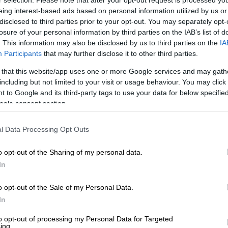
eing interest-based ads based on personal information utilized by us or
disclosed to third parties prior to your opt-out. You may separately opt-
losure of your personal information by third parties on the IAB’s list of
. This information may also be disclosed by us to third parties on the
IA
Participants
that may further disclose it to other third parties.
 that this website/app uses one or more Google services and may gath
including but not limited to your visit or usage behaviour. You may click 
 to Google and its third-party tags to use your data for below specifi
ogle consent section.
l Data Processing Opt Outs
 το ΕΘΝΟΣ στη Google
o opt-out of the Sharing of my personal data.
ρονου από τη
Χαλκιδική
, πως δύο ανήλικοι,
In
ον του και τον παρενοχλούσαν σεξουαλικά,
ας με κινητό τηλέφωνο τις φρικτές τους
o opt-out of the Sale of my Personal Data.
In
to opt-out of processing my Personal Data for Targeted
ούνται οι ανήλικοι
ing.