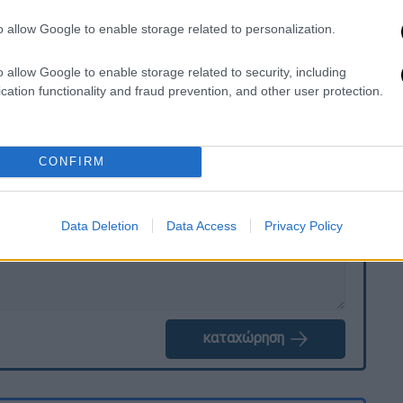
ου διεξάγεται για τις καταγγελλόμενες
o allow Google to enable storage related to personalization.
από τα τέλη Ιουνίου έως τις αρχές Ιουλίου
o allow Google to enable storage related to security, including
cation functionality and fraud prevention, and other user protection.
. Το ΕΘΝΟΣ θα παρεμβαίνει και τα προσβλητικά σχόλια θα
CONFIRM
Data Deletion
Data Access
Privacy Policy
καταχώρηση