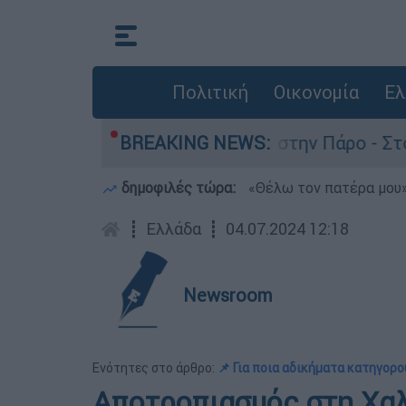
Πολιτική
Οικονομία
Ελ
α τον θάνατο του 4χρονου στην Πάρο - Στο «μικ
BREAKING NEWS:
δημοφιλές τώρα:
«Θέλω τον πατέρα μου»:
┋
Ελλάδα
┋
04.07.2024 12:18
Newsroom
Ενότητες στο άρθρο:
📌 Για ποια αδικήματα κατηγορο
Αποτροπιασμός στη Χαλ