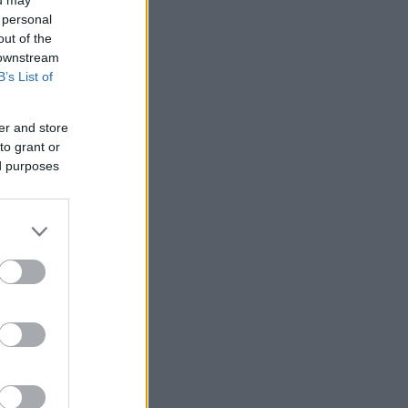
 personal
out of the
 downstream
B’s List of
er and store
to grant or
ed purposes