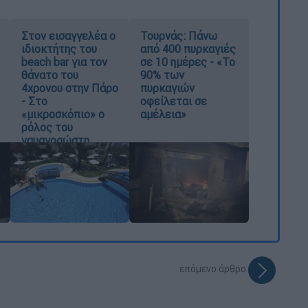
Στον εισαγγελέα ο
Τουρνάς: Πάνω
ιδιοκτήτης του
από 400 πυρκαγιές
beach bar για τον
σε 10 ημέρες - «Το
θάνατο του
90% των
4χρονου στην Πάρο
πυρκαγιών
- Στο
οφείλεται σε
«μικροσκόπιο» ο
αμέλεια»
ρόλος του
ναυαγοσώστη
επόμενο άρθρο