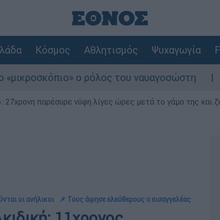
λάδα
Κόσμος
Αθλητισμός
Ψυχαγωγία
F
ροσκόπιο» ο ρόλος του ναυαγοσώστη
Συναγ
 27χρονη παρέσυρε νύφη λίγες ώρες μετά το γάμο της και ζη
ύνται οι ανήλικοι
📌 Τους άφησε ελεύθερους ο εισαγγελέας
κιδική: 11χρονος