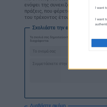
ενόψει της συνεχιζόμενης έρευνας π
I want t
πράξεις, που φέρεται να τελέστηκαν 
του τρέχοντος έτους.
I want t
authenti
Τα σχολιά σας δημοσιεύονται άμεσα με δική σας ευθύνη
διαγράφονται
Διαβάστε ακόμη