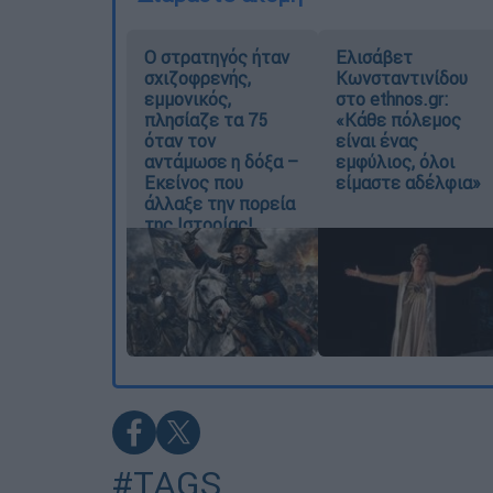
O στρατηγός ήταν
Ελισάβετ
σχιζοφρενής,
Κωνσταντινίδου
εμμονικός,
στο ethnos.gr:
πλησίαζε τα 75
«Κάθε πόλεμος
όταν τον
είναι ένας
αντάμωσε η δόξα –
εμφύλιος, όλοι
Εκείνος που
είμαστε αδέλφια»
άλλαξε την πορεία
της Ιστορίας!
#TAGS