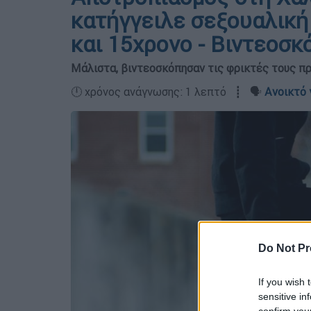
κατήγγειλε σεξουαλική
και 15χρονο - Βιντεοσκ
Μάλιστα, βιντεοσκόπησαν τις φρικτές τους π
🕛 χρόνος ανάγνωσης: 1 λεπτό ┋ 🗣️
Ανοικτό 
Do Not Pr
If you wish 
sensitive in
confirm you