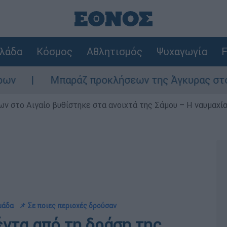
λάδα
Κόσμος
Αθλητισμός
Ψυχαγωγία
F
παράζ προκλήσεων της Άγκυρας στο Αιγαίο: Εικο
ν στο Αιγαίο βυθίστηκε στα ανοιχτά της Σάμου – Η ναυμαχία 
μάδα
📌 Σε ποιες περιοχές δρούσαν
έντα από τη δράση της