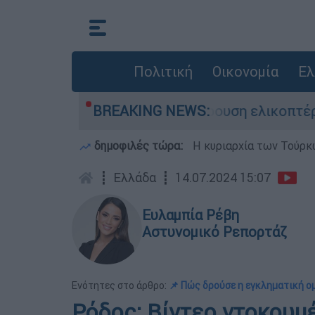
Πολιτική
Οικονομία
Ελ
τη ζωή του στη σύγκρουση ελικοπτέρων
BREAKING NEWS:
Μ
δημοφιλές τώρα:
Η κυριαρχία των Τούρκω
┋
Ελλάδα
┋
14.07.2024 15:07
Ευλαμπία Ρέβη
Αστυνομικό Ρεπορτάζ
Ενότητες στο άρθρο:
📌 Πώς δρούσε η εγκληματική ο
Ρόδος: Βίντεο ντοκουμ