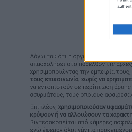
authenti
Λόγω του ότι η οργανωμένη αυτή ομά
απασχολήσει στο παρελθόν τις αρχές
χρησιμοποιώντας την εμπειρία τους,
τους επικοινωνία
,
χωρίς να χρησιμο
να εντοπιστούν σε περίπτωση άρσης
ασυρμάτους, τους οποίους αφαίρεσαν
Επιπλέον,
χρησιμοποιούσαν υφασμάτι
κρύψουν ή να αλλοιώσουν τα χαρακτη
βιντεοσκοπείται από κάμερες ασφαλε
ενώ έφεραν όλοι γάντια προκειμένο