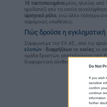
15 ταυτοποιημένα
μέλη, ηλικίας από
ημεδαποί) από τα οποία συνελήφθησ
αρχηγικό ρόλο
, ενώ άλλα τέσσερα εί
παρόμοιες υποθέσεις.
Πώς δρούσε η εγκληματική
Σύμφωνα με την ΕΛ.ΑΣ., από τις αρχ
κλοπών
-
διαρρήξεων
σε
οικίες
, οι 
ομάδα δραστών, αποτελούμενη από
τ
διαφορετική σύνθεση κάθε φορά.
Do Not Pr
If you wish 
sensitive in
confirm you
continue se
information 
further disc