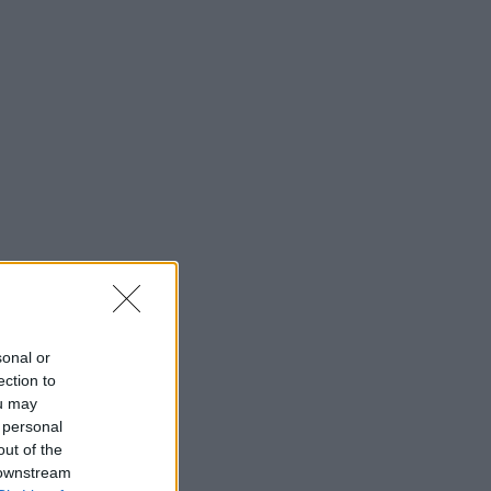
sonal or
ection to
ou may
 personal
out of the
 downstream