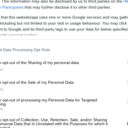
. This information may also be disclosed by us to third parties on the
IA
Participants
that may further disclose it to other third parties.
 that this website/app uses one or more Google services and may gath
including but not limited to your visit or usage behaviour. You may click 
 to Google and its third-party tags to use your data for below specifi
ogle consent section.
l Data Processing Opt Outs
o opt-out of the Sharing of my personal data.
In
o opt-out of the Sale of my Personal Data.
ν ασφαλή μετάβασή τους στον τόπο δράσης
In
 εντόπιζαν και
αφαιρούσαν Ι.Χ.Ε.
to opt-out of processing my Personal Data for Targeted
 ενίοτε δε προέβαιναν στην αγορά κάποιων
ing.
In
 πινακίδες
κυκλοφορίας
που
αφαιρούσαν
o opt-out of Collection, Use, Retention, Sale, and/or Sharing
ersonal Data that Is Unrelated with the Purposes for which it
lected.