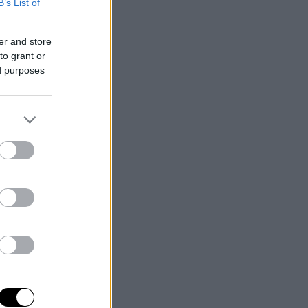
B’s List of
er and store
to grant or
ed purposes