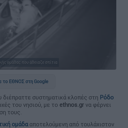
κής ομάδας που άδειαζε σπίτια
 το ΕΘΝΟΣ στη Google
υ διέπραττε συστηματικά κλοπές στη
Ρόδο
χές του νησιού, με το
ethnos.gr
να φέρνει
ση τους.
τική ομάδα
αποτελούμενη από τουλάχιστον