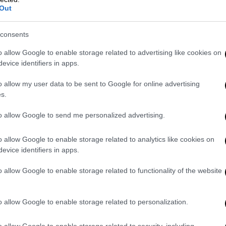
ώντας με αυτόν τον τρόπο τις αρχές, σε
Out
υγκρατούσε τον τύπο του αυτοκινήτου ή
ως άνω Ι.Χ.Ε. αυτοκίνητα, τα μέλη της
consents
–
στάθμευαν σε προαύλιους χώρους
, ώστε
ιγμή να τα
χρησιμοποιούν και σε περίπτωση
o allow Google to enable storage related to advertising like cookies on
evice identifiers in apps.
γραφικά να συσχετιστούν με τους τόπους
o allow my user data to be sent to Google for online advertising
s.
to allow Google to send me personalized advertising.
o allow Google to enable storage related to analytics like cookies on
evice identifiers in apps.
o allow Google to enable storage related to functionality of the website
o allow Google to enable storage related to personalization.
o allow Google to enable storage related to security, including