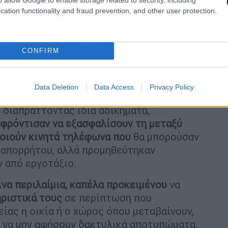
cation functionality and fraud prevention, and other user protection.
CONFIRM
Data Deletion
Data Access
Privacy Policy
δα δραστών είναι άτομα που έχουν
 διαπράττοντας ίδια αδικήματα,
φρόντισαν να εξασφαλίσουν τη μεταξύ
ποιούν κινητά τηλέφωνα που
θα μπορούσαν
 απορρήτου, αλλά προμηθεύτηκαν
 από εργοτάξιο.
να περιλαίμια, καπέλα προκειμένου
να
ριστικά τους
σε περίπτωση που
ίας η οικία ή ο χώρος όπου μεταβαίνουν,
υ να μην αφήσουν δακτυλικά αποτυπώματα.