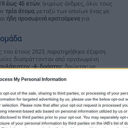
19 έως 45 ετών
, (κυρίως άνδρες, όλοι τους
αν
τρία άτομα
, μεταξύ των οποίων ένας με
ναι
ήδη προσωρινά κρατούμενα
για
 ομάδα
ές του έτους 2023, παρατηρήθηκε έξαρση
οποίες διαπράττονταν από οργανωμένη
ουλάχιστον -4- δράστες
, δρώντας με
ocess My Personal Information
to opt-out of the sale, sharing to third parties, or processing of your per
formation for targeted advertising by us, please use the below opt-out s
r selection. Please note that after your opt-out request is processed y
eing interest-based ads based on personal information utilized by us or
disclosed to third parties prior to your opt-out. You may separately opt-
losure of your personal information by third parties on the IAB’s list of