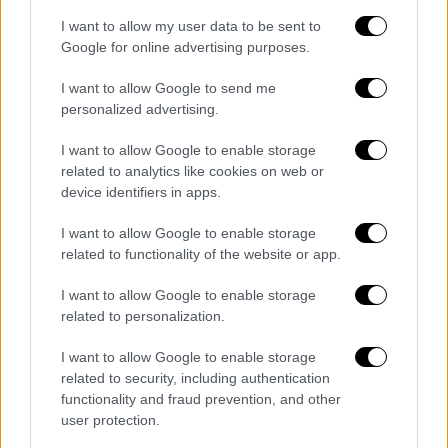
κατά πάνω μου. Προσπάθησα να αμυνθώ,
I want to allow my user data to be sent to
έκανα ένα βήμα πίσω, του έδωσα δύο
Google for online advertising purposes.
ελαφριά χτυπήματα, μόνο και μόνο για να τον
I want to allow Google to send me
ηρεμήσω και να τον έχω σε καταστολή μέχρι
personalized advertising.
να έρθει η αστυνομία».
I want to allow Google to enable storage
Λίγο αργότερα, η αστυνομία έφτασε
στο
related to analytics like cookies on web or
σημείο και συνέλαβε τον δράστη.
device identifiers in apps.
Ο Μανώλης Σαρικάκης
μιλώντας στο Creta24
I want to allow Google to enable storage
συνεχάρη τους αστυνομικούς που βρέθηκαν
related to functionality of the website or app.
στο σημείο για τον εξαιρετικό
I want to allow Google to enable storage
επαγγελματισμό τους ενώ ανέφερε ότι στην
related to personalization.
παραλία του Κουμ Καπί θα έπρεπε να
I want to allow Google to enable storage
υπάρχουν καλύτερα μέτρα ασφάλειας.
related to security, including authentication
functionality and fraud prevention, and other
«Θα έπρεπε να υπάρχει καλύτερο μέτρο
user protection.
ασφάλειας
, για να νιώθουν καλύτερα οι