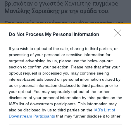
βρισκόταν ο γνωστός Χανιώτης πυγμάχος
Μανώλης Σαρικάκης με την ομάδα του.
Στο σημείο επικράτησε μεγάλη αναστάτωση
και η ηλικιωμένη με την βοήθεια των
Do Not Process My Personal Information
περαστικών σηκώθηκε και έφυγε από τον
παραλιακό δρόμο. Ο γνωστός πυγμάχος που
If you wish to opt-out of the sale, sharing to third parties, or
βρισκόταν κοντά,
μαζί με άλλα άτομα
, μόλις
processing of your personal or sensitive information for
άκουσαν φωνές και κραυγές βοηθείας και
targeted advertising by us, please use the below opt-out
section to confirm your selection. Please note that after your
αμέσως έκριναν πως πρέπει να επέμβουν
opt-out request is processed you may continue seeing
προκειμένου να βοηθήσουν.
interest-based ads based on personal information utilized by
us or personal information disclosed to third parties prior to
Ο δράστης έτρεξε να κρυφτεί στην
βραχώδη
your opt-out. You may separately opt-out of the further
περιοχή.
disclosure of your personal information by third parties on the
IAB’s list of downstream participants. This information may
«Εγώ εκείνη την ώρα, όταν άκουγα τις φωνές
also be disclosed by us to third parties on the
IAB’s List of
είχα 23-24 άτομα που κάναμε προπόνηση και
Downstream Participants
that may further disclose it to other
third parties.
τρέχαμε. Προσπαθήσαμε να τρέξουμε για να