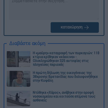
καταχώρηση
Διαβάστε ακόμη
Η «μαύρη» καταγραφή των πυρκαγιών: 118
κτίρια κρίθηκαν «κόκκινα» -
Ολοκληρώθηκαν 325 αυτοψίες στις
πληγείσες περιοχές
Η πρώτη δήλωση της οικογένειας της
38χρονης Βρετανίδας που δολοφονήθηκε
στην Κυψέλη
Ντύθηκε «Χάρος», ανέβηκε στην οροφή
νοσοκομείου και κοιτούσε επίμονα τους
ασθενείς