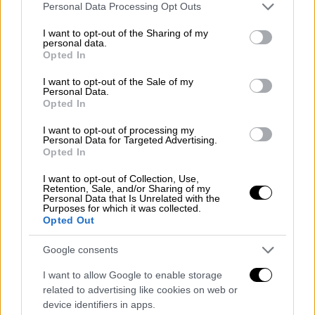
βοηθήσουμε και στην ευθεία τον κυνήγησα
Please note that this website/app uses one or more Google
Personal Data Processing Opt Outs
για κάποια μέτρα»,
ανέφερε στο Creta24 ο
services and may gather and store information including but
not limited to your visit or usage behaviour. You may click to
I want to opt-out of the Sharing of my
Μανώλης Σαρικάκης.
personal data.
grant or deny consent to Google and its third-party tags to
Opted In
use your data for below specified purposes in below Google
Ο Χανιώτης πυγμάχος
προσπάθησε να
consent section.
I want to opt-out of the Sale of my
προσεγγίσει τον άνδρα με ευγενικό τρόπο,
Personal Data.
μιλώντας του και προσπαθώντας να τον
Opted In
ηρεμήσει.
I want to opt-out of processing my
Personal Data for Targeted Advertising.
«Του είπα την ιδιότητά μου, ποιος είμαι,
Opted In
προσπάθησα να τον συνετίσω με πολύ όμορο
I want to opt-out of Collection, Use,
τρόπο, να μην δοθεί συνέχεια. Με το που
Retention, Sale, and/or Sharing of my
Personal Data that Is Unrelated with the
έγινε το περιστατικό καλέσαμε αμέσως την
Purposes for which it was collected.
Opted Out
αστυνομία», τόνισε.
Google consents
«Προσπάθησα να του μιλήσω αλλά
δεν
συνετιζόταν
. Με έφτυσε, με πρόσβαλλε, με
I want to allow Google to enable storage
έβριζε, μου πέταγε πέτρες στο χέρι και στο
related to advertising like cookies on web or
device identifiers in apps.
λαιμό. Προσπάθησε να μου επιτεθεί, ήρθε