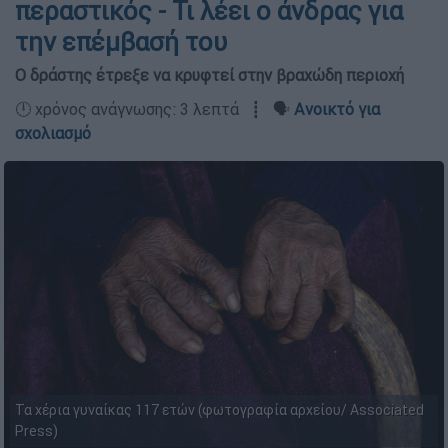
περαστικός - Τι λέει ο άνδρας για
την επέμβασή του
Ο δράστης έτρεξε να κρυφτεί στην βραχώδη περιοχή
🕛 χρόνος ανάγνωσης: 3 λεπτά ┋ 🗣️
Ανοικτό για
σχολιασμό
Τα χέρια γυναίκας 117 ετών (φωτογραφία αρχείου/ Associated
Press)