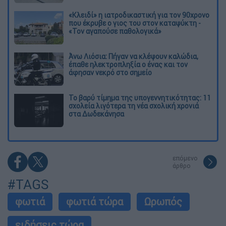
«Κλειδί» η ιατροδικαστική για τον 90χρονο
που έκρυβε ο γιος του στον καταψύκτη -
«Τον αγαπούσε παθολογικά»
Άνω Λιόσια: Πήγαν να κλέψουν καλώδια,
έπαθε ηλεκτροπληξία ο ένας και τον
άφησαν νεκρό στο σημείο
Το βαρύ τίμημα της υπογεννητικότητας: 11
σχολεία λιγότερα τη νέα σχολική χρονιά
στα Δωδεκάνησα
επόμενο
άρθρο
#TAGS
φωτιά
φωτιά τώρα
Ωρωπός
ειδήσεις τώρα