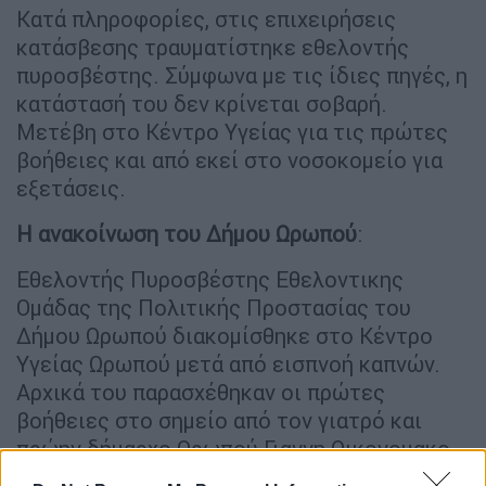
Κατά πληροφορίες, στις επιχειρήσεις
κατάσβεσης τραυματίστηκε εθελοντής
πυροσβέστης. Σύμφωνα με τις ίδιες πηγές, η
κατάστασή του δεν κρίνεται σοβαρή.
Μετέβη στο Κέντρο Υγείας για τις πρώτες
βοήθειες και από εκεί στο νοσοκομείο για
εξετάσεις.
Η ανακοίνωση του Δήμου Ωρωπού
:
Εθελοντής Πυροσβέστης Εθελοντικης
Ομάδας της Πολιτικής Προστασίας του
Δήμου Ωρωπού διακομίσθηκε στο Κέντρο
Υγείας Ωρωπού μετά από εισπνοή καπνών.
Αρχικά του παρασχέθηκαν οι πρώτες
βοήθειες στο σημείο από τον γιατρό και
πρώην δήμαρχο Ωρωπού Γιαννη Οικονομακο
και με τη βοήθεια άλλων εθελοντων