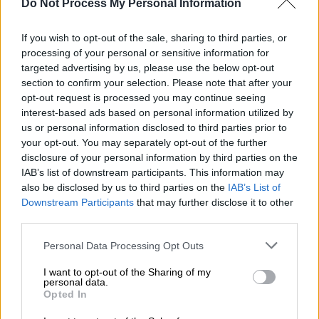
Do Not Process My Personal Information
διακομίστηκε στο Κέντρο Υγείας Ωρωπού.
Εκεί ο με τη βοήθεια του γιατρού Αντώνη
If you wish to opt-out of the sale, sharing to third parties, or
Μοναστηριώτη και του νοσηλευτικου
processing of your personal or sensitive information for
προσωπικού του παρασχέθηκαν οι πρώτες
targeted advertising by us, please use the below opt-out
section to confirm your selection. Please note that after your
βοήθειες και οξυγόνο. Διαπιστώθηκε πως
opt-out request is processed you may continue seeing
είναι εκτός κινδύνου ωστόσο κρίθηκε
interest-based ads based on personal information utilized by
απαραίτητη η διακομιδή του σε νοσοκομείο
us or personal information disclosed to third parties prior to
με το ασθενοφόρο του Δήμου Ωρωπού για να
your opt-out. You may separately opt-out of the further
υποβληθεί σε πλήρεις ιατρικές εξετάσεις.
disclosure of your personal information by third parties on the
IAB’s list of downstream participants. This information may
Στο Κέντρο Υγείας Ωρωπού βρέθηκε άμεσα ο
also be disclosed by us to third parties on the
IAB’s List of
Δήμαρχος Ωρωπού Γιώργος Γιασημακης.
Downstream Participants
that may further disclose it to other
Ευχόμαστε περαστικά στον εθελοντή μας και
third parties.
θα είμαστε στο πλευρό του.
Please note that this website/app uses one or more Google
Personal Data Processing Opt Outs
services and may gather and store information including but
Για την πυρκαγιά
ενεργοποιήθηκε
και το
112
:
not limited to your visit or usage behaviour. You may click to
I want to opt-out of the Sharing of my
personal data.
grant or deny consent to Google and its third-party tags to
⚠️ Ενεργοποίηση 1️⃣1️⃣2️⃣
Opted In
use your data for below specified purposes in below Google
consent section.