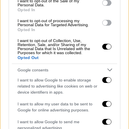
I want to opt-out of the Sale of my
📌
#Ωρωπός
Personal Data.
Opted In
🆘 Δασική πυρκαγιά 🔥στην περιοχή
I want to opt-out of processing my
Personal Data for Targeted Advertising.
#Συκάμινο
#Ωρωπού
Opted In
I want to opt-out of Collection, Use,
❗ Παραμείνετε σε ετοιμότητα
Retention, Sale, and/or Sharing of my
Personal Data that Is Unrelated with the
Purposes for which it was collected.
‼️ Ακολουθείτε τις οδηγίες των
Opted Out
Αρχών
Google consents
ℹ️
I want to allow Google to enable storage
related to advertising like cookies on web or
https://t.co/kexUnlnGMV
@pyrosvesti
device identifiers in apps.
ki
@hellenicpolice
I want to allow my user data to be sent to
— 112 Greece (@112Greece)
July 22,
Google for online advertising purposes.
2024
I want to allow Google to send me
personalized advertising.