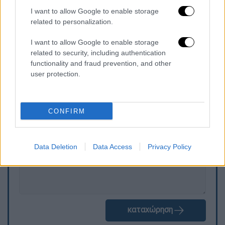
ενός ακατάλληλου εξαρτήματος, με συνέπεια
I want to allow Google to enable storage
να ανεβάσει θερμοκρασία στους 54 βαθμούς
related to personalization.
προκαλώντας το έγκαυμα
στον τότε 22 ετών
I want to allow Google to enable storage
ασθενή.
related to security, including authentication
functionality and fraud prevention, and other
user protection.
Τα σχολιά σας δημοσιεύονται άμεσα με δική σας ευθύνη. Το
ΕΘΝΟΣ θα παρεμβαίνει και τα προσβλητικά σχόλια θα
διαγράφονται
CONFIRM
Data Deletion
Data Access
Privacy Policy
καταχώρηση