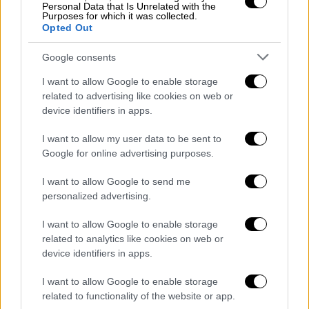
Personal Data that Is Unrelated with the
Purposes for which it was collected.
Το
δικαστήριο
έκρινε ένοχους για σωματική
Opted Out
βλάβη από συγκλίνουσα αμέλεια τον
Google consents
αναισθησιολόγο, τον υπεύθυνο της τεχνικής
υπηρεσίας της κλινικής και το νομικό της
I want to allow Google to enable storage
εκπρόσωπο. Σε καθέναν απ' αυτούς
related to advertising like cookies on web or
device identifiers in apps.
επιβλήθηκε
ποινή φυλάκισης 10 μηνών, με
3ετή αναστολή,
ενώ το δικαστήριο με την
I want to allow my user data to be sent to
ίδια απόφαση αθώωσε τέσσερα άτομα που
Google for online advertising purposes.
είχαν παραπεμφθεί σε δίκη, και μεταξύ
I want to allow Google to send me
αυτών τον χειρουργό γιατρό, δύο
personalized advertising.
νοσηλευτές και τον νομικό εκπρόσωπο της
εταιρίας εμπορίας της θερμαινόμενης
I want to allow Google to enable storage
κουβέρτας.
related to analytics like cookies on web or
device identifiers in apps.
Κάνοντας δεκτή την εισαγγελική πρόταση,
I want to allow Google to enable storage
το δικαστήριο δέχθηκε ότι
η συγκεκριμένη
related to functionality of the website or app.
συσκευή δεν λειτούργησε ορθά,
λόγω χρήσης