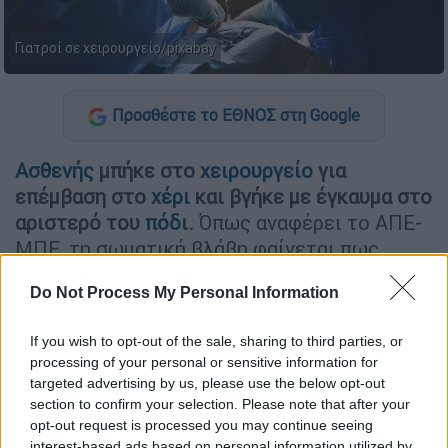
Γιατροί σε χειρουργείο/pixabay
Προσθέστε το ΕΘΝΟΣ στη Google
Ασθενής
μπήκε στο
χειρουργείο
για
επέμβαση στο
χέρι
και βγήκε με έγκαυμα στο
αριστερό του
πόδι
.
Όπως αναφέρει το ΑΠΕ-
ΜΠΕ, τη σωματική βλάβη φαίνεται πως
προκάλεσε
μία ελαττωματική θερμαινόμενη
Do Not Process My Personal Information
κουβέρτα
, που τοποθετήθηκε στον νεαρό
ασθενή,
όταν εκείνος διαμαρτυρήθηκε ότι
If you wish to opt-out of the sale, sharing to third parties, or
κρύωνε.
processing of your personal or sensitive information for
targeted advertising by us, please use the below opt-out
section to confirm your selection. Please note that after your
ΔΙΑΒΑΣΤΕ ΕΠΙΣΗΣ
opt-out request is processed you may continue seeing
interest-based ads based on personal information utilized by