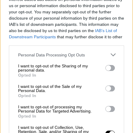
Ελλάδα
|
22.07.2024 16:25
us or personal information disclosed to third parties prior to
Σοκ: Σκότωσε με σιδερένιο λοστό
your opt-out. You may separately opt-out of the further
αδέσποτη γάτα που βρέθηκε στην
disclosure of your personal information by third parties on the
αυλή του
IAB’s list of downstream participants. This information may
also be disclosed by us to third parties on the
IAB’s List of
Downstream Participants
that may further disclose it to other
Ελλάδα
|
22.07.2024 17:11
third parties.
Δολοφονία 64χρονου στην Αρκαδία:
Please note that this website/app uses one or more Google
Personal Data Processing Opt Outs
Τι ισχυρίζεται ο δράστης για τη
services and may gather and store information including but
μοιραία συμπλοκή
not limited to your visit or usage behaviour. You may click to
I want to opt-out of the Sharing of my
personal data.
grant or deny consent to Google and its third-party tags to
Opted In
use your data for below specified purposes in below Google
consent section.
I want to opt-out of the Sale of my
Personal Data.
Καταδικάστηκαν τρία άτομα
Opted In
Η υπόθεση διαδραματίστηκε σε ιδιωτική
I want to opt-out of processing my
Personal Data for Targeted Advertising.
κλινική το 2019 και οδηγήθηκε στο
Opted In
ακροατήριο του Μονομελούς
I want to opt-out of Collection, Use,
Πλημμελειοδικείου Θεσσαλονίκης.
Retention, Sale, and/or Sharing of my