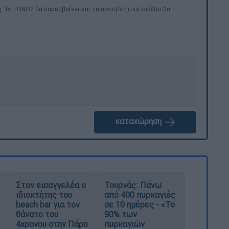
. Το ΕΘΝΟΣ θα παρεμβαίνει και τα προσβλητικά σχόλια θα
καταχώρηση
Στον εισαγγελέα ο
Τουρνάς: Πάνω
ιδιοκτήτης του
από 400 πυρκαγιές
beach bar για τον
σε 10 ημέρες - «Το
θάνατο του
90% των
4χρονου στην Πάρο
πυρκαγιών