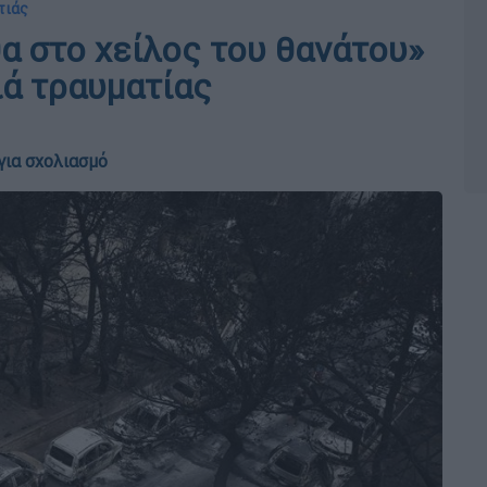
τιάς
α στο χείλος του θανάτου»
ιά τραυματίας
για σχολιασμό