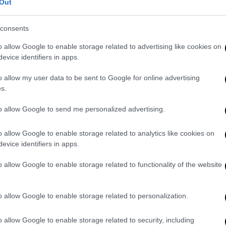
Out
φωτιάς
consents
αγωδία
την ημέρα της
φωτιάς
, είπε:
o allow Google to enable storage related to advertising like cookies on
άηκα στο σπίτι μου γιατί έφυγα, αλλά εκεί
evice identifiers in apps.
εν θα μπορούσαν να με βρουν κιόλας αν
α κουκουνάρια που έπεφταν από το δέντρο
o allow my user data to be sent to Google for online advertising
άντα και ήταν σαν αναμμένα κάρβουνα, αλλά
s.
να με τα χέρια μου και για αυτό κάηκα
».
to allow Google to send me personalized advertising.
o allow Google to enable storage related to analytics like cookies on
evice identifiers in apps.
o allow Google to enable storage related to functionality of the website
o allow Google to enable storage related to personalization.
o allow Google to enable storage related to security, including