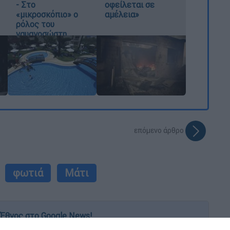
- Στο
οφείλεται σε
«μικροσκόπιο» ο
αμέλεια»
ρόλος του
ναυαγοσώστη
επόμενο άρθρο
φωτιά
Μάτι
Έθνος στο Google News!
 λεπτό, με την υπογραφή του www.ethnos.gr