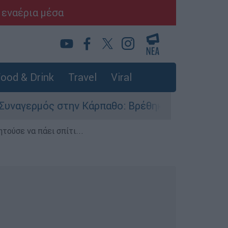
 εναέρια μέσα
ood & Drink
Travel
Viral
ς στην Κάρπαθο: Βρέθηκαν παλιά πυρομαχικά στ
τούσε να πάει σπίτι...