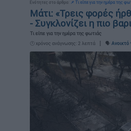
Ενότητες στο άρθρο:
📌 Τι είπε για την ημέρα της φω
Μάτι: «Τρεις φορές ήρθ
- Συγκλονίζει η πιο βαρ
Τι είπε για την ημέρα της φωτιάς
🕛 χρόνος ανάγνωσης: 2 λεπτά ┋ 🗣️
Ανοικτό 