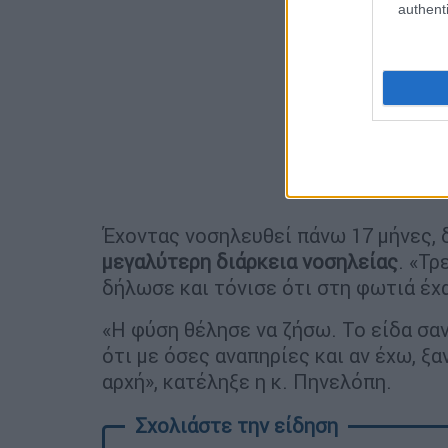
authenti
Έχοντας νοσηλευθεί πάνω 17 μήνες, δ
μεγαλύτερη διάρκεια νοσηλείας
. «Τρ
δήλωσε και τόνισε ότι στη φωτιά έχ
«Η φύση θέλησε να ζήσω. Το είδα σα
ότι με όσες αναπηρίες και αν έχω, ξ
αρχή», κατέληξε η κ. Πηνελόπη.