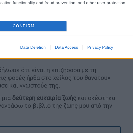
cation functionality and fraud prevention, and other user protection.
CONFIRM
Data Deletion
Data Access
Privacy Policy
ήλωσε ότι είναι η επιζήσασα με τη
εις φορές ήρθα στο χείλος του θανάτου»
ασε και γνωστούς της.
ν μια
δεύτερη ευκαιρία ζωής
και σκέφτηκα
αναγράφω το βιβλίο της ζωής μου από την