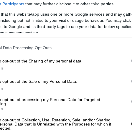
Participants
that may further disclose it to other third parties.
η επιζήσασα με τις
περισσότερες
 that this website/app uses one or more Google services and may gath
ελικού σταδίου, έχω πάθει θρομβώσεις, έχω
including but not limited to your visit or usage behaviour. You may click 
ενη σε κάποια από τα προβλήματα υγείας που
 to Google and its third-party tags to use your data for below specifi
ogle consent section.
l Data Processing Opt Outs
o opt-out of the Sharing of my personal data.
In
ιζήσασα καταγγέλλει ότι άνθρωπος
οϊστάμενος της Πυροσβεστικής
o opt-out of the Sale of my Personal Data.
In
to opt-out of processing my Personal Data for Targeted
ρόνια από τη φονική πυρκαγιά στο
ing.
In
o opt-out of Collection, Use, Retention, Sale, and/or Sharing
ersonal Data that Is Unrelated with the Purposes for which it
lected.