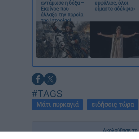
αντάμωσε η δόξα –
εμφύλιος, όλοι
Εκείνος που
είμαστε αδέλφια»
άλλαξε την πορεία
της Ιστορίας!
#TAGS
Μάτι πυρκαγιά
ειδήσεις τώρα
Ακολούθησε το 
Live όλες οι εξελίξεις λεπτό προς