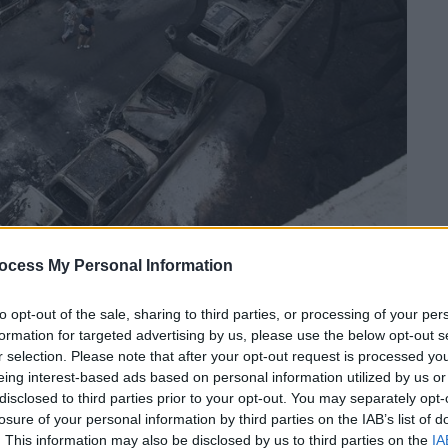
ocess My Personal Information
 το ΕΘΝΟΣ στη Google
to opt-out of the sale, sharing to third parties, or processing of your per
Πηνελόπης η οποία είναι
επιζήσασα
της
formation for targeted advertising by us, please use the below opt-out s
 εκδήλωσης για τα έξι χρόνια από την
r selection. Please note that after your opt-out request is processed y
eing interest-based ads based on personal information utilized by us or
μερινή ημέρα που κορυφώνονται οι
disclosed to third parties prior to your opt-out. You may separately opt-
άφερε να ξεπεράσει τα σωματικά και
losure of your personal information by third parties on the IAB’s list of
. This information may also be disclosed by us to third parties on the
IA