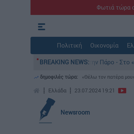
Φωτιά τώρα σ
Πολιτική
Οικονομία
Ελ
ον θάνατο του 4χρονου στην Πάρο - Στο «μικροσκ
BREAKING NEWS:
δημοφιλές τώρα:
«Θέλω τον πατέρα μου»:
┋
Ελλάδα
┋
23.07.2024 19:21
Newsroom