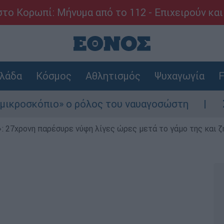
το Κορωπί: Μήνυμα από το 112 - Επιχειρούν και
λάδα
Κόσμος
Αθλητισμός
Ψυχαγωγία
F
όπιο» ο ρόλος του ναυαγοσώστη
Συναγερμό
 27χρονη παρέσυρε νύφη λίγες ώρες μετά το γάμο της και ζη