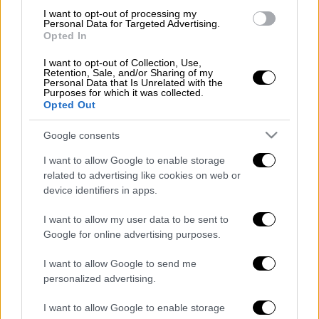
Επίσης, συνδράμουν και υδροφόρες της ΟΤΑ.
I want to opt-out of processing my
Personal Data for Targeted Advertising.
#Πυρκαγιά
σε χαμηλή βλάστηση στη
Opted In
θέση Λάκκα Κυρίλλου, στον
I want to opt-out of Collection, Use,
#Ασπρόπυργο
Αττικής.
Retention, Sale, and/or Sharing of my
Personal Data that Is Unrelated with the
Κινητοποιήθηκαν 36
#πυροσβέστες
Purposes for which it was collected.
Opted Out
με 1 ομάδα πεζοπόρου της 1ης
ΕΜΟΔΕ, 9 οχήματα, 2 Α/Φ και 1 Ε/Π.
Google consents
Συνδρομή από υδροφόρες ΟΤΑ.
I want to allow Google to enable storage
related to advertising like cookies on web or
— Πυροσβεστικό Σώμα
device identifiers in apps.
(@pyrosvestiki)
July 24, 2024
I want to allow my user data to be sent to
Google for online advertising purposes.
Τα σχολιά σας δημοσιεύονται άμεσα με δική σας ευθύνη. Το
I want to allow Google to send me
ΕΘΝΟΣ θα παρεμβαίνει και τα προσβλητικά σχόλια θα
personalized advertising.
διαγράφονται
I want to allow Google to enable storage