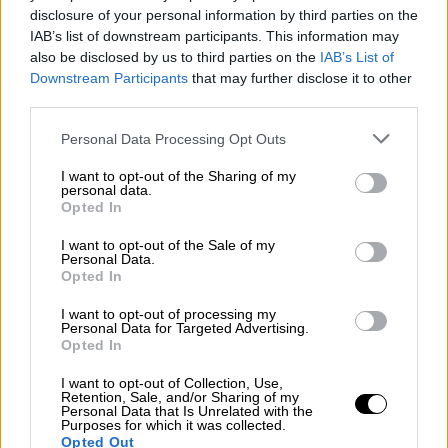
disclosure of your personal information by third parties on the
δεν οφείλεται μόνο στην απουσία των
IAB’s list of downstream participants. This information may
βροχοπτώσεων τη χειμερινή περίοδο, την
also be disclosed by us to third parties on the
IAB’s List of
περίοδο που μας πέρασε, αλλά
οφείλεται και
Downstream Participants
that may further disclose it to other
στη μη προσαρμογή της κατανάλωσης
.
third parties.
Ειδικά στα νησιά του Αιγαίου, επειδή η
Please note that this website/app uses one or more Google
Personal Data Processing Opt Outs
κατανάλωση αυξάνεται, θα έλεγε κανένας
services and may gather and store information including but
λόγω τουριστών και λόγω του
τουρισμού
,
not limited to your visit or usage behaviour. You may click to
I want to opt-out of the Sharing of my
personal data.
grant or deny consent to Google and its third-party tags to
καταλαβαίνετε ότι το πρόβλημα είναι
Opted In
use your data for below specified purposes in below Google
μείζον».
consent section.
I want to opt-out of the Sale of my
Personal Data.
«Το θέμα είναι να κατανοήσουμε ακριβώς τι
Opted In
συμβαίνει στην ατμόσφαιρα και
να
I want to opt-out of processing my
κατανοήσουμε ακριβώς την κλιματική κρίση
,
Personal Data for Targeted Advertising.
από τι συνίσταται, και στη συνέχεια να
Opted In
προσπαθήσουμε με μεθοδολογίες και να
I want to opt-out of Collection, Use,
εμπλουτίσουμε περισσότερο τους
Retention, Sale, and/or Sharing of my
Personal Data that Is Unrelated with the
υδροφόρους υπόγειους ορίζοντες και τους
Purposes for which it was collected.
Opted Out