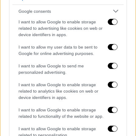
ταμιευτήρες. Αυτή είναι μία διαδικασία, η
μία κατηγορία ουσιαστικά της αποθήκευσης
Google consents
του νερού. Και η άλλη κατηγορία είναι η
I want to allow Google to enable storage
κατηγορία της εξοικονόμησης του νερού,
related to advertising like cookies on web or
που είναι και αυτή πολύ σημαντική, γιατί
device identifiers in apps.
πρέπει ουσιαστικά σε πολλές περιοχές τα
I want to allow my user data to be sent to
δίκτυα να αντικατασταθούν, γιατί έχουμε
Google for online advertising purposes.
πολλές διαρροές.
I want to allow Google to send me
Δυστυχώς
, δεν υπάρχουν άμεσες λύσεις
.
personalized advertising.
Δηλαδή, εάν εγκλωβιστούμε στη λύση των
άμεσων προβλημάτων που προκύπτουν, που
I want to allow Google to enable storage
related to analytics like cookies on web or
είναι επιτακτικά, δεν το συζητάμε και δεν
device identifiers in apps.
κάνουμε σχεδιασμό δεκαετίας, τουλάχιστον
για τη διαχείριση του νερού σε εθνικό
I want to allow Google to enable storage
επίπεδο, δεν θα κάνουμε απολύτως τίποτα
related to functionality of the website or app.
κάθε έτος και θα αντιμετωπίζουμε ακόμα
I want to allow Google to enable storage
μεγαλύτερα προβλήματα», πρόσθεσε.
related to personalization.