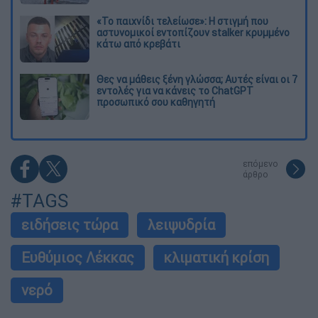
«Το παιχνίδι τελείωσε»: Η στιγμή που
αστυνομικοί εντοπίζουν stalker κρυμμένο
κάτω από κρεβάτι
Θες να μάθεις ξένη γλώσσα; Αυτές είναι οι 7
εντολές για να κάνεις το ChatGPT
προσωπικό σου καθηγητή
επόμενο
άρθρο
#TAGS
ειδήσεις τώρα
λειψυδρία
Ευθύμιος Λέκκας
κλιματική κρίση
νερό