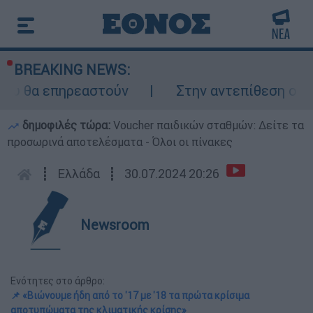
BREAKING NEWS:
 επηρεαστούν
Στην αντεπίθεση ο Τραμπ κα
δημοφιλές τώρα:
Voucher παιδικών σταθμών: Δείτε τα
προσωρινά αποτελέσματα - Όλοι οι πίνακες
┋
Ελλάδα
┋
30.07.2024 20:26
Newsroom
Ενότητες στο άρθρο:
📌 «Βιώνουμε ήδη από το '17 με '18 τα πρώτα κρίσιμα
αποτυπώματα της κλιματικής κρίσης»