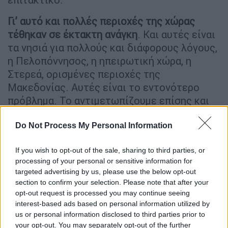
Γι’ αυτό και πολλές περιοχές της χώρας
τέθηκαν σε έκτακτη ανάγκη
. Και αυτές είναι
τα νησιά για πολλούς και διάφορους λόγους,
η Πελοπόννησος, η ηπειρωτική χώρα, η
Στερεά, ορισμένες περιοχές της
Μακεδονίας. Αυτές είναι το εντονότερο
πρόβλημα. Το αντιμετωπίζουμε επίσης και
σε κάποιες περιοχές στη
Δυτική Ελλάδα
,
όπου κι εκεί τα
πρώτα σημάδια
, όπως στην
Do Not Process My Personal Information
Κέρκυρα για παράδειγμα, έχουν αρχίσει να
If you wish to opt-out of the sale, sharing to third parties, or
διαφαίνονται.
processing of your personal or sensitive information for
targeted advertising by us, please use the below opt-out
«Σύνθετο πρόβλημα - Δεν οφείλεται
section to confirm your selection. Please note that after your
μόνο στην απουσία των
opt-out request is processed you may continue seeing
βροχοπτώσεων»
interest-based ads based on personal information utilized by
us or personal information disclosed to third parties prior to
»Κοιτάξτε,
είναι σύνθετο το πρόβλημα
, γιατί
your opt-out. You may separately opt-out of the further