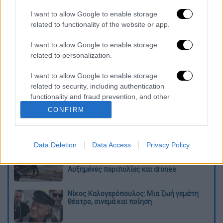
I want to allow Google to enable storage
καταχώρηση
related to functionality of the website or app.
I want to allow Google to enable storage
Διαβάστε ακόμη
related to personalization.
Το φθινοπωρινό σχέδιο Ανδρουλάκη: Η
I want to allow Google to enable storage
αντεπίθεση του ΠΑΣΟΚ από την κοινωνία
related to security, including authentication
έως τη ΔΕΘ
functionality and fraud prevention, and other
user protection.
CONFIRM
Η παγίδα του Ορμούζ για τον Τραμπ και το
επικίνδυνο στοίχημα της Τεχεράνης - Ποιος
θα λυγίσει πρώτος
Data Deletion
Data Access
Privacy Policy
Συναγερμός και σήμερα: Στο «κόκκινο»
Αττική και 6 περιφέρειες λόγω καύσωνα -
Αυξημένες περιπολίες και drones
Νίκος Καλογερόπουλος: Μια ζωή γεμάτη
θέατρο, σινεμά και ποίηση