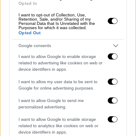
Opted In
μπάρμπεκιου στην παραλία!
I want to opt-out of Collection, Use,
Retention, Sale, and/or Sharing of my
Personal Data that Is Unrelated with the
Purposes for which it was collected.
Opted Out
Οι τυχεροί αριθμοί στην
κλήρωση Τζόκερ
είναι οι εξής:
8, 9, 11, 27, 30
και Τζόκερ ο
Google consents
αριθμός:
13
.
I want to allow Google to enable storage
related to advertising like cookies on web or
device identifiers in apps.
Τα σχολιά σας δημοσιεύονται άμεσα με δική σας ευθύνη. Το
ΕΘΝΟΣ θα παρεμβαίνει και τα προσβλητικά σχόλια θα
I want to allow my user data to be sent to
διαγράφονται
Google for online advertising purposes.
I want to allow Google to send me
personalized advertising.
I want to allow Google to enable storage
related to analytics like cookies on web or
device identifiers in apps.