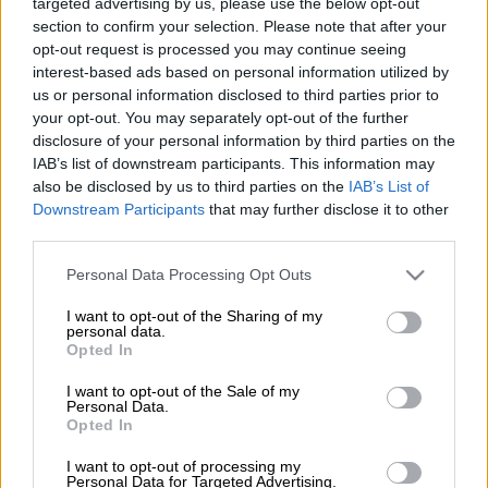
targeted advertising by us, please use the below opt-out
Προσθέστε το ΕΘΝΟΣ στη Google
section to confirm your selection. Please note that after your
opt-out request is processed you may continue seeing
Έγινε η κλήρωση 2790 του
Τζόκερ
της
interest-based ads based on personal information utilized by
us or personal information disclosed to third parties prior to
Πέμπτης 8 Αυγούστου, όπου η πρώτη
your opt-out. You may separately opt-out of the further
κατηγορία μοίραζε 3,1 εκατ. ευρώ.
disclosure of your personal information by third parties on the
IAB’s list of downstream participants. This information may
also be disclosed by us to third parties on the
IAB’s List of
ΔΙΑΒΑΣΤΕ ΕΠΙΣΗΣ
Downstream Participants
that may further disclose it to other
third parties.
Ελλάδα
|
08.08.2024 21:51
Πύργος: Καφέ αράχνη τσίμπησε τον
Please note that this website/app uses one or more Google
Personal Data Processing Opt Outs
services and may gather and store information including but
48χρονο που πέθανε; Οι εκτιμήσεις
not limited to your visit or usage behaviour. You may click to
I want to opt-out of the Sharing of my
των γιατρών - «Δεν υπάρχει
personal data.
grant or deny consent to Google and its third-party tags to
Opted In
αντίδοτο»
use your data for below specified purposes in below Google
consent section.
I want to opt-out of the Sale of my
Personal Data.
Ελλάδα
|
08.08.2024 22:05
Opted In
Φωτιά στην Ύδρα: Οι ολιγάρχες από
I want to opt-out of processing my
το Καζακστάν έκαναν και
Personal Data for Targeted Advertising.