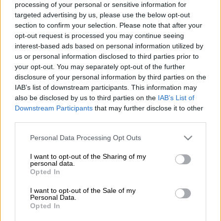
processing of your personal or sensitive information for
targeted advertising by us, please use the below opt-out
Προσθέστε το ΕΘΝΟΣ στη Google
section to confirm your selection. Please note that after your
opt-out request is processed you may continue seeing
interest-based ads based on personal information utilized by
Σεισμός
3,3 Ρίχτερ σημειώθηκε την Τρίτη
us or personal information disclosed to third parties prior to
στο
Θέρμο Αιτωλοακαρνανίας
με τη δόνηση
your opt-out. You may separately opt-out of the further
να γίνεται αισθητή και στο Αγρίνιο.
disclosure of your personal information by third parties on the
IAB’s list of downstream participants. This information may
also be disclosed by us to third parties on the
IAB’s List of
ΔΙΑΒΑΣΤΕ ΕΠΙΣΗΣ
Downstream Participants
that may further disclose it to other
third parties.
Ελλάδα
|
13.08.2024 16:29
Please note that this website/app uses one or more Google
Συνελήφθη ζευγάρι στη Μύκονο για
Personal Data Processing Opt Outs
services and may gather and store information including but
διακίνηση ναρκωτικών
not limited to your visit or usage behaviour. You may click to
I want to opt-out of the Sharing of my
personal data.
grant or deny consent to Google and its third-party tags to
Opted In
use your data for below specified purposes in below Google
Ελλάδα
|
13.08.2024 16:21
consent section.
I want to opt-out of the Sale of my
Τραγωδία στη Θεσσαλονίκη: Φορτηγό
Personal Data.
τούμπαρε στη Λαχαναγορά – Νεκρός
Opted In
ο οδηγός