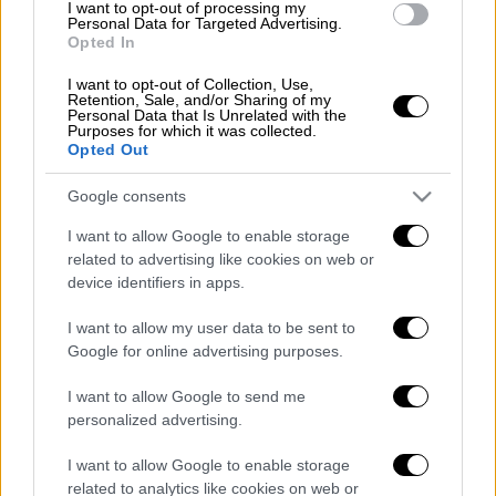
I want to opt-out of processing my
Personal Data for Targeted Advertising.
Opted In
I want to opt-out of Collection, Use,
Συγκεκριμένα, ο
σεισμός
καταγράφηκε στις
Retention, Sale, and/or Sharing of my
Personal Data that Is Unrelated with the
16:08 και είχε επίκεντρο τα 14 χιλιόμετρα
Purposes for which it was collected.
Opted Out
νότια - νοτιοδυτικά του Θέρμου
Αιτωλοακαρνανίας. Το εστιακό βάθος
Google consents
υπολογίζεται σε 5 χιλιόμετρα.
I want to allow Google to enable storage
related to advertising like cookies on web or
device identifiers in apps.
Τα σχολιά σας δημοσιεύονται άμεσα με δική σας ευθύνη. Το
I want to allow my user data to be sent to
ΕΘΝΟΣ θα παρεμβαίνει και τα προσβλητικά σχόλια θα
διαγράφονται
Google for online advertising purposes.
I want to allow Google to send me
personalized advertising.
I want to allow Google to enable storage
related to analytics like cookies on web or