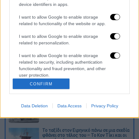
device identifiers in apps.
I want to allow Google to enable storage
καταχώρηση
related to functionality of the website or app.
I want to allow Google to enable storage
Διαβάστε ακόμη
related to personalization.
«Στέρεψε» η αγορά από πινακίδες
I want to allow Google to enable storage
κυκλοφορίας: Χιλιάδες αυτοκίνητα
related to security, including authentication
παραμένουν αταξινόμητα - Λύση αναζητά
functionality and fraud prevention, and other
το υπουργείο
user protection.
Στη φυλακή ο δήμαρχος Στυλίδας και άλλα
CONFIRM
δύο άτομα για τη φωτιά στη Βοιωτία
Επιστροφή στο μέλλον; Τα υπερηχητικά
Data Deletion
Data Access
Privacy Policy
αεροπλάνα ετοιμάζονται να ξαναπετάξουν -
Αλλά υπάρχει ένα πρόβλημα
Το ταξίδι στον Ειρηνικό πάνω σε μια σχεδία
φθάνει στο τέλος του – Το Κον Τίκι και οι